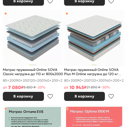
В корзину
В корзину
Матрас пружинный Online SOVA
Матрас пружинный Online SOVA
Classic нагрузка до 110 кг 800x2000
Plus M Online нагрузка до 120 кг
800x2000
80×200
90×200
120×200
140×200
+2
80×200
90×200
120×200
140×200
+2
7 080
10 945
от
₽
от
₽
8 850 ₽
-20%
21 890 ₽
-50%
В корзину
В корзину