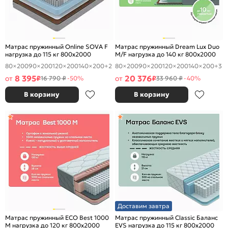
Матрас пружинный Online SOVA F
Матрас пружинный Dream Lux Duo
нагрузка до 115 кг 800x2000
M/F нагрузка до 140 кг 800x2000
80×200
90×200
120×200
140×200
+2
80×200
90×200
120×200
140×200
+3
8 395
20 376
от
₽
от
₽
16 790 ₽
-50%
33 960 ₽
-40%
В корзину
В корзину
Доставим завтра
Матрас пружинный ECO Best 1000
Матрас пружинный Classic Баланс
M нагрузка до 120 кг 800x2000
EVS нагрузка до 115 кг 800x2000