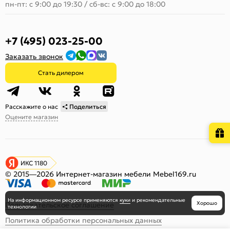
пн-пт: с 9:00 до 19:30
/
сб-вс: с 9:00 до 18:00
+7 (495) 023-25-00
Заказать звонок
Стать дилером
Расскажите о нас
Поделиться
Оцените магазин
ИКС 1180
© 2015—2026 Интернет-магазин мебели Mebel169.ru
На информационном ресурсе
применяются
куки
и рекомендательные
Хорошо
Пользовательское соглашение
технологии
Политика обработки персональных данных