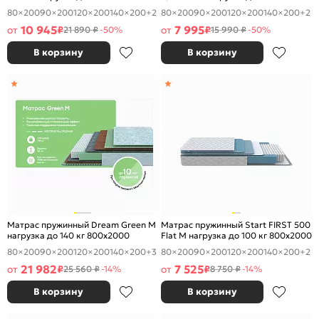
800x2000
800x2000
80×200
90×200
120×200
140×200
+2
80×200
90×200
120×200
140×200
+2
10 945
7 995
от
₽
от
₽
21 890 ₽
-50%
15 990 ₽
-50%
В корзину
В корзину
Матрас пружинный Dream Green M
Матрас пружинный Start FIRST 500
нагрузка до 140 кг 800x2000
Flat M нагрузка до 100 кг 800x2000
80×200
90×200
120×200
140×200
+3
80×200
90×200
120×200
140×200
+2
21 982
7 525
от
₽
от
₽
25 560 ₽
-14%
8 750 ₽
-14%
В корзину
В корзину