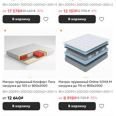
80×200
90×200
120×200
140×200
+3
80×200
90×200
120×200
140×200
+2
17 578
12 151
от
₽
от
₽
20 440 ₽
-14%
12 790 ₽
-5%
В корзину
В корзину
Матрас пружинный Комфорт Лига
Матрас пружинный Online SOVA M
нагрузка до 100 кг 800x2000
нагрузка до 110 кг 800x2000
80×200
90×200
120×200
140×200
+2
80×200
90×200
120×200
160×200
+1
12 640
8 918
от
₽
от
₽
13 720 ₽
-35%
В корзину
В корзину