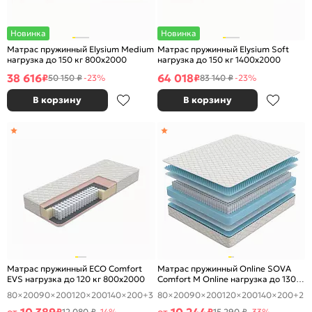
Новинка
Новинка
Матрас пружинный Elysium Medium
Матрас пружинный Elysium Soft
нагрузка до 150 кг 800x2000
нагрузка до 150 кг 1400x2000
38 616
64 018
₽
₽
50 150 ₽
-23%
83 140 ₽
-23%
В корзину
В корзину
Матрас пружинный ECO Comfort
Матрас пружинный Online SOVA
EVS нагрузка до 120 кг 800x2000
Comfort M Online нагрузка до 130
кг 800x2000
80×200
90×200
120×200
140×200
+3
80×200
90×200
120×200
140×200
+2
12 080 ₽
-14%
15 290 ₽
-33%