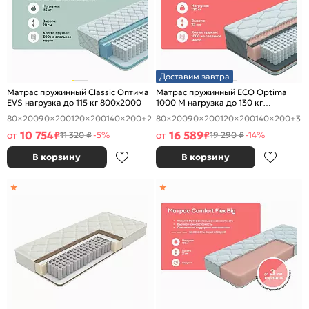
Доставим завтра
Матрас пружинный Classic Оптима
Матрас пружинный ECO Optima
EVS нагрузка до 115 кг 800x2000
1000 M нагрузка до 130 кг
800x2000
80×200
90×200
120×200
140×200
+2
80×200
90×200
120×200
140×200
+3
10 754
16 589
от
₽
от
₽
11 320 ₽
-5%
19 290 ₽
-14%
В корзину
В корзину