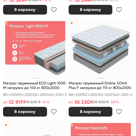
10 389
10 244
от
₽
от
₽
В корзину
В корзину
Матрас пружинный ECO Light 1000
Матрас пружинный Online SOVA
M нагрузка до 140 кг 800x2000
Plus F нагрузка до 115 кг 800x2000
80×200
90×200
120×200
140×200
+3
80×200
90×200
120×200
140×200
+2
12 917
10 250
от
₽
от
₽
15 020 ₽
-14%
20 500 ₽
-50%
В корзину
В корзину