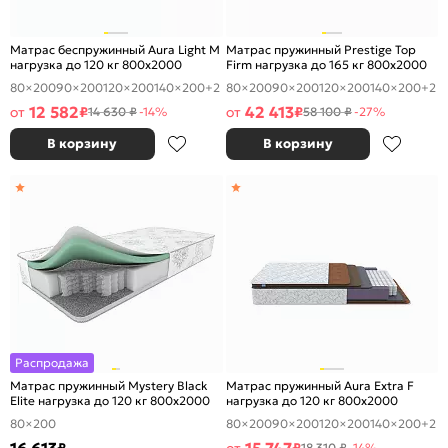
Матрас беспружинный Aura Light M
Матрас пружинный Prestige Top
нагрузка до 120 кг 800x2000
Firm нагрузка до 165 кг 800x2000
80×200
90×200
120×200
140×200
+2
80×200
90×200
120×200
140×200
+2
12 582
42 413
от
₽
от
₽
14 630 ₽
-14%
58 100 ₽
-27%
В корзину
В корзину
Распродажа
Матрас пружинный Mystery Black
Матрас пружинный Aura Extra F
Elite нагрузка до 120 кг 800x2000
нагрузка до 120 кг 800x2000
80×200
80×200
90×200
120×200
140×200
+2
18 310 ₽
-14%