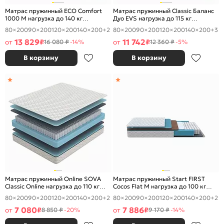
Матрас пружинный ECO Comfort
Матрас пружинный Classic Баланс
1000 M нагрузка до 140 кг
Дуо EVS нагрузка до 115 кг
800x2000
800x2000
80×200
90×200
120×200
140×200
+2
80×200
90×200
120×200
140×200
+3
13 829
11 742
от
₽
от
₽
16 080 ₽
-14%
12 360 ₽
-5%
В корзину
В корзину
Матрас пружинный Online SOVA
Матрас пружинный Start FIRST
Classic Online нагрузка до 110 кг
Cocos Flat M нагрузка до 100 кг
800x2000
800x2000
80×200
90×200
120×200
140×200
+2
80×200
90×200
120×200
140×200
+2
7 080
7 886
от
₽
от
₽
8 850 ₽
-20%
9 170 ₽
-14%