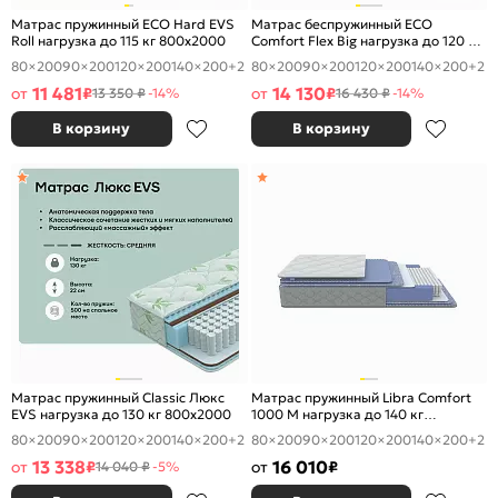
Матрас пружинный ECO Hard EVS
Матрас беспружинный ECO
Roll нагрузка до 115 кг 800x2000
Comfort Flex Big нагрузка до 120 кг
800x2000
80×200
90×200
120×200
140×200
+2
80×200
90×200
120×200
140×200
+2
11 481
14 130
от
₽
от
₽
13 350 ₽
-14%
16 430 ₽
-14%
В корзину
В корзину
Матрас пружинный Classic Люкс
Матрас пружинный Libra Comfort
EVS нагрузка до 130 кг 800x2000
1000 M нагрузка до 140 кг
800x2000
80×200
90×200
120×200
140×200
+2
80×200
90×200
120×200
140×200
+2
13 338
16 010
от
₽
от
₽
14 040 ₽
-5%