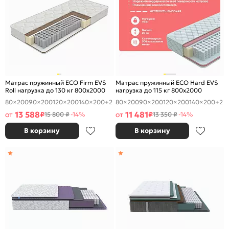
Матрас пружинный ECO Firm EVS
Матрас пружинный ECO Hard EVS
Roll нагрузка до 130 кг 800x2000
нагрузка до 115 кг 800x2000
80×200
90×200
120×200
140×200
+2
80×200
90×200
120×200
140×200
+2
13 588
11 481
от
₽
от
₽
15 800 ₽
-14%
13 350 ₽
-14%
В корзину
В корзину