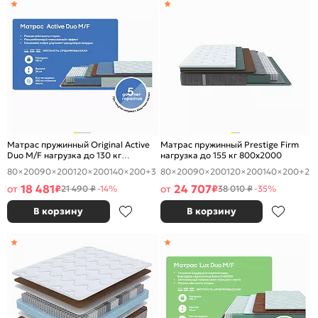
Матрас пружинный Original Active
Матрас пружинный Prestige Firm
Duo M/F нагрузка до 130 кг
нагрузка до 155 кг 800x2000
800x2000
80×200
90×200
120×200
140×200
+3
80×200
90×200
120×200
140×200
+2
18 481
24 707
от
₽
от
₽
21 490 ₽
-14%
38 010 ₽
-35%
В корзину
В корзину