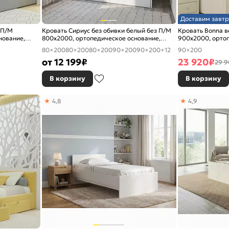
Доставим завтр
 П/М
Кровать Сириус без обивки белый без П/М
Кровать Bonna 
нование,
800x2000, ортопедическое основание,
900x2000, ортоп
изголовье жесткое
изголовье мягко
80×200
80×200
80×200
90×200
90×200
+12
90×200
от
12 199
₽
23 920
₽
29 9
В корзину
В корзину
4,8
4,9