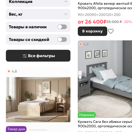
Коллекция
Кровать Afelia велюр желтый 
900x2000, ортопедическое ос
изголовье мягкое
Вес, кг
90×200
90×200
120×200
от
26 400
₽
33 000 ₽
-20%
Товары в наличии
В корзину
Товары со скидкой
4,8
Все фильтры
4,8
Новинка
Кровать Сага без обивки серы
900x2000, ортопедическое ос
Товар дня
изголовье жесткое