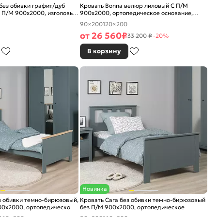
без обивки графит/дуб
Кровать Bonna велюр лиловый С П/М
 П/М 900x2000, изголовье
900x2000, ортопедическое основание,
изголовье мягкое
90×200
120×200
от
26 560
₽
33 200 ₽
-20%
В корзину
Новинка
з обивки темно-бирюзовый,
Кровать Сага без обивки темно-бирюзовый
00x2000, ортопедическое
без П/М 900x2000, ортопедическое
ловье жесткое
основание, изголовье жесткое