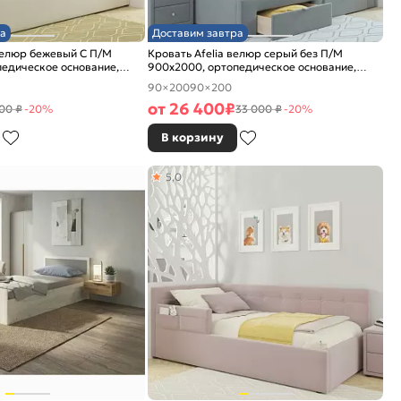
а
Доставим завтра
велюр бежевый С П/М
Кровать Afelia велюр серый без П/М
едическое основание,
900x2000, ортопедическое основание,
е
изголовье мягкое
90×200
90×200
от
26 400
₽
00 ₽
-20%
33 000 ₽
-20%
В корзину
5,0