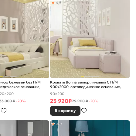
4,5
велюр бежевый без П/М
Кровать Bonna велюр лиловый С П/М
едическое основание,
900x2000, ортопедическое основание,
е
изголовье мягкое
120×200
90×200
23 920
₽
33 000 ₽
-20%
29 900 ₽
-20%
В корзину
4,9