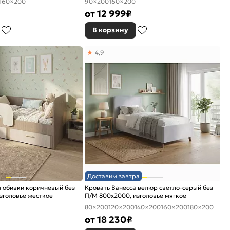
160×200
90×200
160×200
от
12 999
₽
В корзину
4,9
Доставим завтра
 обивки коричневый без
Кровать Ванесса велюр светло-серый без
зголовье жесткое
П/М 800x2000, изголовье мягкое
80×200
120×200
140×200
160×200
180×200
от
18 230
₽