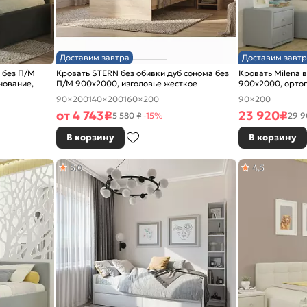
Доставим завтра
Доставим завтр
 без П/М
Кровать STERN без обивки дуб сонома без
Кровать Milena 
нование,
П/М 900x2000, изголовье жесткое
900x2000, ортоп
изголовье мягко
90×200
140×200
160×200
90×200
от
4 743
₽
23 920
₽
5 580 ₽
-15%
29 9
В корзину
В корзину
5,0
4,5