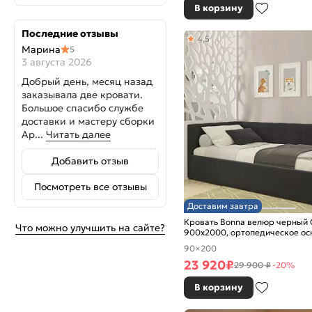
В корзину
Последние отзывы
4,5
Марина
5
3 августа 2026
Добрый день, месяц назад
заказывала две кровати.
Большое спасибо службе
доставки и мастеру сборки
Ар...
Читать далее
Добавить отзыв
Посмотреть все отзывы
Доставим завтра
Кровать Bonna велюр черный 
Что можно улучшить на сайте?
900x2000, ортопедическое ос
изголовье мягкое
90×200
23 920
₽
29 900 ₽
-20%
В корзину