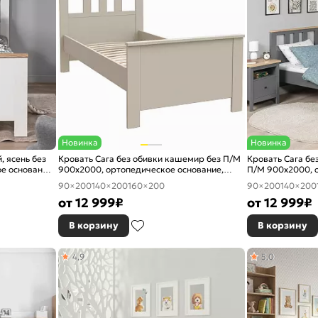
Новинка
Новинка
, ясень без
Кровать Сага без обивки кашемир без П/М
Кровать Сага без
е основание,
900x2000, ортопедическое основание,
П/М 900x2000, о
изголовье жесткое
изголовье жестк
90×200
140×200
160×200
90×200
140×200
от
12 999
₽
от
12 999
₽
В корзину
В корзину
4,9
5,0