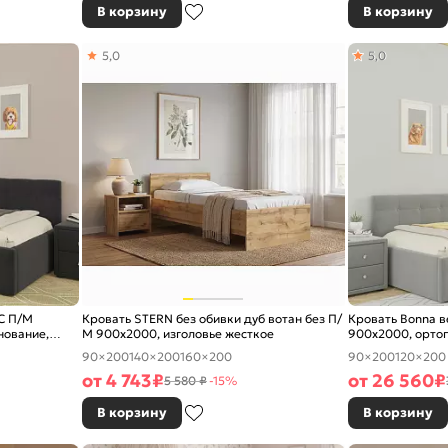
В корзину
В корзину
5,0
5,0
С П/М
Кровать STERN без обивки дуб вотан без П/
Кровать Bonna 
нование,
М 900x2000, изголовье жесткое
900x2000, ортоп
изголовье мягко
90×200
140×200
160×200
90×200
120×200
от
4 743
₽
от
26 560
₽
5 580 ₽
-15%
В корзину
В корзину