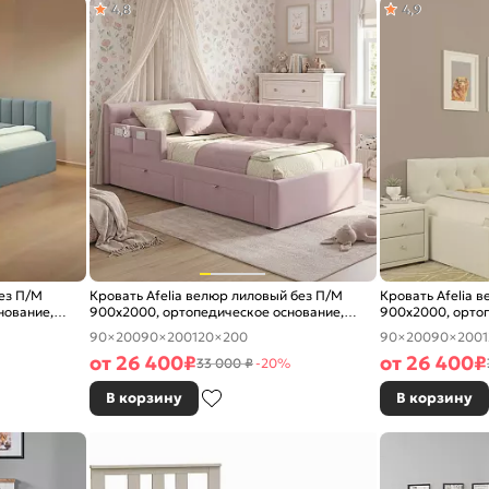
4,8
4,9
ез П/М
Кровать Afelia велюр лиловый без П/М
Кровать Afelia 
нование,
900x2000, ортопедическое основание,
900x2000, ортоп
изголовье мягкое
изголовье мягко
90×200
90×200
120×200
90×200
90×200
от
26 400
₽
от
26 400
₽
33 000 ₽
-20%
В корзину
В корзину