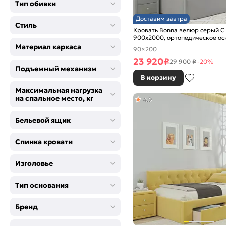
Тип обивки
Доставим завтра
Стиль
Кровать Bonna велюр серый С
900x2000, ортопедическое ос
изголовье мягкое
Материал каркаса
90×200
23 920
₽
29 900 ₽
-20%
Подъемный механизм
В корзину
Максимальная нагрузка
на спальное место, кг
4,9
Бельевой ящик
Спинка кровати
Изголовье
Тип основания
Бренд