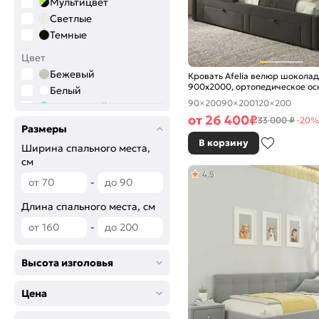
Мультицвет
Светлые
Темные
Цвет
Бежевый
Кровать Afelia велюр шоколад
900x2000, ортопедическое ос
Белый
изголовье мягкое
90×200
90×200
120×200
Бирюзовый
от
26 400
₽
33 000 ₽
-20%
Голубой
Размеры
Графитовый
В корзину
Ширина спального места,
Желтый
см
Зелёный
4,5
-
Коричневый
Розовый
Длина спального места, см
Серый
-
Синий
Сиреневый
Высота изголовья
Фиолетовый
Черный
Цена