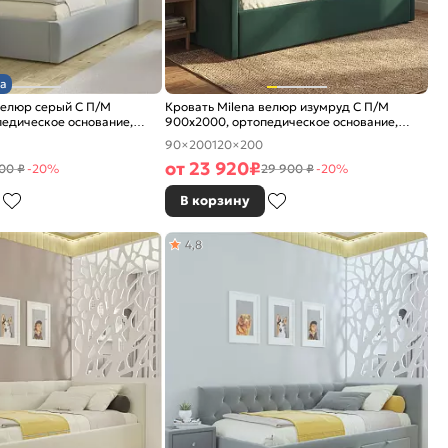
а
велюр серый С П/М
Кровать Milena велюр изумруд С П/М
едическое основание,
900x2000, ортопедическое основание,
е
изголовье мягкое
90×200
120×200
от
23 920
₽
00 ₽
-20%
29 900 ₽
-20%
В корзину
4,8