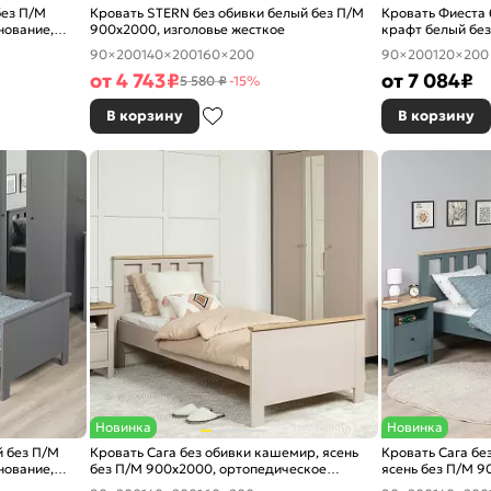
без П/М
Кровать STERN без обивки белый без П/М
Кровать Фиеста 
нование,
900x2000, изголовье жесткое
крафт белый без
жесткое
90×200
140×200
160×200
90×200
120×200
от
4 743
₽
от
7 084
₽
5 580 ₽
-15%
В корзину
В корзину
Новинка
Новинка
й без П/М
Кровать Сага без обивки кашемир, ясень
Кровать Сага бе
нование,
без П/М 900x2000, ортопедическое
ясень без П/М 9
основание, изголовье жесткое
основание, изго