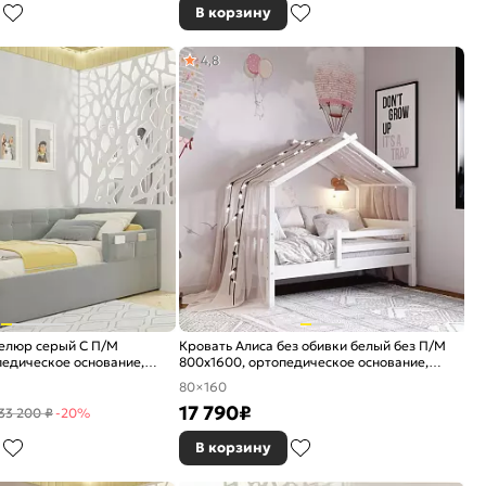
В корзину
4,8
велюр серый С П/М
Кровать Алиса без обивки белый без П/М
едическое основание,
800x1600, ортопедическое основание,
е
изголовье жесткое
80×160
17 790
₽
33 200 ₽
-20%
В корзину