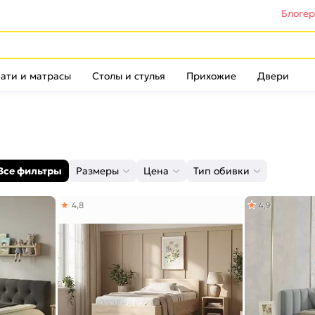
Блоге
ати и матрасы
Столы и стулья
Прихожие
Двери
Все фильтры
Размеры
Цена
Тип обивки
4,8
4,9