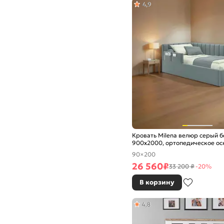
4,9
Кровать Milena велюр серый б
900x2000, ортопедическое ос
изголовье мягкое
90×200
26 560
₽
33 200 ₽
-20%
В корзину
4,8