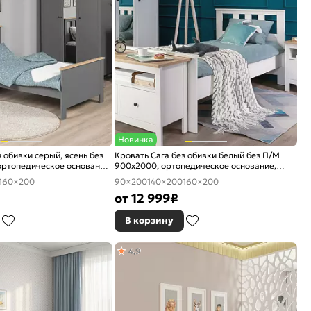
Новинка
 обивки серый, ясень без
Кровать Сага без обивки белый без П/М
ртопедическое основание,
900x2000, ортопедическое основание,
ое
изголовье жесткое
160×200
90×200
140×200
160×200
от
12 999
₽
В корзину
4,9