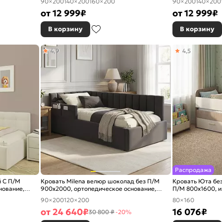
90×200
140×200
160×200
90×200
140×200
от
12 999
₽
от
12 999
₽
В корзину
В корзину
4,9
4,5
Распродажа
й С П/М
Кровать Milena велюр шоколад без П/М
Кровать Юта без
нование,
900x2000, ортопедическое основание,
П/М 800x1600, и
изголовье мягкое
90×200
120×200
80×160
от
24 640
₽
16 076
₽
30 800 ₽
-20%