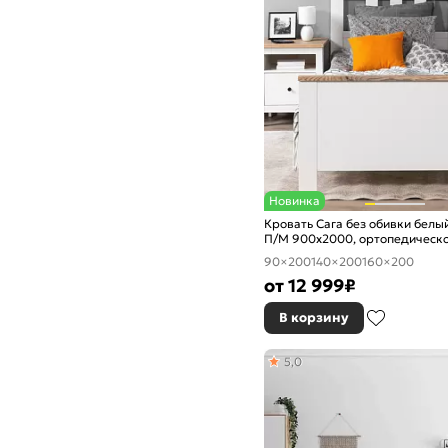
Новинка
Кровать Сага без обивки белый
П/М 900x2000, ортопедическо
изголовье жесткое
90×200
140×200
160×200
от
12 999
₽
В корзину
5,0