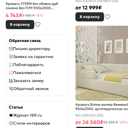
90×200
140×200
160×200
Кровать STERN без обивки дуб
от
12 999
₽
сонома без П/М 900x2000,
изголовье жесткое
4 743
₽
5 580 ₽
-15%
В корзину
В корзину
4,9
Обратная связь
Письмо директору
Заявка на гарантию
Поблагодарить
Пожаловаться
Заказать замер
Обратный звонок
Кровать Bonna велюр бежевы
Статьи
900x2000, ортопедическое ос
изголовье мягкое
Журнал 169.ru
90×200
120×200
от
26 560
₽
33 200 ₽
-20%
Стили интерьеров