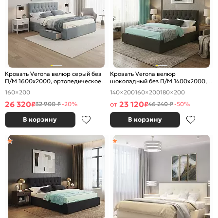
Кровать Verona велюр серый без
Кровать Verona велюр
П/М 1600x2000, ортопедическое
шоколадный без П/М 1400x2000,
основание, изголовье мягкое
ортопедическое основание,
160×200
140×200
160×200
180×200
изголовье мягкое
26 320
23 120
₽
от
₽
32 900 ₽
-20%
46 240 ₽
-50%
В корзину
В корзину