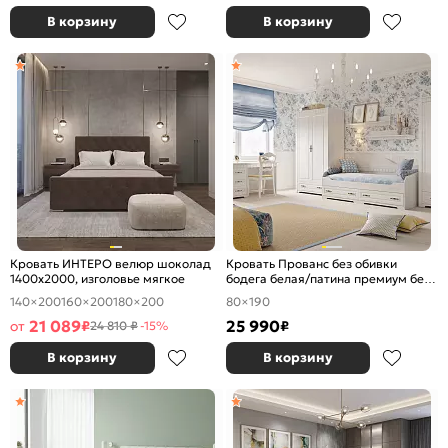
В корзину
В корзину
Кровать ИНТЕРО велюр шоколад
Кровать Прованс без обивки
1400x2000, изголовье мягкое
бодега белая/патина премиум без
П/М 800x1900, ортопедическое
140×200
160×200
180×200
80×190
основание, изголовье жесткое
21 089
25 990
от
₽
₽
24 810 ₽
-15%
В корзину
В корзину