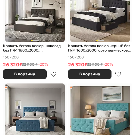
Кровать Verona велюр шоколад
Кровать Verona велюр черный без
без П/М 1600x2000,
П/М 1600x2000, ортопедическое
ортопедическое основание,
основание, изголовье мягкое
160×200
160×200
изголовье мягкое
26 320
26 320
₽
₽
32 900 ₽
-20%
32 900 ₽
-20%
В корзину
В корзину