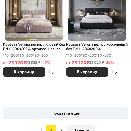
Кровать Verona велюр лиловый без
Кровать Verona велюр коричневый
П/М 1400x2000, ортопедическое
без П/М 1400x2000,
основание, изголовье мягкое
ортопедическое основание,
140×200
160×200
180×200
140×200
160×200
180×200
изголовье мягкое
23 120
23 120
от
₽
от
₽
38 533 ₽
-40%
33 029 ₽
-30%
В корзину
В корзину
Показать ещё
1
2
Дальше