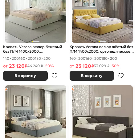
Кровать Verona велюр бежевый
Кровать Verona велюр жёлтый без
без П/М 1400x2000,
П/М 1400x2000, ортопедическое
ортопедическое основание,
основание, изголовье мягкое
140×200
160×200
180×200
140×200
160×200
180×200
изголовье мягкое
23 120
23 120
от
₽
от
₽
46 240 ₽
-50%
33 029 ₽
-30%
В корзину
В корзину