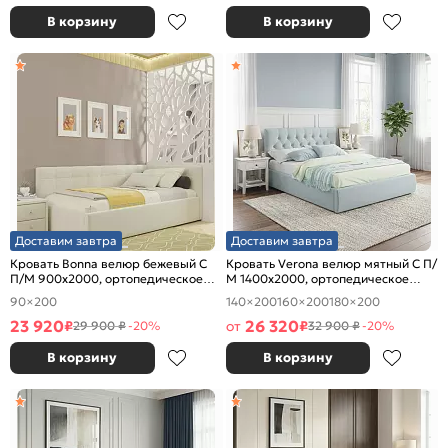
В корзину
В корзину
Доставим завтра
Доставим завтра
Кровать Bonna велюр бежевый С
Кровать Verona велюр мятный С П/
П/М 900x2000, ортопедическое
М 1400x2000, ортопедическое
основание, изголовье мягкое
основание, изголовье мягкое
90×200
140×200
160×200
180×200
23 920
26 320
₽
от
₽
29 900 ₽
-20%
32 900 ₽
-20%
В корзину
В корзину