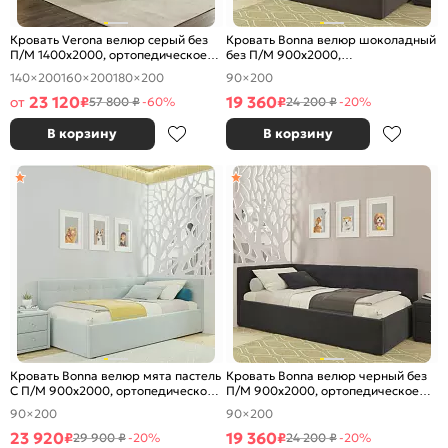
Кровать Verona велюр серый без
Кровать Bonna велюр шоколадный
П/М 1400x2000, ортопедическое
без П/М 900x2000,
основание, изголовье мягкое
ортопедическое основание,
140×200
160×200
180×200
90×200
изголовье мягкое
23 120
19 360
от
₽
₽
57 800 ₽
-60%
24 200 ₽
-20%
В корзину
В корзину
Кровать Bonna велюр мята пастель
Кровать Bonna велюр черный без
С П/М 900x2000, ортопедическое
П/М 900x2000, ортопедическое
основание, изголовье мягкое
основание, изголовье мягкое
90×200
90×200
23 920
19 360
₽
₽
29 900 ₽
-20%
24 200 ₽
-20%