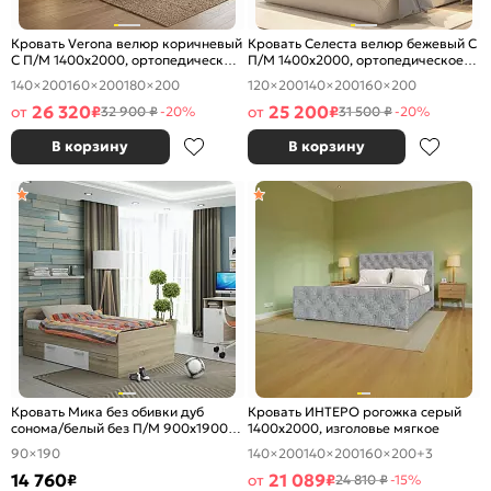
Кровать Verona велюр коричневый
Кровать Селеста велюр бежевый С
С П/М 1400x2000, ортопедическое
П/М 1400x2000, ортопедическое
основание, изголовье мягкое
основание, изголовье мягкое
140×200
160×200
180×200
120×200
140×200
160×200
26 320
25 200
от
₽
от
₽
32 900 ₽
-20%
31 500 ₽
-20%
В корзину
В корзину
Кровать Мика без обивки дуб
Кровать ИНТЕРО рогожка серый
сонома/белый без П/М 900x1900,
1400x2000, изголовье мягкое
изголовье жесткое
90×190
140×200
140×200
160×200
+3
14 760
21 089
₽
от
₽
24 810 ₽
-15%