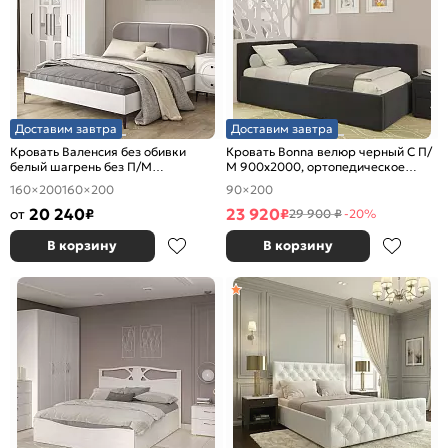
Доставим завтра
Доставим завтра
Кровать Валенсия без обивки
Кровать Bonna велюр черный С П/
белый шагрень без П/М
М 900x2000, ортопедическое
1600x2000, изголовье мягкое
основание, изголовье мягкое
160×200
160×200
90×200
20 240
23 920
от
₽
₽
29 900 ₽
-20%
В корзину
В корзину