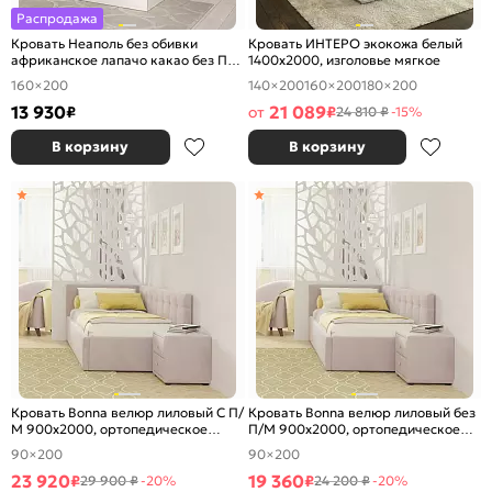
Распродажа
Кровать Неаполь без обивки
Кровать ИНТЕРО экокожа белый
африканское лапачо какао без П/
1400x2000, изголовье мягкое
М 1600x2000, изголовье жесткое
160×200
140×200
160×200
180×200
13 930
21 089
₽
от
₽
24 810 ₽
-15%
В корзину
В корзину
Кровать Bonna велюр лиловый С П/
Кровать Bonna велюр лиловый без
М 900x2000, ортопедическое
П/М 900x2000, ортопедическое
основание, изголовье мягкое
основание, изголовье мягкое
90×200
90×200
23 920
19 360
₽
₽
29 900 ₽
-20%
24 200 ₽
-20%