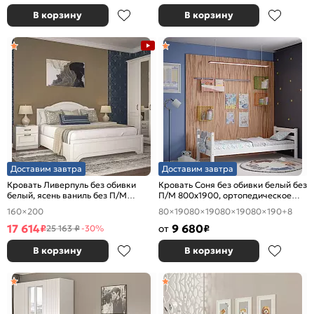
В корзину
В корзину
Доставим завтра
Доставим завтра
Кровать Ливерпуль без обивки
Кровать Соня без обивки белый без
белый, ясень ваниль без П/М
П/М 800x1900, ортопедическое
1600x2000, изголовье жесткое
основание, изголовье жесткое
160×200
80×190
80×190
80×190
80×190
+8
17 614
9 680
₽
от
₽
25 163 ₽
-30%
В корзину
В корзину