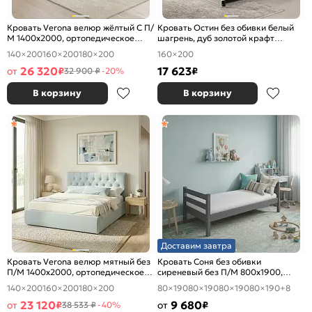
Кровать Verona велюр жёлтый С П/
Кровать Остин без обивки белый
М 1400x2000, ортопедическое
шагрень, дуб золотой крафт
основание, изголовье мягкое
1600x2000, изголовье жесткое
140×200
160×200
180×200
160×200
26 320
17 623
от
₽
₽
32 900 ₽
-20%
В корзину
В корзину
Доставим завтра
Кровать Verona велюр мятный без
Кровать Соня без обивки
П/М 1400x2000, ортопедическое
сиреневый без П/М 800x1900,
основание, изголовье мягкое
ортопедическое основание,
140×200
160×200
180×200
80×190
80×190
80×190
80×190
+8
изголовье жесткое
23 120
9 680
от
₽
от
₽
38 533 ₽
-40%