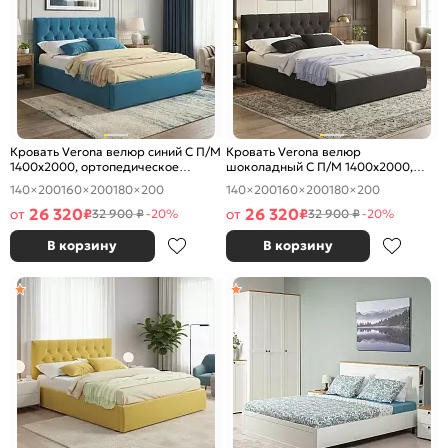
Кровать Verona велюр синий С П/М
Кровать Verona велюр
1400x2000, ортопедическое
шоколадный С П/М 1400x2000,
основание, изголовье мягкое
ортопедическое основание,
140×200
160×200
180×200
140×200
160×200
180×200
изголовье мягкое
26 320
26 320
от
₽
от
₽
32 900 ₽
-20%
32 900 ₽
-20%
В корзину
В корзину