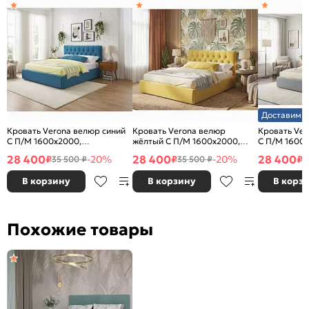
Доставим з
Кровать Verona велюр синий
Кровать Verona велюр
Кровать Ve
С П/М 1600x2000,
жёлтый С П/М 1600x2000,
С П/М 1600
ортопедическое основание,
ортопедическое основание,
ортопедичес
28 400
28 400
28 400
₽
-20%
₽
-20%
₽
35 500 ₽
35 500 ₽
3
изголовье мягкое
изголовье мягкое
изголовье м
В корзину
В корзину
В корз
Похожие товары