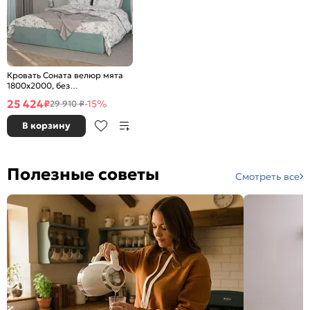
Кровать Соната велюр мята
1800x2000, без
ортопедического основания,
25 424
₽
-15%
29 910 ₽
изголовье мягкое
В корзину
Полезные советы
Смотреть все