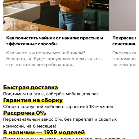
Как почистить чайник от накипи: простые и
Покраска ст
эффективные способы
сочетания,
Как часто мы пользуемся чайником?
Окраска пов
Наверно, не будет преувеличением сказать,
экономичный
что это самая востребованная...
возможность
Быстрая доставка
Поднимем на этаж, соберём мебель для вас
Гарантия на сборку
Сборка корпусной мебели с гарантией 18 месяцев
Рассрочка 0%
Первоначальный взнос 0%, без переплат и скрытых
комиссий, на 6 месяцев!
В наличии — 1939 моделей
Посетите наши шоу-румы: рядом с метро, есть парковка,