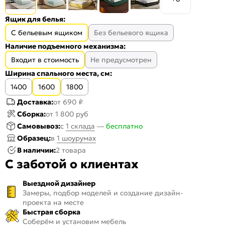
Ящик для белья:
С бельевым ящиком
Без бельевого ящика
Наличие подъемного механизма:
Входит в стоимость
Не предусмотрен
Ширина спального места, см:
1400
1600
1800
Доставка:
от 690 ₽
Сборка:
от 1 800 руб
Самовывоз:
c
1 склада
—
бесплатно
Образец:
в
1 шоурумах
В наличии:
2 товара
С заботой о клиентах
Выездной дизайнер
Замеры, подбор моделей и создание дизайн-
проекта на месте
Быстрая сборка
Соберём и установим мебель