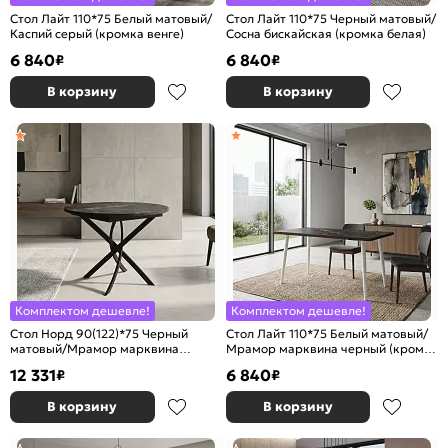
Стол Лайт 110*75 Белый матовый/
Стол Лайт 110*75 Черный матовый/
Каспий серый (кромка венге)
Сосна бискайская (кромка белая)
6 840
6 840
₽
₽
В корзину
В корзину
Комплектом дешевле!
Комплектом дешевле!
Стол Норд 90(122)*75 Черный
Стол Лайт 110*75 Белый матовый/
матовый/Мрамор марквина
Мрамор марквина черный (кромка
черный (кромка венге)
венге)
12 331
6 840
₽
₽
В корзину
В корзину