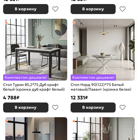
В корзину
В корзину
Комплектом дешевле!
Комплектом дешевле!
Стол Турин 85,2*75 Дуб крафт
Стол Норд 90(122)*75 Белый
белый (кромка дуб крафт белый)
матовый/Лавант (кромка белая)
4 788
12 331
₽
₽
В корзину
В корзину