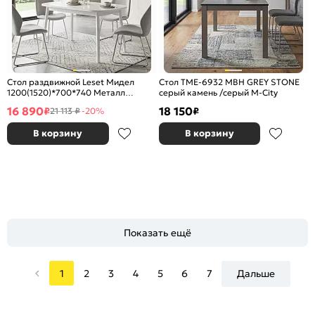
Стол раздвижной Leset Мидел
Стол TME-6932 MBH GREY STONE
1200(1520)*700*740 Металл
серый камень /серый M-City
Белый/стекло Белое
16 890
18 150
₽
₽
21 113 ₽
-20%
В корзину
В корзину
Показать ещё
1
2
3
4
5
6
7
Дальше