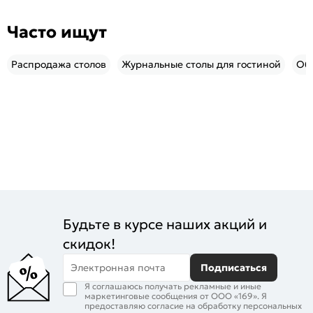
Часто ищут
Распродажа столов
Журнальные столы для гостиной
Обе
Будьте в курсе наших акций и
скидок!
Электронная почта
Подписаться
Я соглашаюсь получать рекламные и иные
маркетинговые сообщения от ООО «169». Я
предоставляю согласие на обработку персональных