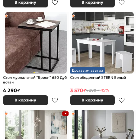
В корзину
В корзину
Доставим завтра
Стол журнальный "Брион" 650 Дуб
Cтол обеденный STERN Белый
вотан
4 290
3 570
₽
₽
4 200 ₽
-15%
В корзину
В корзину