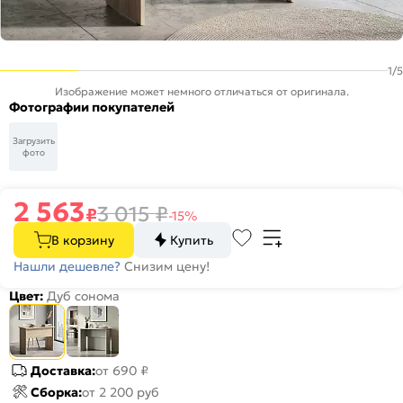
1
/
5
Изображение может немного отличаться от оригинала.
Фотографии покупателей
Загрузить
фото
2 563
3 015
₽
₽
-15%
В корзину
Купить
Нашли дешевле?
Снизим цену!
Цвет:
Дуб сонома
Доставка:
от 690 ₽
Сборка:
от 2 200 руб