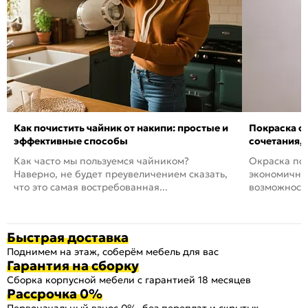
Как почистить чайник от накипи: простые и
Покраска ст
эффективные способы
сочетания,
Как часто мы пользуемся чайником?
Окраска пов
Наверно, не будет преувеличением сказать,
экономичный
что это самая востребованная...
возможность
Быстрая доставка
Поднимем на этаж, соберём мебель для вас
Гарантия на сборку
Сборка корпусной мебели с гарантией 18 месяцев
Рассрочка 0%
Первоначальный взнос 0%, без переплат и скрытых