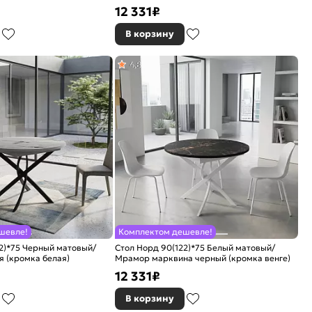
12 331
₽
В корзину
4,8
шевле!
Комплектом дешевле!
2)*75 Черный матовый/
Стол Норд 90(122)*75 Белый матовый/
я (кромка белая)
Мрамор марквина черный (кромка венге)
12 331
₽
В корзину