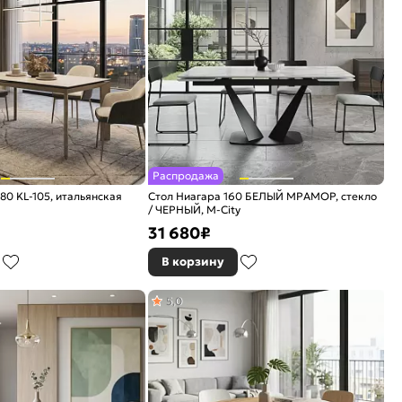
Распродажа
0 KL-105, итальянская
Стол Ниагара 160 БЕЛЫЙ МРАМОР, стекло
/ ЧЕРНЫЙ, М-City
31 680
₽
В корзину
5,0