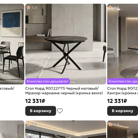
5,0
4,8
Комплектом дешевле!
Комплектом де
атовый/
Стол Норд 90(122)*75 Черный матовый/
Стол Норд 90(12
Мрамор марквина черный (кромка венге)
Кантри (кромка 
12 331
₽
12 331
₽
В корзину
В корзину
5,0
4,8