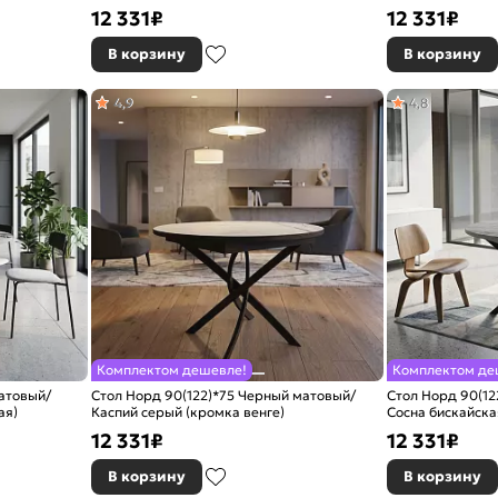
12 331
₽
12 331
₽
В корзину
В корзину
4,9
4,8
Комплектом дешевле!
Комплектом де
атовый/
Стол Норд 90(122)*75 Черный матовый/
Стол Норд 90(12
ая)
Каспий серый (кромка венге)
Сосна бискайска
12 331
₽
12 331
₽
В корзину
В корзину