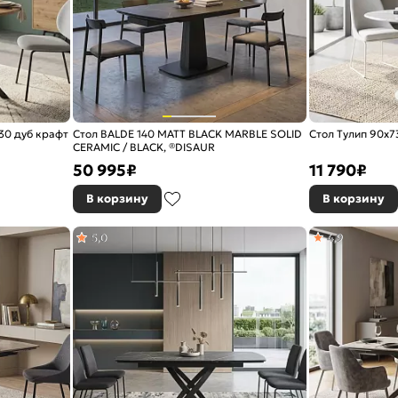
30 дуб крафт
Стол BALDE 140 MATT BLACK MARBLE SOLID
Стол Тулип 90х
CERAMIC / BLACK, ®DISAUR
50 995
₽
11 790
₽
В корзину
В корзину
5,0
4,9