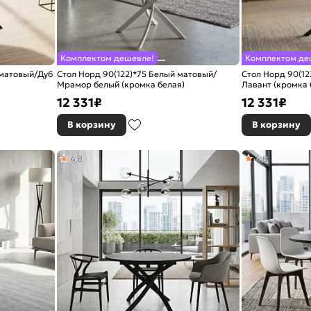
Комплектом дешевле!
Комплектом де
 матовый/Дуб
Стол Норд 90(122)*75 Белый матовый/
Стол Норд 90(12
Мрамор белый (кромка белая)
Лавант (кромка 
12 331
₽
12 331
₽
В корзину
В корзину
4,8
4,8