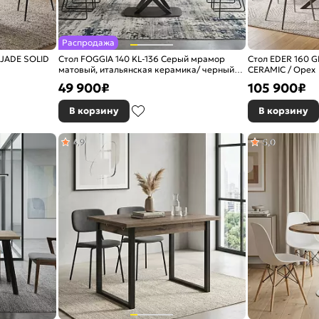
Распродажа
 JADE SOLID
Стол FOGGIA 140 KL-136 Серый мрамор
Стол EDER 160 
матовый, итальянская керамика/ черный
CERAMIC / Орех
каркас, ®DISAUR
49 900
₽
105 900
₽
В корзину
В корзину
4,9
5,0