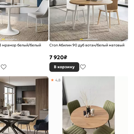
73 мрамор белый/белый
Стол Абилин 90 дуб вотан/белый матовый
7 920
₽
В корзину
4,8