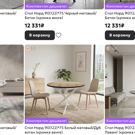
Комплектом дешевле!
Комплектом де
 матовый/
Стол Норд 90(122)*75 Черный матовый/
Стол Норд 90(12
Бетон (кромка венге)
Бетон (кромка в
12 331
₽
12 331
₽
В корзину
В корзину
5,0
4,8
Комплектом дешевле!
Комплектом де
 матовый/
Стол Норд 90(122)*75 Белый матовый/Дуб
Стол Норд 90(12
вотан (кромка венге)
Лавант (кромка 