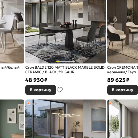
елый/белый
Стол BALDE 120 MATT BLACK MARBLE SOLID
Стол CREMONA 18
CERAMIC / BLACK, ®DISAUR
керамика/ Тауп
48 930
₽
89 625
₽
В корзину
В корзину
4,9
4,9