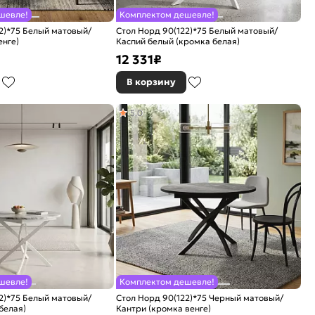
шевле!
Комплектом дешевле!
2)*75 Белый матовый/
Стол Норд 90(122)*75 Белый матовый/
енге)
Каспий белый (кромка белая)
12 331
₽
В корзину
5,0
шевле!
Комплектом дешевле!
2)*75 Белый матовый/
Стол Норд 90(122)*75 Черный матовый/
белая)
Кантри (кромка венге)