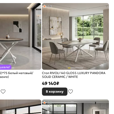
4,9
шевле!
2)*75 Белый матовый/
Стол RIVOLI 140 GLOSS LUXURY PANDORA
венге)
SOLID CERAMIC / WHITE
49 140
₽
В корзину
5,0