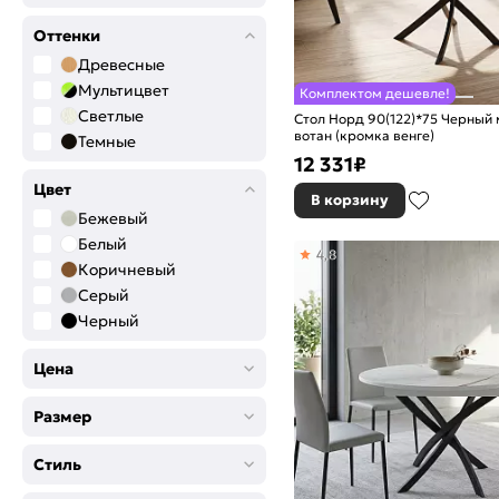
Оттенки
Древесные
Мультицвет
Комплектом дешевле!
Светлые
Стол Норд 90(122)*75 Черный
вотан (кромка венге)
Темные
12 331
₽
Цвет
В корзину
Бежевый
Белый
4,8
Коричневый
Серый
Черный
Цена
Размер
Стиль