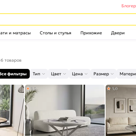
Блоге
ати и матрасы
Столы и стулья
Прихожие
Двери
86 товаров
Все фильтры
Тип
Цвет
Цена
Размер
Матери
5,0
5,0