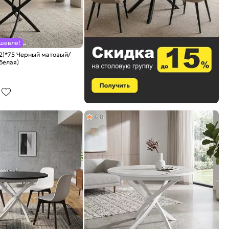
шевле!
2)*75 Черный матовый/
белая)
4,8