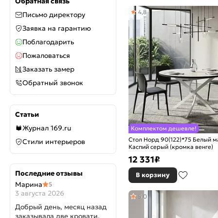
Обратная связь
4,8
Письмо директору
Заявка на гарантию
Поблагодарить
Пожаловаться
Заказать замер
Обратный звонок
Статьи
Журнал 169.ru
Комплектом дешевле!
Стол Норд 90(122)*75 Белый м
Стили интерьеров
Каспий серый (кромка венге)
12 331
₽
Последние отзывы
В корзину
Марина
5
3 августа 2026
5,0
Добрый день, месяц назад
заказывала две кровати.