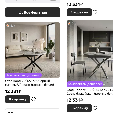
12 331
₽
В корзину
Все фильтры
5,0
5,0
Комплектом дешевле!
Стол Норд 90(122)*75 Черный
Комплектом дешевле!
матовый/Лавант (кромка белая)
Стол Норд 90(122)*75 Белый м
12 331
₽
Сосна бискайская (кромка бел
12 331
₽
В корзину
В корзину