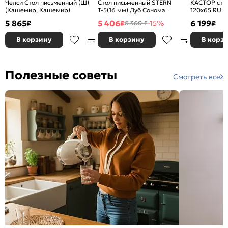
Челси Стол письменный (Ш)
Стол письменный STERN
КАСТОР сто
(Кашемир, Кашемир)
Т-5(16 мм) Дуб Сонома
120х65 RU с
72674922
5 865
5 406
6 199
₽
₽
-15%
₽
6 360 ₽
В корзину
В корзину
В корз
Полезные советы
Смотреть все