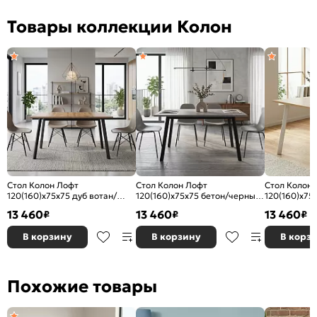
Товары коллекции Колон
Стол Колон Лофт
Стол Колон Лофт
Стол Колон
120(160)х75х75 дуб вотан/
120(160)х75х75 бетон/черный
120(160)х75
черный матовый
матовый
белый мато
13 460
13 460
13 460
₽
₽
₽
В корзину
В корзину
В корз
Похожие товары