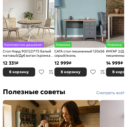
Комплектом дешевле!
Новинка
Новинка
Стол Норд 90(122)*75 Белый
САГА стол письменный 120х56
ИНГАР 2/ДВ/
матовый/Дуб вотан (кромка
серый/ясень
письменный 
венге)
скандинавс
12 331
12 999
14 999
₽
₽
₽
скандинавс
В корзину
В корзину
В корз
Полезные советы
Смотреть все