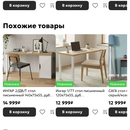
В корзину
В корзину
В корз
Похожие товары
Новинка
Новинка
Новинка
ИНГАР 2/ДВ/T стол
Ингар 1/ТТ стол письменный
САГА стол п
письменный 140x75x55, дуб
120x75x55, дуб
серый/ясен
скандинавский/белый
скандинавский/белый
14 999
12 999
12 999
₽
₽
₽
В корзину
В корзину
В корз