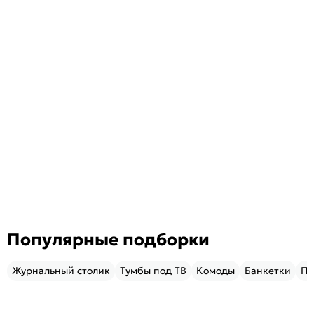
Популярные подборки
Журнальный столик
Тумбы под ТВ
Комоды
Банкетки
Пу