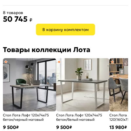
8 товаров
50 745
₽
В корзину комплектом
Товары коллекции Лота
Стол Лота Лофт 120х74х75
Стол Лота Лофт 120х74х75
Стол Лота Л
бетон/черный матовый
бетон/белый матовый
120(160)х75
темный/чёр
9 500
9 500
13 980
₽
₽
₽