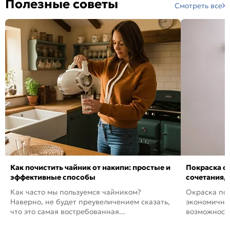
Полезные советы
Смотреть все
Как почистить чайник от накипи: простые и
Покраска ст
эффективные способы
сочетания,
Как часто мы пользуемся чайником?
Окраска пов
Наверно, не будет преувеличением сказать,
экономичный
что это самая востребованная...
возможность