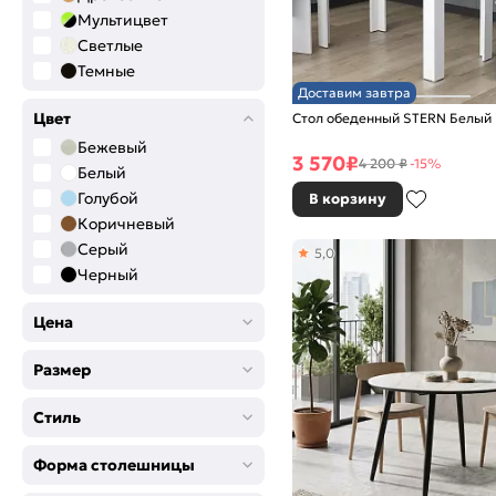
Мультицвет
Светлые
Темные
Доставим завтра
Цвет
Cтол обеденный STERN Белый
Бежевый
3 570
₽
4 200 ₽
-15%
Белый
Голубой
В корзину
Коричневый
Серый
5,0
Черный
Цена
Размер
Стиль
Форма столешницы