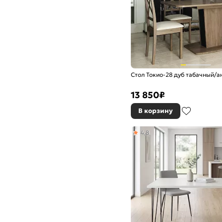
Стол Токио-28 дуб табачный/а
13 850
₽
В корзину
4,8