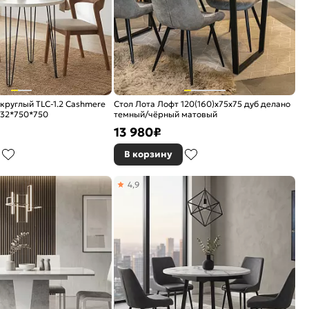
круглый TLC-1.2 Cashmere
Стол Лота Лофт 120(160)х75х75 дуб делано
732*750*750
темный/чёрный матовый
13 980
₽
В корзину
4,9