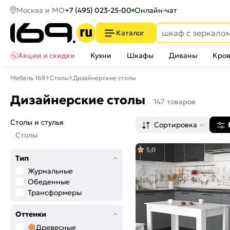
Москва и МО
+7 (495) 023-25-00
Онлайн-чат
Каталог
Акции и скидки
Кухни
Шкафы
Диваны
Кров
Мебель 169
Столы
Дизайнерские столы
Дизайнерские столы
147 товаров
Столы и стулья
Сортировка
Столы
5,0
Тип
Журнальные
Обеденные
Трансформеры
Оттенки
Древесные