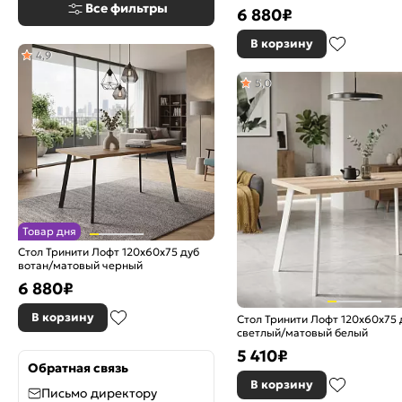
Все фильтры
6 880
₽
В корзину
4,9
5,0
Товар дня
Стол Тринити Лофт 120х60х75 дуб
вотан/матовый черный
6 880
₽
В корзину
Стол Тринити Лофт 120х60х75 
светлый/матовый белый
5 410
₽
Обратная связь
В корзину
Письмо директору