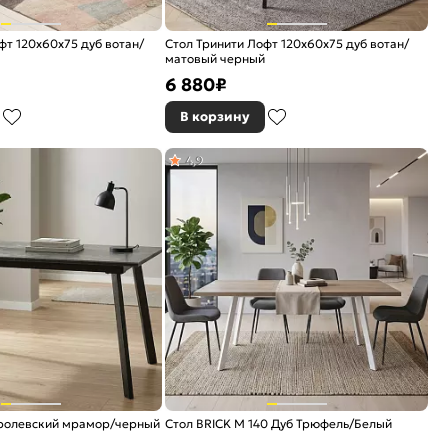
фт 120х60х75 дуб вотан/
Стол Тринити Лофт 120х60х75 дуб вотан/
матовый черный
6 880
₽
В корзину
4,9
оролевский мрамор/черный
Стол BRICK M 140 Дуб Трюфель/Белый