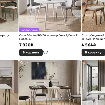
Распродажа
нтрацит
Стол Абилин 90х76 мрамор белый/белый
Стол обеденный 
матовый
In 2S/B Черный 
7 920
₽
4 564
₽
В корзину
В корзину
4,7
4,6