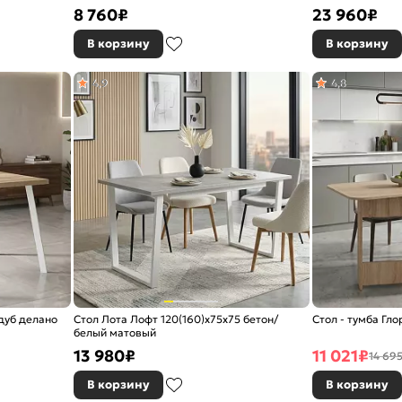
8 760
₽
23 960
₽
В корзину
В корзину
4,9
4,8
дуб делано
Стол Лота Лофт 120(160)х75х75 бетон/
Стол - тумба Гл
белый матовый
13 980
₽
11 021
₽
14 695
В корзину
В корзину