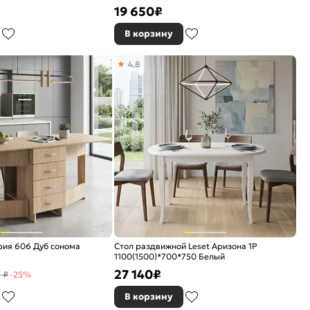
19 650
₽
В корзину
4,8
ория 606 Дуб сонома
Стол раздвижной Leset Аризона 1Р
1100(1500)*700*750 Белый
27 140
₽
 ₽
-25%
В корзину