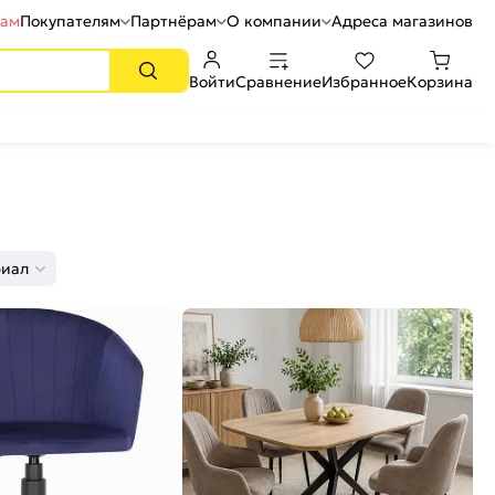
рам
Покупателям
Партнёрам
О компании
Адреса магазинов
Войти
Сравнение
Избранное
Корзина
иал