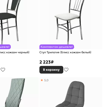
шевле!
Комплектом дешевле!
лисс кожзам черный)
Стул Трилогия (Блисс кожзам белый)
2 223
₽
В корзину
5,0