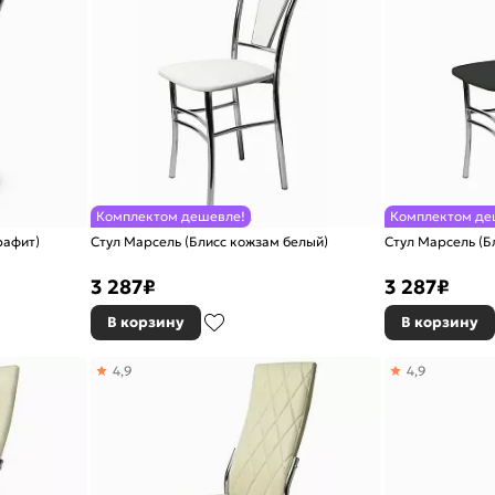
Комплектом дешевле!
Комплектом де
рафит)
Стул Марсель (Блисс кожзам белый)
Стул Марсель (Б
3 287
₽
3 287
₽
В корзину
В корзину
4,9
4,9