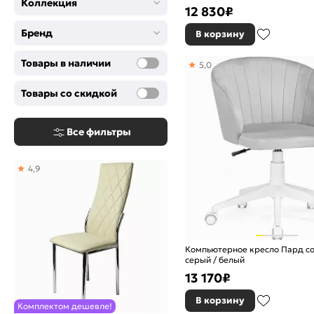
Коллекция
12 830
₽
Бренд
В корзину
Товары в наличии
5,0
Товары со скидкой
Все фильтры
4,9
Компьютерное кресло Пард conf
серый / белый
13 170
₽
В корзину
Комплектом дешевле!