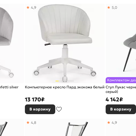
4,9
5,0
Комплектом де
tti silver
Компьютерное кресло Пард экокожа белый
Стул Лукас черн
серый)
13 170
₽
4 142
₽
В корзину
В корзину
4,8
4,9