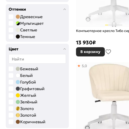
Оттенки
Древесные
Мультицвет
Светлые
Компьютерное кресло Тибо с
Темные
13 930
₽
Цвет
В корзину
5,0
Бежевый
Белый
Голубой
Графитовый
Желтый
Зелёный
Золото
Золотой
Коричневый
Красный