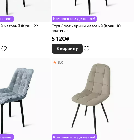
шевле!
Комплектом дешевле!
ый матовый (Краш 22
Стул Лофт черный матовый (Краш 10
платина)
5 120
₽
В корзину
5,0
шевле!
Комплектом дешевле!