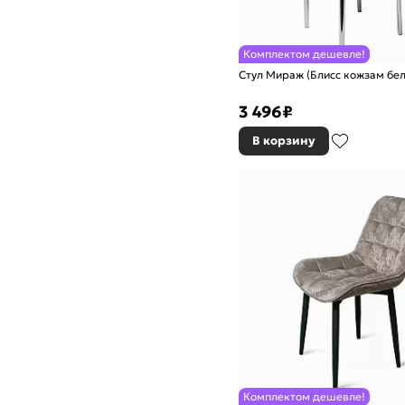
Комплектом дешевле!
Стул Мираж (Блисс кожзам бе
3 496
₽
В корзину
Комплектом дешевле!