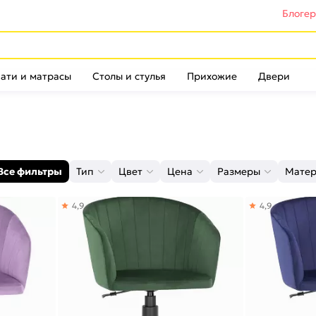
Блоге
ати и матрасы
Столы и стулья
Прихожие
Двери
Все фильтры
Тип
Цвет
Цена
Размеры
Матер
4,9
4,9