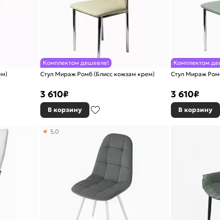
Комплектом дешевле!
Комплектом де
ем)
Стул Мираж Ромб (Блисс кожзам крем)
Стул Мираж Ромб
3 610
₽
3 610
₽
В корзину
В корзину
5,0