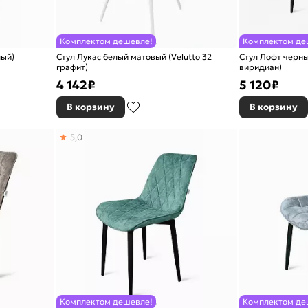
Комплектом дешевле!
Комплектом де
лый)
Стул Лукас белый матовый (Velutto 32
Стул Лофт черн
графит)
виридиан)
4 142
₽
5 120
₽
В корзину
В корзину
5,0
Комплектом дешевле!
Комплектом де