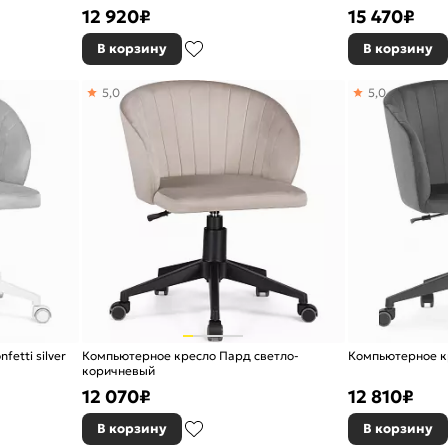
12 920
₽
15 470
₽
В корзину
В корзину
5,0
5,0
etti silver
Компьютерное кресло Пард светло-
Компьютерное к
коричневый
12 070
₽
12 810
₽
В корзину
В корзину