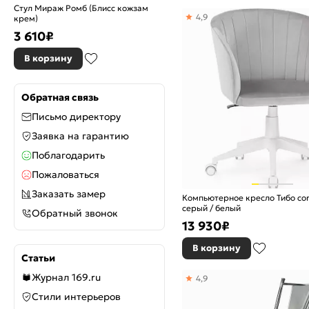
Стул Мираж Ромб (Блисс кожзам
4,9
крем)
3 610
₽
В корзину
Обратная связь
Письмо директору
Заявка на гарантию
Поблагодарить
Пожаловаться
Заказать замер
Компьютерное кресло Тибо confe
серый / белый
Обратный звонок
13 930
₽
В корзину
Статьи
Журнал 169.ru
4,9
Стили интерьеров