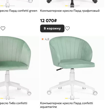
есло Пард confetti green
Компьютерное кресло Пард графитовый
12 070
₽
В корзину
4,8
есло Тибо confetti
Компьютерное кресло Пард confetti
aquamarine