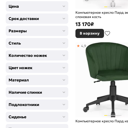
Оранжевый
Цена
Розовый
Компьютерное кресло Пард э
слоновая кость
Срок доставки
Салатовый
13 170
₽
Серый
Размеры
Синий
В корзину
Сиреневый
Стиль
Фиолетовый
4,9
Черный
Количество ножек
Цвет ножек
Материал
Наличие спинки
Подлокотники
Сиденье
Компьютерное кресло Пард и