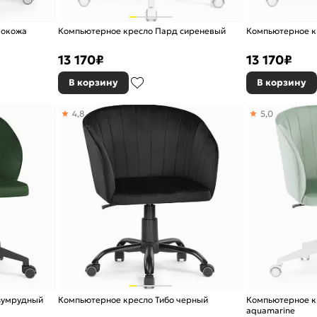
кокожа
Компьютерное кресло Пард сиреневый
Компьютерное кр
13 170
₽
13 170
₽
В корзину
В корзину
4,8
5,0
зумрудный
Компьютерное кресло Тибо черный
Компьютерное кр
aquamarine