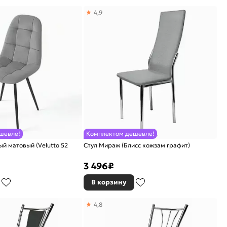
4,9
шевле!
Комплектом дешевле!
ый матовый (Velutto 52
Стул Мираж (Блисс кожзам графит)
3 496
₽
В корзину
4,8