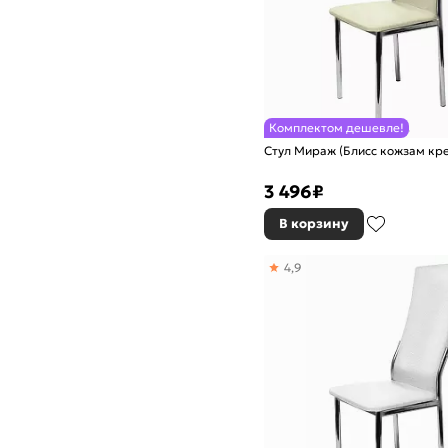
Комплектом дешевле!
Стул Мираж (Блисс кожзам кр
3 496
₽
В корзину
4,9