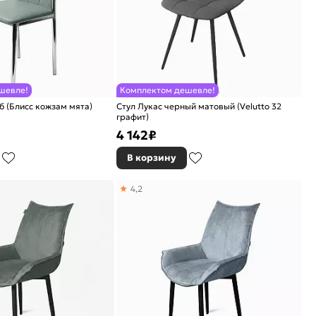
шевле!
Комплектом дешевле!
 (Блисс кожзам мята)
Стул Лукас черный матовый (Velutto 32
графит)
4 142
₽
В корзину
4,2