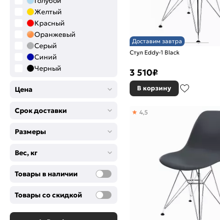
Голубой
Желтый
Красный
Оранжевый
Доставим завтра
Серый
Стул Eddy-1 Black
Синий
Черный
3 510
₽
В корзину
Цена
Срок доставки
4,5
Размеры
Вес, кг
Товары в наличии
Товары со скидкой