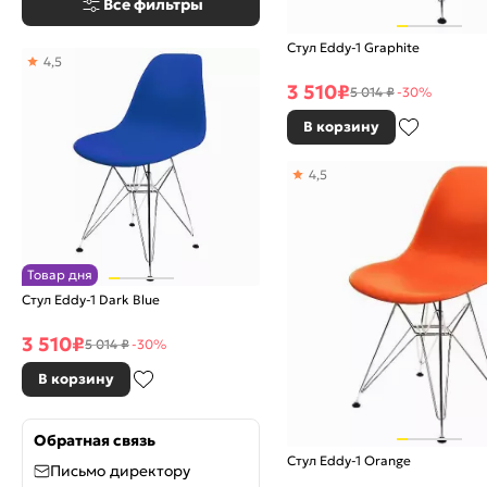
Все фильтры
Стул Eddy-1 Graphite
4,5
3 510
₽
5 014 ₽
-30%
В корзину
4,5
Товар дня
Стул Eddy-1 Dark Blue
3 510
₽
5 014 ₽
-30%
В корзину
Обратная связь
Стул Eddy-1 Orange
Письмо директору