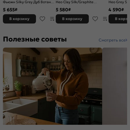
Фьюжн Silky Grey Дуб Вотан
Нео Clay Silk/Graphite
Нео Grey Si
920*350*320
816*400*480
716*450*32
5 655
5 580
4 590
₽
₽
₽
В корзину
В корзину
В корз
Полезные советы
Смотреть все