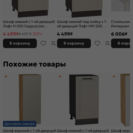
Шкаф нижний с 1-ой дверцей
Шкаф нижний под мойку с 1-
Столешница
Лофт Н 500 Cappuccino
ой дверцей Лофт НМ 500
Империал п
Veralinga-Венге
Cappuccino Veralinga-Венге
3050*600*2
4 499
4 499
6 006
₽
-30%
₽
₽
6 427 ₽
В корзину
В корзину
В корз
Похожие товары
Доставим завтра
Шкаф верхний с 1-ой дверцей
Шкаф нижний с 1-ой дверцей
Шкаф верхни