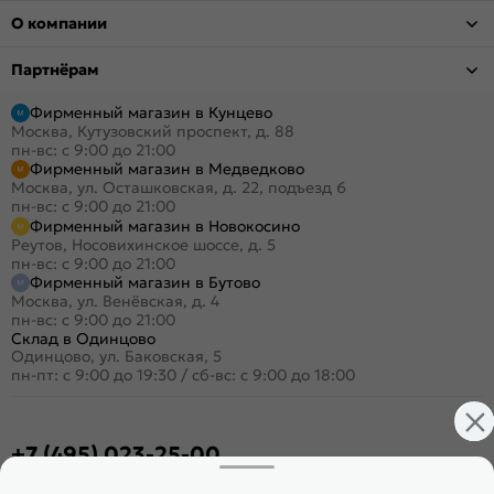
О компании
Партнёрам
Фирменный магазин в Кунцево
Москва, Кутузовский проспект, д. 88
пн-вс: с 9:00 до 21:00
Фирменный магазин в Медведково
Москва, ул. Осташковская, д. 22, подъезд 6
пн-вс: с 9:00 до 21:00
Фирменный магазин в Новокосино
Реутов, Носовихинское шоссе, д. 5
пн-вс: с 9:00 до 21:00
Фирменный магазин в Бутово
Москва, ул. Венёвская, д. 4
пн-вс: с 9:00 до 21:00
Склад в Одинцово
Одинцово, ул. Баковская, 5
пн-пт: с 9:00 до 19:30
/
сб-вс: с 9:00 до 18:00
+7 (495) 023-25-00
Заказать звонок