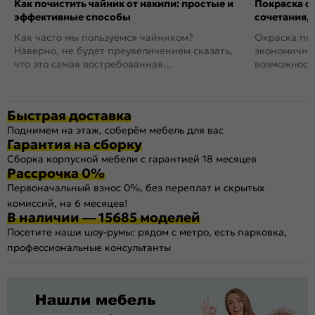
Как почистить чайник от накипи: простые и
Покраска ст
эффективные способы
сочетания,
Как часто мы пользуемся чайником?
Окраска пов
Наверно, не будет преувеличением сказать,
экономичный
что это самая востребованная...
возможность
Быстрая доставка
Поднимем на этаж, соберём мебель для вас
Гарантия на сборку
Сборка корпусной мебели с гарантией 18 месяцев
Рассрочка 0%
Первоначальный взнос 0%, без переплат и скрытых
комиссий, на 6 месяцев!
В наличии — 15685 моделей
Посетите наши шоу-румы: рядом с метро, есть парковка,
профессиональные консультанты