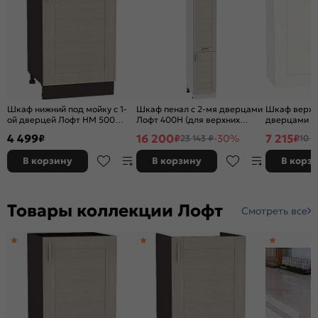
Шкаф нижний под мойку с 1-
Шкаф пенал с 2-мя дверцами
Шкаф верхн
ой дверцей Лофт НМ 500
Лофт 400Н (для верхних
дверцами Ло
Cappuccino Veralinga-Венге
шкафов высотой 920)
Oak-Белый
4 499
16 200
7 215
₽
₽
-30%
₽
23 143 ₽
10 3
Cappuccino Veralinga-Белый
В корзину
В корзину
В корз
Товары коллекции Лофт
Смотреть все