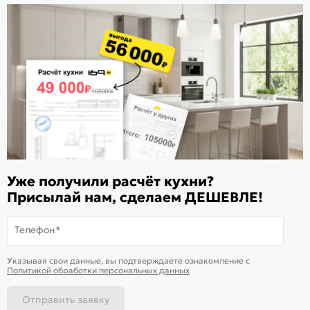
Стать дилером
Расскажите о нас
Поделиться
Оцените магазин
ИКС 1180
© 2015—2026 Интернет-магазин мебели Mebel169.ru
Уже получили расчёт кухни?
Присылай нам, сделаем ДЕШЕВЛЕ!
Пользовательское соглашение
Политика обработки персональных данных
Телефон*
Карта сайта
На информационном ресурсе
применяются
куки
и рекомендательные
Хорошо
Указывая свои данные, вы подтверждаете ознакомление c
технологии
Политикой обработки персональных данных
Отправить заявку