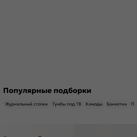
Популярные подборки
Журнальный столик
Тумбы под ТВ
Комоды
Банкетки
Пу