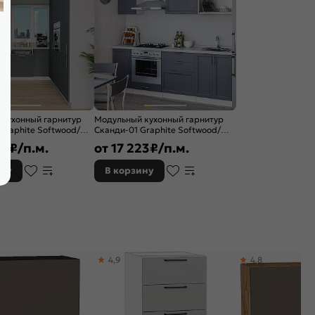
 кухонный гарнитур
Модульный кухонный гарнитур
Graphite Softwood/
Сканди-01 Graphite Softwood/
0/258 см
Белый 2140x2200x600
54
₽/п.м.
от
17 223
₽/п.м.
ину
В корзину
4,9
4,8