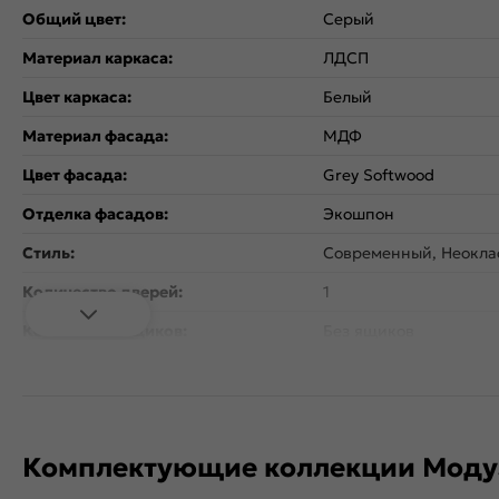
Общий цвет:
Серый
Материал каркаса:
ЛДСП
Цвет каркаса:
Белый
Материал фасада:
МДФ
Цвет фасада:
Grey Softwood
Отделка фасадов:
Экошпон
Стиль:
Современный, Неокла
Количество дверей:
1
Количество ящиков:
Без ящиков
Открывание дверцы:
Вертикальное
Коллекция:
Сканди
Тип поверхности:
Матовая
Комплектующие коллекции Моду
Расположение:
Прямые