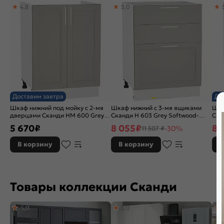
4,8
5,0
Назначение кухонного шкафа:
Под мойку, Для посуд
Доставим завтра
До
Шкаф нижний под мойку с 2-мя
Шкаф нижний с 3-мя ящиками
Шка
дверцами Сканди НМ 600 Grey
Сканди Н 603 Grey Softwood-
Ска
Softwood-Белый
Белый
Бел
5 670
₽
8 055
₽
8 
-30%
11 507 ₽
В корзину
В корзину
В
Товары коллекции Сканди
5,0
5,0