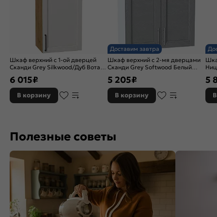
Доставим завтра
До
Шкаф верхний с 1-ой дверцей
Шкаф верхний с 2-мя дверцами
Шка
Сканди Grey Silkwood/Дуб Вотан
Сканди Grey Softwood Белый
Ниц
920*400*320
716*600*320
716
6 015
₽
5 205
₽
5 
В корзину
В корзину
В
Полезные советы