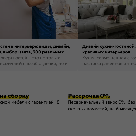
стен в интерьере: виды, дизайн,
Дизайн кухни-гостиной:
, выбор цвета, 300 реальных
красивых интерьеров
оверхностей – это не только
Кухня, совмещенная с го
номичный способ отделки, но и
распространенное инте
ть создать кре...
наши дни. В нем от...
на сборку
Рассрочка 0%
сной мебели с гарантией 18
Первоначальный взнос 0%, без
скрытых комиссий, на 6 месяце