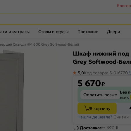
Блоге
ати и матрасы
Столы и стулья
Прихожие
Двери
дверцей Сканди НМ 600 Grey Softwood-Белый
Шкаф нижний под 
Grey Softwood-Бе
5,0
Код товара: S-016770
5 670
₽
Без 
Оплатить позже
всего
В корзину
Нашли дешевле?
Снизим 
Доставка:
от 690 ₽