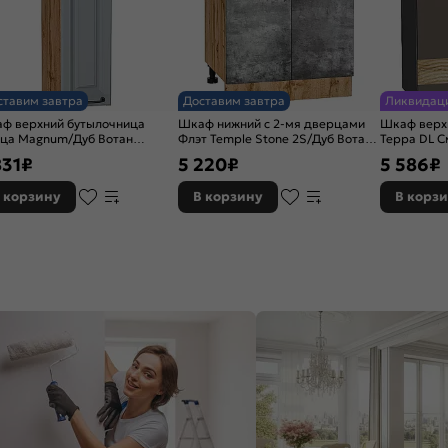
ставим завтра
Доставим завтра
Ликвидац
ф верхний бутылочница
Шкаф нижний с 2-мя дверцами
Шкаф верхн
ца Magnum/Дуб Вотан
Флэт Temple Stone 2S/Дуб Вотан
Терра DL С
*200*318
816*600*478
716*600*3
831
₽
5 220
₽
5 586
₽
 корзину
В корзину
В корз