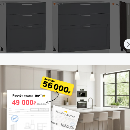
5,0
4,9
4,8
ы
ставим завтра
Доставим завтра
ф нижний с 3-мя ящиками
Шкаф нижний с 3-мя ящиками
Шкаф нижни
нди Н 603 Graphite Softwood-
Сканди Н 803 Graphite Softwood-
дверцей С
ый
Белый
Softwood-В
055
₽
10 185
₽
4 439
₽
-30%
-30%
11 507 ₽
14 550 ₽
 корзину
В корзину
В корз
5,0
4,9
4,5