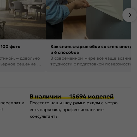
 100 фото
Как снять старые обои со стен: инстру
и 6 способов
стиной, – довольно
В современном мире все чаще возника
рьерное решение в
трудности с подготовкой поверхности д
поклейки обоев. И многие за...
В наличии — 15694 моделей
 переплат и
Посетите наши шоу-румы: рядом с метро,
в!
есть парковка, профессиональные
консультанты