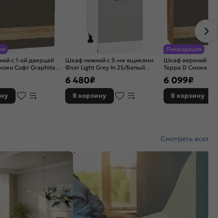
ия
Ликвидация
ий с 1-ой дверцей
Шкаф нижний с 3-мя ящиками
Шкаф верхний с 2
моки Софт Graphite
Флэт Light Grey In 2S/Белый
Терра D Смоки Со
18
816*400*478
716*800*318
6 480
₽
6 099
₽
ину
В корзину
В корзину
Смотреть все