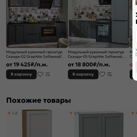
Модульный кухонный гарнитур
Модульный кухонный гарнитур
Мод
Сканди-02 Graphite Softwood/
Сканди-05 Graphite Softwood,
Ска
Белый 2140x2200x600
White Softwood/Белый
Sof
от
19 425
₽/п.м.
от
18 800
₽/п.м.
от
2140x1200x600
234
В корзину
В корзину
В
Похожие товары
4,8
4,9