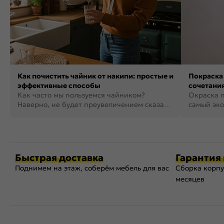
Как почистить чайник от накипи: простые и
Покраска 
эффективные способы
сочетания
Как часто мы пользуемся чайником?
фото
Окраска п
Наверно, не будет преувеличением сказать,
самый эко
что это самая востребованная...
возможнос
Быстрая доставка
Гарантия 
Поднимем на этаж, соберём мебель для вас
Сборка корпу
месяцев