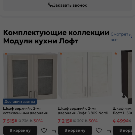
Заказать звонок
Комплектующие коллекции
Смотреть
Модули кухни Лофт
все
Доставим завтра
Шкаф верхний с 2-мя
Шкаф верхний с 2-мя
Шкаф нижний
остекленными дверцами
дверцами Лофт В 809 Nordic
Лофт Н 500 
Лофт В 800 Cappuccino
Oak-Белый
Veralinga-В
7 515
7 215
4 499
₽
-30%
₽
-30%
₽
10 736 ₽
10 307 ₽
6 4
Veralinga-Белый
В корзину
В корзину
В корз