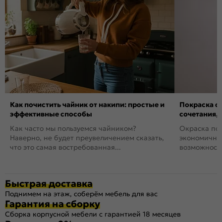
Как почистить чайник от накипи: простые и
Покраска ст
эффективные способы
сочетания,
Как часто мы пользуемся чайником?
Окраска пов
Наверно, не будет преувеличением сказать,
экономичный
что это самая востребованная...
возможность
Быстрая доставка
Поднимем на этаж, соберём мебель для вас
Гарантия на сборку
Сборка корпусной мебели с гарантией 18 месяцев