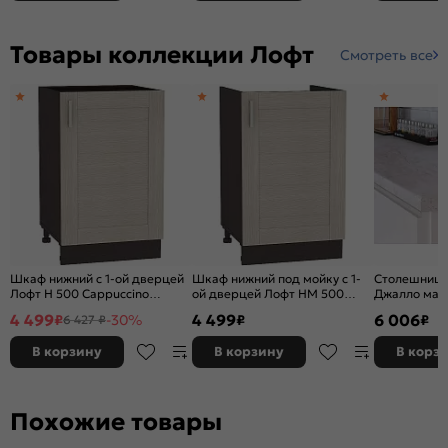
Товары коллекции Лофт
Смотреть все
Шкаф нижний с 1-ой дверцей
Шкаф нижний под мойку с 1-
Столешница
Лофт Н 500 Cappuccino
ой дверцей Лофт НМ 500
Джалло мат
Veralinga-Венге
Cappuccino Veralinga-Венге
4 499
4 499
6 006
₽
-30%
₽
₽
6 427 ₽
В корзину
В корзину
В корз
Похожие товары