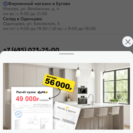
Фирменный магазин в Бутово
Москва, ул. Венёвская, д. 4
пн-вс: с 9:00 до 21:00
Склад в Одинцово
Одинцово, ул. Баковская, 5
пн-пт: с 9:00 до 19:30
/
сб-вс: с 9:00 до 18:00
+7 (495) 023-25-00
Заказать звонок
Стать дилером
Расскажите о нас
Поделиться
Оцените магазин
ИКС 1180
© 2015—2026 Интернет-магазин мебели Mebel169.ru