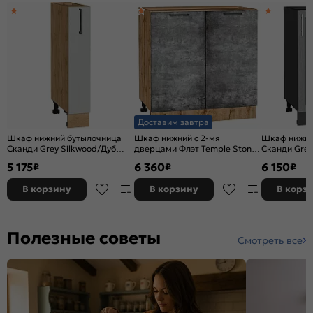
Доставим завтра
Шкаф нижний бутылочница
Шкаф нижний с 2-мя
Шкаф нижний
Сканди Grey Silkwood/Дуб
дверцами Флэт Temple Stone
Сканди Grey
Вотан 816*150*480
2S/Дуб Вотан 816*800*478
Graphite 81
5 175
6 360
6 150
₽
₽
₽
В корзину
В корзину
В корз
Полезные советы
Смотреть все