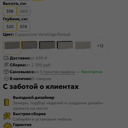
Высота, см:
358
460
Глубина, см:
320
576
Цвет:
Cappuccino Veralinga/Белый
+12
Доставка:
от 690 ₽
Сборка:
от 2 200 руб
Самовывоз:
из
5 пунктах выдачи
—
бесплатно
В наличии:
5 товаров
С заботой о клиентах
Выездной дизайнер
Замеры, подбор моделей и создание дизайн-
проекта на месте
Быстрая сборка
Соберём и установим мебель
Гарантия