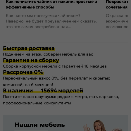
Как почистить чайник от накипи: простые и
Покраска ст
эффективные способы
сочетания,
Как часто мы пользуемся чайником?
Окраска пов
Наверно, не будет преувеличением сказать,
экономичный
что это самая востребованная...
возможность
Быстрая доставка
Поднимем на этаж, соберём мебель для вас
Гарантия на сборку
Сборка корпусной мебели с гарантией 18 месяцев
Рассрочка 0%
Первоначальный взнос 0%, без переплат и скрытых
комиссий, на 6 месяцев!
В наличии — 15694 моделей
Посетите наши шоу-румы: рядом с метро, есть парковка,
профессиональные консультанты