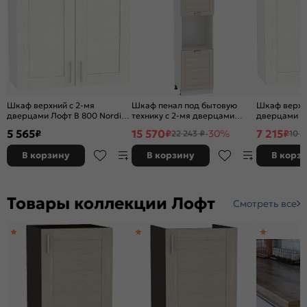
Шкаф верхний с 2-мя
Шкаф пенал под бытовую
Шкаф верхн
дверцами Лофт В 800 Nordic
технику с 2-мя дверцами
дверцами Ло
Oak-Белый
Лофт 600Н (для верхних
Oak-Белый
5 565
15 570
7 215
₽
₽
-30%
₽
22 243 ₽
10 3
шкафов высотой 920)
Cappuccino Veralinga-Белый
В корзину
В корзину
В корз
Товары коллекции Лофт
Смотреть все