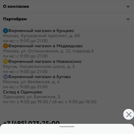
О компании
Партнёрам
Фирменный магазин в Кунцево
Москва, Кутузовский проспект, д. 88
пн-вс: с 9:00 до 21:00
Фирменный магазин в Медведково
Москва, ул. Осташковская, д. 22, подъезд 6
пн-вс: с 9:00 до 21:00
Фирменный магазин в Новокосино
Реутов, Носовихинское шоссе, д. 5
пн-вс: с 9:00 до 21:00
Фирменный магазин в Бутово
Москва, ул. Венёвская, д. 4
пн-вс: с 9:00 до 21:00
Склад в Одинцово
Одинцово, ул. Баковская, 5
пн-пт: с 9:00 до 19:30
/
сб-вс: с 9:00 до 18:00
+7 (495) 023-25-00
Заказать звонок