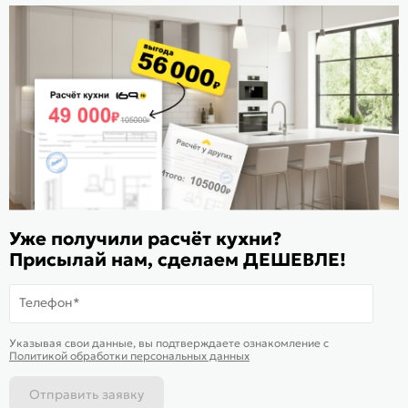
Стать дилером
Расскажите о нас
Поделиться
Оцените магазин
ИКС 1180
© 2015—2026 Интернет-магазин мебели Mebel169.ru
Уже получили расчёт кухни?
Присылай нам, сделаем ДЕШЕВЛЕ!
Пользовательское соглашение
Политика обработки персональных данных
Телефон*
Карта сайта
На информационном ресурсе
применяются
куки
и рекомендательные
Хорошо
Указывая свои данные, вы подтверждаете ознакомление c
технологии
Политикой обработки персональных данных
Отправить заявку