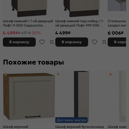
Шкаф нижний с 1-ой дверцей
Шкаф нижний под мойку с 1-
Столешница
Лофт Н 500 Cappuccino
ой дверцей Лофт НМ 500
сандал мат
Veralinga-Венге
Cappuccino Veralinga-Венге
4 499
4 499
6 006
₽
-30%
₽
₽
6 427 ₽
В корзину
В корзину
В корз
Похожие товары
Доставим завтра
Шкаф верхний
Шкаф верхний бутылочница
Шкаф нижни