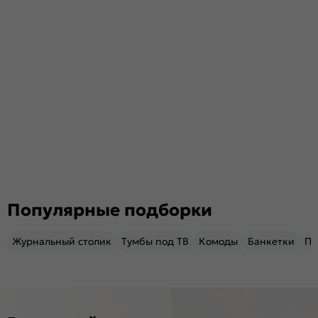
Популярные подборки
Журнальный столик
Тумбы под ТВ
Комоды
Банкетки
Пу