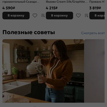
горизонтальный Сканди
Фьюжн Cream Silk/Graphite
Прованс НТ 
Cream Silkwood/Дуб Вотан
920*200*320
Белый
4 590
4 215
3 819
₽
₽
₽
458*500*320
В корзину
В корзину
В корз
Полезные советы
Смотреть все