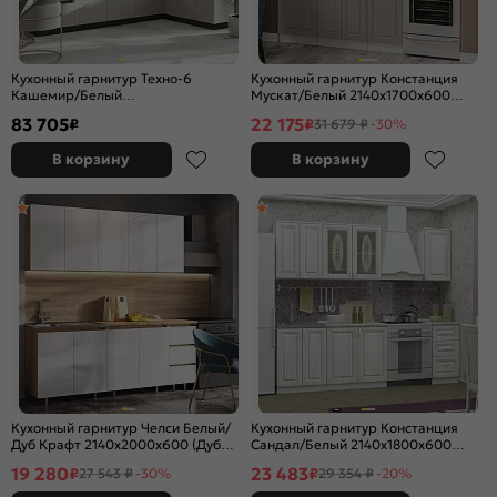
Кухонный гарнитур Техно-6
Кухонный гарнитур Констанция
Кашемир/Белый
Мускат/Белый 2140x1700x600
2580x3000/1800x600 (Кастилло
(Антарес)
83 705
22 175
₽
₽
31 679 ₽
-30%
темный)
В корзину
В корзину
Кухонный гарнитур Челси Белый/
Кухонный гарнитур Констанция
Дуб Крафт 2140x2000x600 (Дуб
Сандал/Белый 2140x1800x600
вотан)
(Антарес)
19 280
23 483
₽
₽
27 543 ₽
-30%
29 354 ₽
-20%