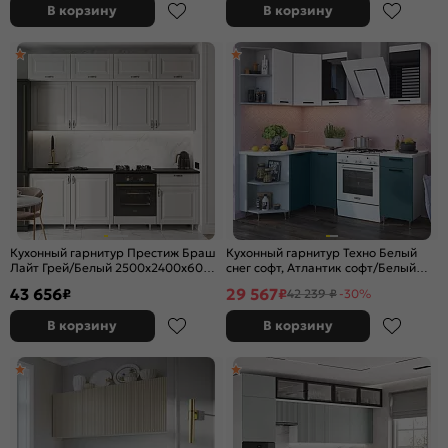
В корзину
В корзину
Кухонный гарнитур Престиж Браш
Кухонный гарнитур Техно Белый
Лайт Грей/Белый 2500x2400x600
снег софт, Атлантик софт/Белый
(Кастилло темный)
2170x1400/1300x600 (Антарес)
43 656
29 567
₽
₽
42 239 ₽
-30%
В корзину
В корзину