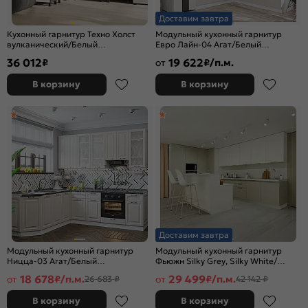
Доставим завтра
Кухонный гарнитур Техно Холст
Модульный кухонный гарнитур
вулканический/Белый
Евро Лайн-04 Агат/Белый
2164x2000/1400x600 (Кастилло
2500x2400/1890x600
36 012
19 622
₽
от
₽/п.м.
темный)
В корзину
В корзину
Доставим завтра
Модульный кухонный гарнитур
Модульный кухонный гарнитур
Ницца-03 Агат/Белый
Фьюжн Silky Grey, Silky White/
2340x1890/2400x600
Белый 2330x4400/2400x600
18 678
29 499
от
₽/п.м.
от
₽/п.м.
26 683 ₽
42 142 ₽
В корзину
В корзину