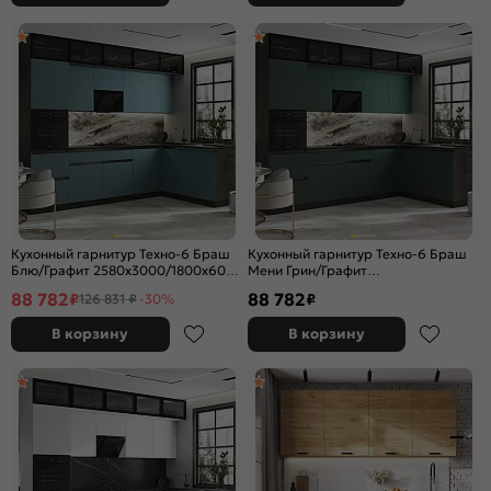
Кухонный гарнитур Техно-6 Браш
Кухонный гарнитур Техно-6 Браш
Блю/Графит 2580x3000/1800x600
Мени Грин/Графит
(Кастилло темный)
2580x3000/1800x600 (Кастилло
88 782
88 782
₽
₽
126 831 ₽
-30%
темный)
В корзину
В корзину