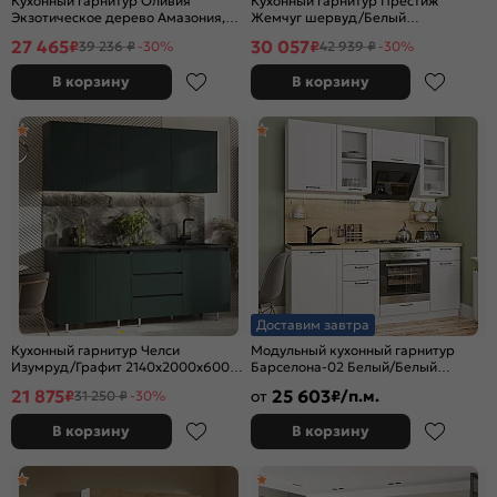
Кухонный гарнитур Оливия
Кухонный гарнитур Престиж
Экзотическое дерево Амазония,
Жемчуг шервуд/Белый
Графит Софт NEW/Белый
2400x2000x600 (Антарес)
27 465
30 057
₽
₽
39 236 ₽
-30%
42 939 ₽
-30%
2000x2000x600 (Кастилло темный)
В корзину
В корзину
Доставим завтра
Кухонный гарнитур Челси
Модульный кухонный гарнитур
Изумруд/Графит 2140x2000x600
Барселона-02 Белый/Белый
(Кастилло)
2140x1900x600
21 875
25 603
₽
от
₽/п.м.
31 250 ₽
-30%
В корзину
В корзину