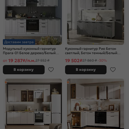
Доставим завтра
Модульный кухонный гарнитур
Кухонный гарнитур Рио Бетон
Прага-01 Белое дерево/Белый
светлый, Бетон темный/Белый
2140x2600x600
2140x1800x600 (Антарес)
19 287
19 502
от
₽/п.м.
₽
27 552 ₽
27 860 ₽
-30%
В корзину
В корзину