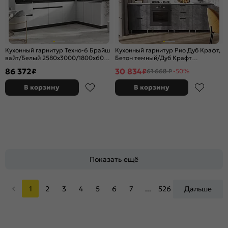
Кухонный гарнитур Техно-6 Брайш
Кухонный гарнитур Рио Дуб Крафт,
вайт/Белый 2580x3000/1800x600
Бетон темный/Дуб Крафт
(Кастилло темный)
2340x2400x600 (Антарес)
86 372
30 834
₽
₽
61 668 ₽
-50%
В корзину
В корзину
Показать ещё
1
2
3
4
5
6
7
...
526
Дальше