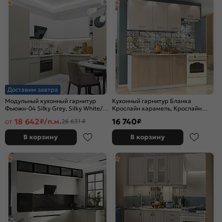
Доставим завтра
Модульный кухонный гарнитур
Кухонный гарнитур Бланка
Фьюжн-04 Silky Grey, Silky White/
Крослайн карамель, Крослайн
Белый 2140x2500/1800x600
Латте/Белый 2155x2000x600
18 642
16 740
от
₽/п.м.
₽
26 631 ₽
В корзину
В корзину