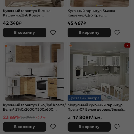
Кухонный гарнитур Бьянка
Кухонный гарнитур Бьянка
Кашемир/Дуб Крафт
Кашемир/Дуб Крафт
2500x2600x600 (Дуб вотан)
2164x2200/1200x600 (Дуб вотан)
42 348
45 467
₽
₽
В корзину
В корзину
Доставим завтра
Кухонный гарнитур Рио Дуб Крафт/
Модульный кухонный гарнитур
Белый 2140x2000/1300x600
Прага-07 Белое дерево/Белый
(Антарес)
2132x3300/1490x600
23 691
17 809
₽
от
₽/п.м.
33 844 ₽
-30%
В корзину
В корзину