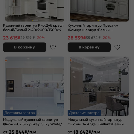
Кухонный гарнитур Рио Дуб крафт
Кухонный гарнитур Престиж
белый/Белый 2140x2000/1300x600
Жемчуг шервуд/Белый
(Антарес)
2140x2000x600 (Антарес)
23 615
28 539
₽
₽
29 519 ₽
-20%
35 674 ₽
-20%
В корзину
В корзину
Доставим завтра
Доставим завтра
Модульный кухонный гарнитур
Модульный кухонный гарнитур
Фьюжн-02 Silky Grey, Silky White/
Фьюжн-04 Angel, Gallant/Белый
Белый 2140x4400x600
2140x2500/1800x600
25 844
18 642
от
₽/п.м.
от
₽/п.м.