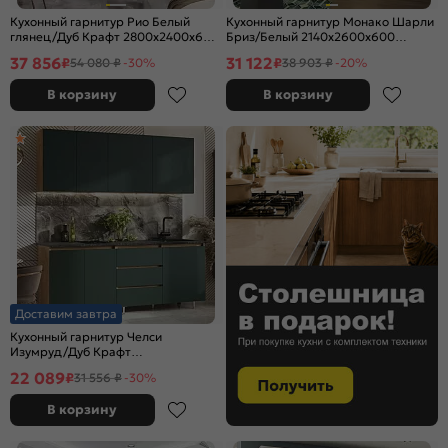
Кухонный гарнитур Рио Белый
Кухонный гарнитур Монако Шарли
глянец/Дуб Крафт 2800x2400x600
Бриз/Белый 2140x2600x600
(Дуб вотан)
(Антарес)
37 856
31 122
₽
₽
54 080 ₽
-30%
38 903 ₽
-20%
В корзину
В корзину
Доставим завтра
Кухонный гарнитур Челси
Изумруд/Дуб Крафт
2140x2000x600 (Кастилло)
22 089
₽
31 556 ₽
-30%
В корзину