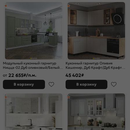
Модульный кухонный гарнитур
Кухонный гарнитур Оливия
Ницца-02 Дуб оливковый/Белый
Кашемир, Дуб Крафт/Дуб Крафт
2140x3300x600
2164x2400/1400x600 (Дуб вотан)
22 655
45 402
от
₽/п.м.
₽
В корзину
В корзину