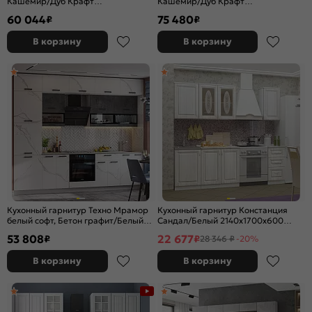
Кашемир/Дуб Крафт
Кашемир/Дуб Крафт
2500x3000x600 (Дуб вотан)
2523x2600/1600x600 (Дуб вотан)
60 044
75 480
₽
₽
В корзину
В корзину
Кухонный гарнитур Техно Мрамор
Кухонный гарнитур Констанция
белый софт, Бетон графит/Белый
Сандал/Белый 2140x1700x600
2500x3000x600 (Антарес)
(Антарес)
53 808
22 677
₽
₽
28 346 ₽
-20%
В корзину
В корзину