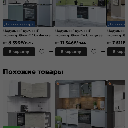
Доставим завтра
Доставим з
Модульный кухонный
Модульный кухонный
Модульный 
гарнитур Флэт-03 Cashmere In
гарнитур Флэт-04 Grey-green
гарнитур Фл
2S, Grey-green In 2S/Graphite/
In 2S, White In 2S/Белый
2S/Белый 2
8 593
11 546
7 511
от
₽/п.м.
от
₽/п.м.
от
₽/
Белый 2140x800x478
2340x1000/2500x600
В корзину
В корзину
В корз
Похожие товары