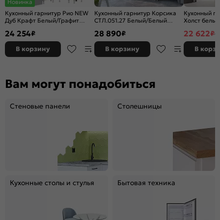
Новинка
Кухонный гарнитур Рио NEW
Кухонный гарнитур Корсика
Кухонный га
Дуб Крафт Белый/Графит
СТЛ.051.27 Белый/Белый
Холст белы
2238x1200/1200x600
2170x1800x600
2150x2100x6
24 254
28 890
22 622
₽
₽
₽
4
В корзину
В корзину
В корз
Вам могут понадобиться
Стеновые панели
Столешницы
Кухонные столы и стулья
Бытовая техника