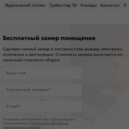
Журнальный столик
Тумбы под ТВ
Комоды
Банкетки
Пу
Бесплатный замер помещения
Сделаем точный замер и составим план вывода электрики,
отопления и вентиляции. Стоимость замера вычитается из
конечной стоимости сборки
Ваше имя
Контактный телефон*
E-mail*
Указывая свои данные, вы подтверждаете
ознакомление c
Политикой обработки
персональных данных