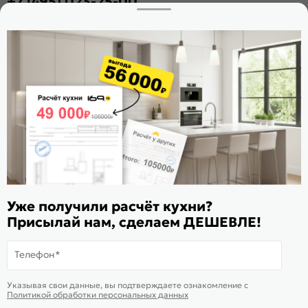
+7 (495) 023-25-00
Заказать звонок
Стать дилером
Расскажите о нас
Поделиться
Оцените магазин
ИКС 1180
© 2015—2026 Интернет-магазин мебели Mebel169.ru
Уже получили расчёт кухни?
Присылай нам, сделаем ДЕШЕВЛЕ!
Пользовательское соглашение
Политика обработки персональных данных
Телефон*
Карта сайта
На информационном ресурсе
применяются
куки
и рекомендательные
Хорошо
Указывая свои данные, вы подтверждаете ознакомление c
технологии
Политикой обработки персональных данных