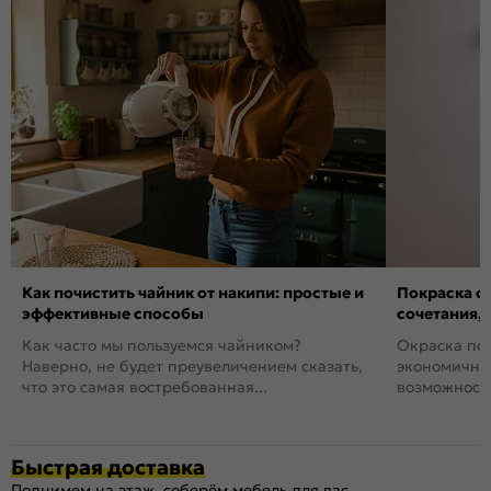
Как почистить чайник от накипи: простые и
Покраска ст
эффективные способы
сочетания,
Как часто мы пользуемся чайником?
Окраска пов
Наверно, не будет преувеличением сказать,
экономичный
что это самая востребованная...
возможность
Быстрая доставка
Поднимем на этаж, соберём мебель для вас