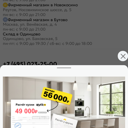
Фирменный магазин в Новокосино
Реутов, Носовихинское шоссе, д. 5
пн-вс: с 9:00 до 21:00
Фирменный магазин в Бутово
Москва, ул. Венёвская, д. 4
пн-вс: с 9:00 до 21:00
Склад в Одинцово
Одинцово, ул. Баковская, 5
пн-пт: с 9:00 до 19:30
/
сб-вс: с 9:00 до 18:00
+7 (495) 023-25-00
Заказать звонок
Стать дилером
Расскажите о нас
Поделиться
Оцените магазин