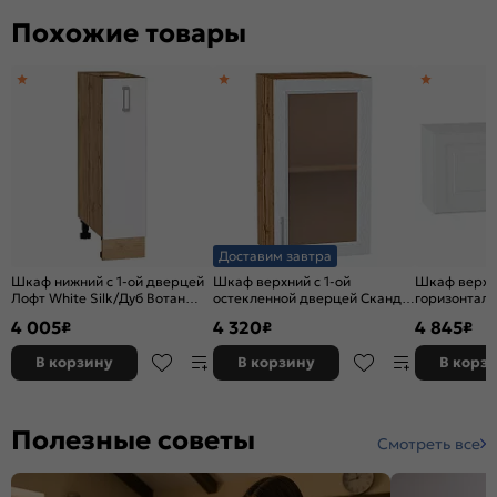
Похожие товары
Доставим завтра
Шкаф нижний с 1-ой дверцей
Шкаф верхний с 1-ой
Шкаф верхн
Лофт White Silk/Дуб Вотан
остекленной дверцей Сканди
горизонтал
816*200*480
White Softwood Дуб Вотан
Белый/Белы
4 005
4 320
4 845
₽
₽
₽
716*400*320
В корзину
В корзину
В корз
Полезные советы
Смотреть все