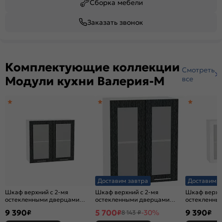
Сборка мебели
Заказать звонок
Комплектующие коллекции
Смотреть
Модули кухни Валерия-М
все
Доставим завтра
Доставим з
Шкаф верхний с 2-мя
Шкаф верхний с 2-мя
Шкаф верхн
остекленными дверцами
остекленными дверцами
остекленны
Валерия-М В 809 Черный
Валерия-М В 600 Черный
Валерия-М 
9 390
5 700
9 390
₽
₽
-30%
₽
8 143 ₽
металлик дождь-Белый
металлик дождь-Белый
металлик-Б