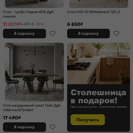
Стол - тумба Глория 606 Дуб
Стол LH3-10 Whiteboard 120_3
сонома
11 021
6 650
₽
₽
14 695 ₽
-25%
В корзину
В корзину
Стол раздвижной Leset Тайп Дуб
табачный/Графит
17 490
₽
В корзину