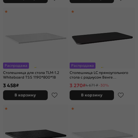
Распродажа
Распродажа
Столешница для стола TLM-1.2
Столешница LС прямоугольного
Whiteboard TSS 1190*800*18
стола с радиусом Венге
1200*800*22 (R90)
3 458
3 270
₽
₽
4 671 ₽
-30%
В корзину
В корзину