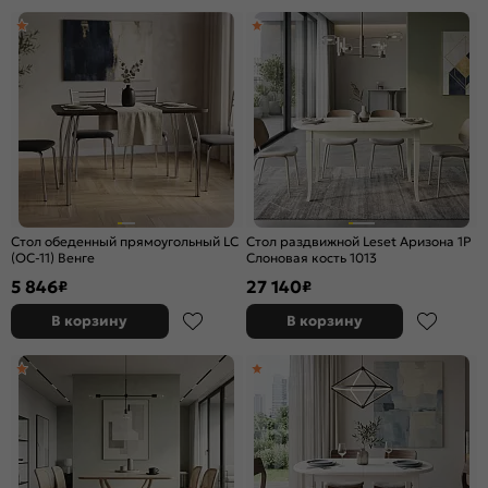
Стол обеденный прямоугольный LС
Стол раздвижной Leset Аризона 1Р
(ОС-11) Венге
Слоновая кость 1013
5 846
27 140
₽
₽
В корзину
В корзину