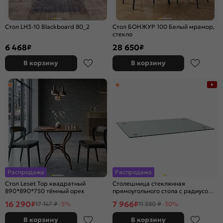
Стол LH3-10 Blackboard 80_2
Стол БОНЖУР 100 Белый мрамор,
стекло
6 468
28 650
₽
₽
В корзину
В корзину
Распродажа
Распродажа
Стол Leset Тор квадратный
Столешница стеклянная
890*890*750 тёмный орех
прямоугольного стола с радиусом
(R7) Assen Прозрачное
16 290
7 966
₽
₽
17 147 ₽
-5%
11 380 ₽
-30%
1200*800*10 (с 4 фланцами OС-1)
В корзину
В корзину