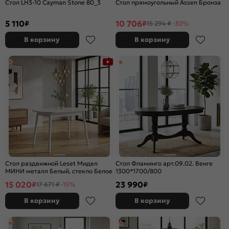
Стол LH3-10 Cayman Stone 80_3
Стол прямоугольный Assen Бронза
5 110
10 706
₽
₽
15 294 ₽
-30%
В корзину
В корзину
Стол раздвижной Leset Мидел
Стол Фламинго арт.09.02. Венге
МИНИ металл Белый, стекло Белое
1300*1700/800
15 020
23 990
₽
₽
17 671 ₽
-15%
В корзину
В корзину