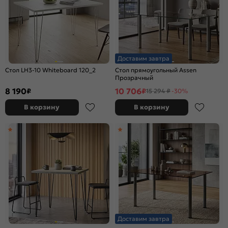
Доставим завтра
Стол LH3-10 Whiteboard 120_2
Стол прямоугольный Assen
Прозрачный
8 190
10 706
₽
₽
15 294 ₽
-30%
В корзину
В корзину
Доставим завтра