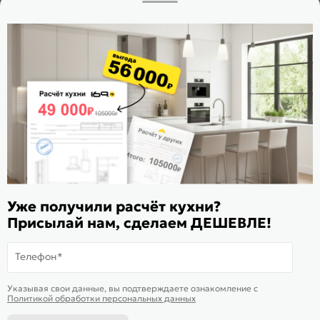
+7 (495) 023-25-00
Заказать звонок
Стать дилером
Расскажите о нас
Поделиться
Оцените магазин
Уже получили расчёт кухни?
ИКС 1180
Присылай нам, сделаем ДЕШЕВЛЕ!
© 2015—2026 Интернет-магазин мебели Mebel169.ru
Телефон*
Пользовательское соглашение
На информационном ресурсе
применяются
куки
и рекомендательные
Хорошо
Указывая свои данные, вы подтверждаете ознакомление c
Политика обработки персональных данных
технологии
Политикой обработки персональных данных
Карта сайта