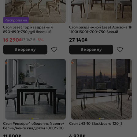
Распродажа
Стол Leset Тор квадратный
Стол раздвижной Leset Аризона 1Р
890*890*750 дуб беленый
1100(1500)*700*750 Белый
16 290
27 140
₽
₽
17 147 ₽
-5%
В корзину
В корзину
Стол Ривьера-1 обеденный венге/
Стол LH3-10 Blackboard 120_3
белый/венге квадраты 1000*700
11 800
4 928
₽
₽