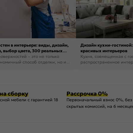
стен в интерьере: виды, дизайн,
Дизайн кухни-гостиной:
, выбор цвета, 300 реальных
красивых интерьеров
оверхностей – это не только
Кухня, совмещенная с го
номичный способ отделки, но и
распространенное инте
ть создать кре...
наши дни. В нем от...
на сборку
Рассрочка 0%
сной мебели с гарантией 18
Первоначальный взнос 0%, без
скрытых комиссий, на 6 месяце