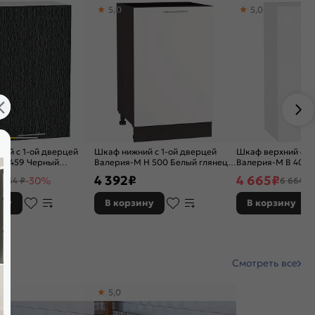
5,0
5,0
ий с 1-ой дверцей
Шкаф нижний с 1-ой дверцей
Шкаф верхний с 1
 В 459 Черный
Валерия-М Н 500 Белый глянец-
Валерия-М В 409 
дождь-Белый
Венге
металлик-Белый
4 392
₽
4 665
₽
-30%
 264 ₽
6 664 ₽
ину
В корзину
В корзину
Смотреть все
5,0