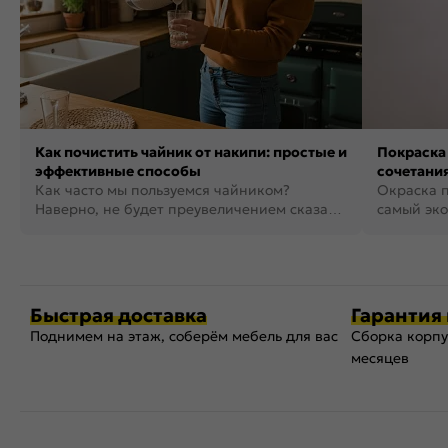
Как почистить чайник от накипи: простые и
Покраска 
эффективные способы
сочетания
Как часто мы пользуемся чайником?
фото
Окраска п
Наверно, не будет преувеличением сказать,
самый эко
что это самая востребованная...
возможнос
Быстрая доставка
Гарантия 
Поднимем на этаж, соберём мебель для вас
Сборка корпу
месяцев