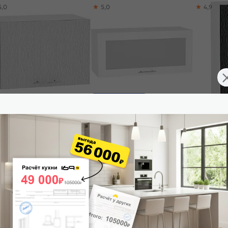
5,0
5,0
4,9
Доставим завтра
ф верхний горизонтальный
Шкаф верхний горизонтальный
Шкаф верхн
ерия-М ВГ 500 Серый
остекленный Валерия-М ВГ 800
Валерия-М
аллик дождь светлый-Белый
Белый металлик-Белый
металлик 
730
₽
4 665
₽
5 085
₽
-30%
3 900 ₽
7
 корзину
В корзину
В корз
4,6
4,9
5,0