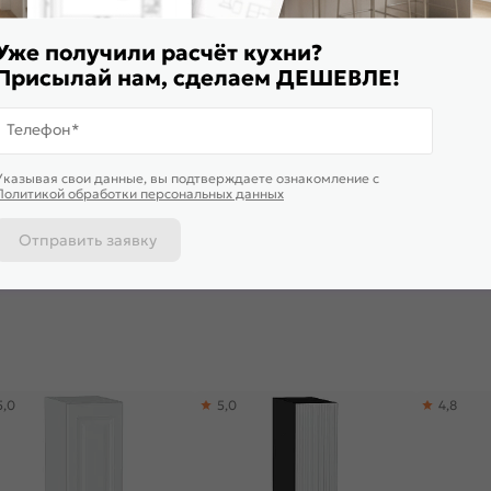
Уже получили расчёт кухни?
Присылай нам, сделаем ДЕШЕВЛЕ!
Телефон*
Указывая свои данные, вы подтверждаете ознакомление c
ульный кухонный гарнитур
Столешница прямая/3/Дуб
Столешниц
Политикой обработки персональных данных
ерия-М-03 Белый
Бунратти матовая 3050*600*27
марквина 
нец/Graphite 2140x2400x600
3050*600*
22 874
₽/п.м.
6 006
₽
6 006
₽
Отправить заявку
 корзину
В корзину
В корз
5,0
5,0
4,8