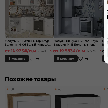
Модульный кухонный гарнитур
Модульный кухонный гарнитур
Мод
Валерия-М-06 Белый глянец/
Валерия-М-13 Белый глянец/
Вал
Белый 2140x1290/2000x600
Белый 2336x400x600
гля
от
14 925
₽/п.м.
от
19 583
₽/п.м.
от
-30%
-30%
21 321 ₽
27 975 ₽
В корзину
В корзину
В
Похожие товары
5,0
4,9