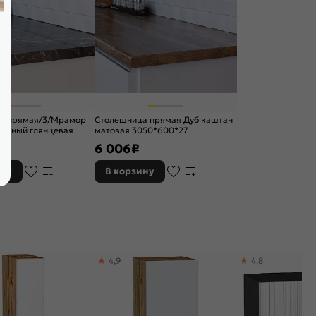
а прямая/3/Мрамор
Столешница прямая Дуб каштан
черный глянцевая
матовая 3050*600*27
27
6 006
₽
ину
В корзину
4,9
4,8