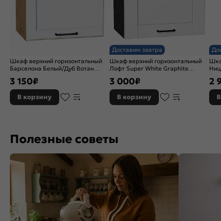
Доставим завтра
До
Шкаф верхний горизонтальный
Шкаф верхний горизонтальный
Шка
Барселона Белый/Дуб Вотан
Лофт Super White Graphite
Ниц
358*450*324
358*500*320
3 150
₽
3 000
₽
2 
В корзину
В корзину
В
Полезные советы