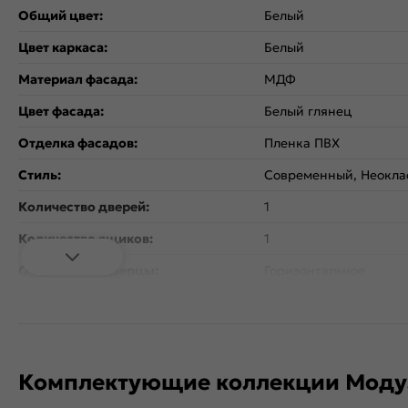
Общий цвет:
Белый
Цвет каркаса:
Белый
Материал фасада:
МДФ
Цвет фасада:
Белый глянец
Отделка фасадов:
Пленка ПВХ
Стиль:
Современный, Неокла
Количество дверей:
1
Количество ящиков:
1
Открывание дверцы:
Горизонтальное
Коллекция:
Валерия-М
Тип поверхности:
Глянцевая
Расположение:
Прямые
Комплектующие коллекции Моду