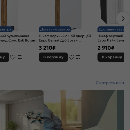
завтра
Доставим завтра
Доставим завтра
ний бутылочница
Шкаф верхний с 1-ой дверцей
Шкаф верхний гор
ленд Силк Дуб Вотан
Евро Белый Дуб Вотан
Евро Лайн Белый/
8
716*300*318
358*450*318
3 210
₽
2 910
₽
ину
В корзину
В корзину
Смотреть все