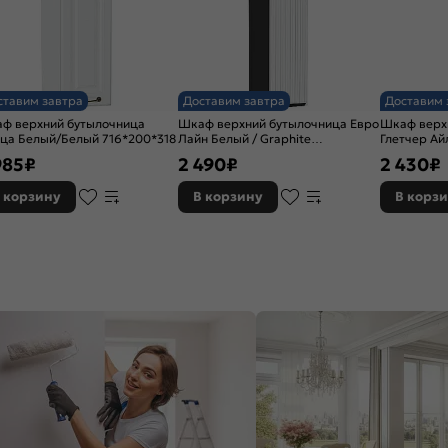
ставим завтра
Доставим завтра
Доставим 
ф верхний бутылочница
Шкаф верхний бутылочница Евро
Шкаф верх
ца Белый/Белый 716*200*318
Лайн Белый / Graphite
Глетчер Ай
716*150*318
716*150*31
985
₽
2 490
₽
2 430
₽
 корзину
В корзину
В корз