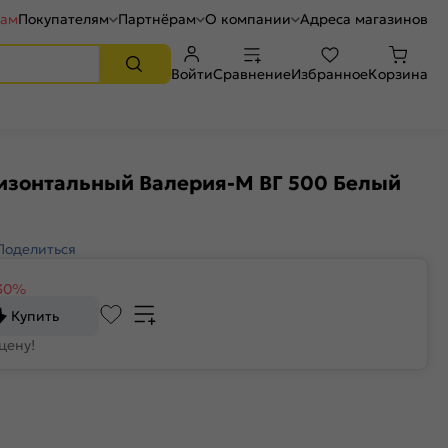
рам
Покупателям
Партнёрам
О компании
Адреса магазинов
Войти
Сравнение
Избранное
Корзина
изонтальный Валерия-М ВГ 500 Белый
Поделиться
30%
Купить
цену!