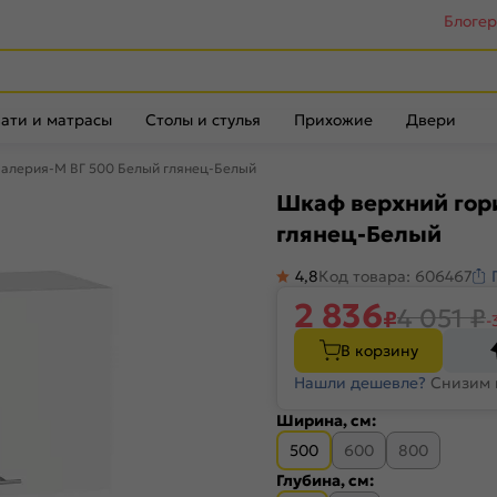
Блоге
ати и матрасы
Столы и стулья
Прихожие
Двери
Валерия-М ВГ 500 Белый глянец-Белый
Шкаф верхний гор
глянец-Белый
4,8
Код товара: 606467
2 836
4 051
₽
₽
-
В корзину
Нашли дешевле?
Снизим 
Ширина, см:
500
600
800
Глубина, см: