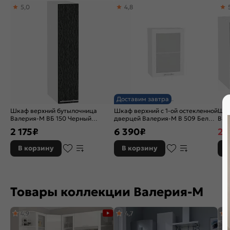
5,0
4,8
Доставим завтра
Шкаф верхний бутылочница
Шкаф верхний с 1-ой остекленной
Шка
Валерия-М ВБ 150 Черный
дверцей Валерия-М В 509 Белый
Вал
металлик дождь-Белый
металлик-Белый
мет
2 175
₽
6 390
₽
2 
В корзину
В корзину
В
Товары коллекции Валерия-М
4,9
4,7