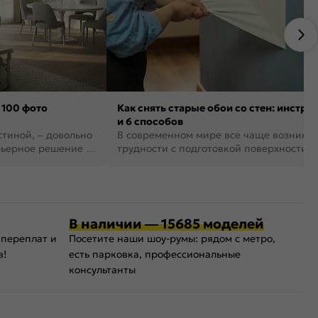
 100 фото
Как снять старые обои со стен: инстру
и 6 способов
стиной, – довольно
В современном мире все чаще возника
рьерное решение в
трудности с подготовкой поверхности д
поклейки обоев. И многие за...
В наличии — 15685 моделей
 переплат и
Посетите наши шоу-румы: рядом с метро,
в!
есть парковка, профессиональные
консультанты