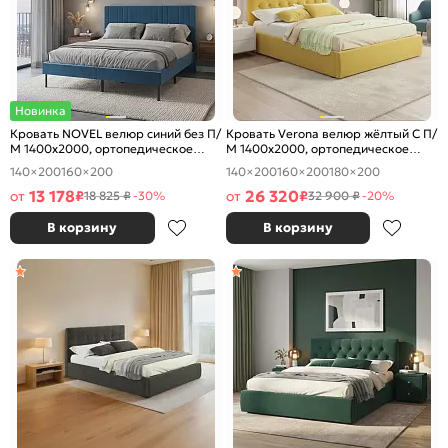
Новинка
Кровать NOVEL велюр синий без П/
Кровать Verona велюр жёлтый С П/
М 1400x2000, ортопедическое
М 1400x2000, ортопедическое
основание, изголовье мягкое
основание, изголовье мягкое
140×200
160×200
140×200
160×200
180×200
13 178
26 320
от
₽
от
₽
18 825 ₽
-30%
32 900 ₽
-20%
В корзину
В корзину