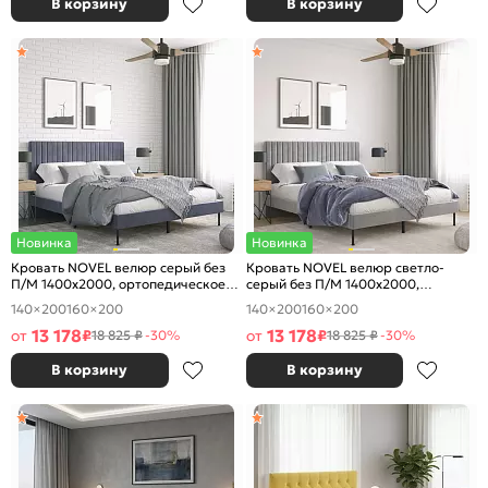
В корзину
В корзину
Новинка
Новинка
Кровать NOVEL велюр серый без
Кровать NOVEL велюр светло-
П/М 1400x2000, ортопедическое
серый без П/М 1400x2000,
основание, изголовье мягкое
ортопедическое основание,
140×200
160×200
140×200
160×200
изголовье мягкое
13 178
13 178
от
₽
от
₽
18 825 ₽
-30%
18 825 ₽
-30%
В корзину
В корзину