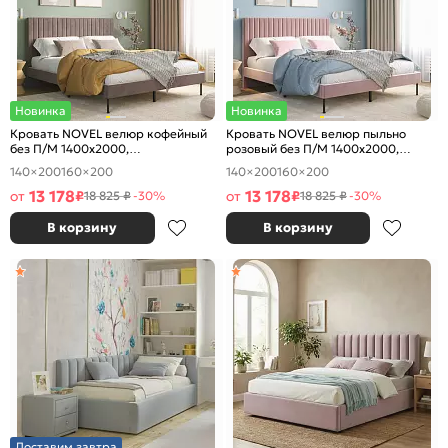
Новинка
Новинка
Кровать NOVEL велюр кофейный
Кровать NOVEL велюр пыльно
без П/М 1400x2000,
розовый без П/М 1400x2000,
ортопедическое основание,
ортопедическое основание,
140×200
160×200
140×200
160×200
изголовье мягкое
изголовье мягкое
13 178
13 178
от
₽
от
₽
18 825 ₽
-30%
18 825 ₽
-30%
В корзину
В корзину
Доставим завтра