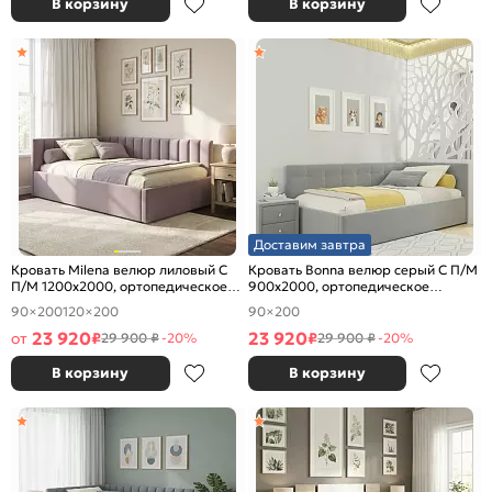
В корзину
В корзину
Доставим завтра
Кровать Milena велюр лиловый С
Кровать Bonna велюр серый С П/М
П/М 1200x2000, ортопедическое
900x2000, ортопедическое
основание, изголовье мягкое
основание, изголовье мягкое
90×200
120×200
90×200
23 920
23 920
от
₽
₽
29 900 ₽
-20%
29 900 ₽
-20%
В корзину
В корзину