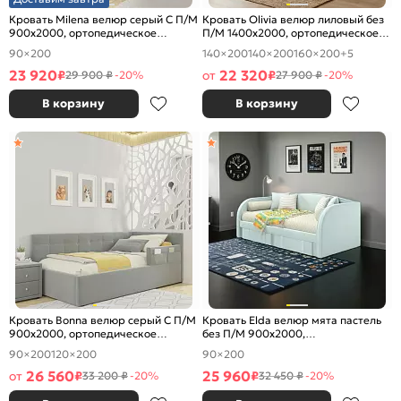
Кровать Milena велюр серый С П/М
Кровать Olivia велюр лиловый без
900x2000, ортопедическое
П/М 1400x2000, ортопедическое
основание, изголовье мягкое
основание, изголовье мягкое
90×200
140×200
140×200
160×200
+5
23 920
22 320
₽
от
₽
29 900 ₽
-20%
27 900 ₽
-20%
В корзину
В корзину
Кровать Bonna велюр серый С П/М
Кровать Elda велюр мята пастель
900x2000, ортопедическое
без П/М 900x2000,
основание, изголовье мягкое
ортопедическое основание,
90×200
120×200
90×200
изголовье мягкое
26 560
25 960
от
₽
₽
33 200 ₽
-20%
32 450 ₽
-20%