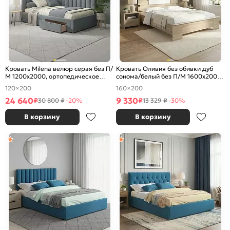
Кровать Milena велюр серая без П/
Кровать Оливия без обивки дуб
М 1200x2000, ортопедическое
сонома/белый без П/М 1600x2000,
основание, изголовье мягкое
изголовье жесткое
120×200
160×200
24 640
9 330
₽
₽
30 800 ₽
-20%
13 329 ₽
-30%
В корзину
В корзину