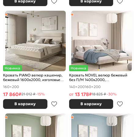
В корзину
В корзину
Новинка
Новинка
Кровать PIANO велюр кашемир,
Кровать NOVEL велюр бежевый
бежевый 1600x2000, изголовье
без П/М 1400x2000,
мягкое
ортопедическое основание,
160×200
140×200
160×200
изголовье мягкое
17 860
13 178
₽
от
₽
21 012 ₽
-15%
18 825 ₽
-30%
В корзину
В корзину