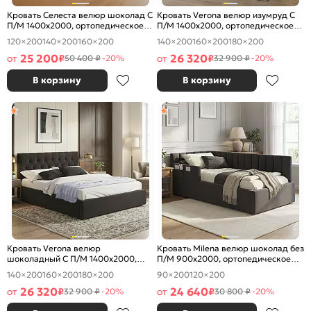
Кровать Селеста велюр шоколад С
Кровать Verona велюр изумруд С
П/М 1400x2000, ортопедическое
П/М 1400x2000, ортопедическое
основание, изголовье мягкое
основание, изголовье мягкое
120×200
140×200
160×200
140×200
160×200
180×200
25 200
26 320
от
₽
от
₽
50 400 ₽
-20%
32 900 ₽
-20%
В корзину
В корзину
Кровать Verona велюр
Кровать Milena велюр шоколад без
шоколадный С П/М 1400x2000,
П/М 900x2000, ортопедическое
ортопедическое основание,
основание, изголовье мягкое
140×200
160×200
180×200
90×200
120×200
изголовье мягкое
26 320
24 640
от
₽
от
₽
32 900 ₽
-20%
30 800 ₽
-20%