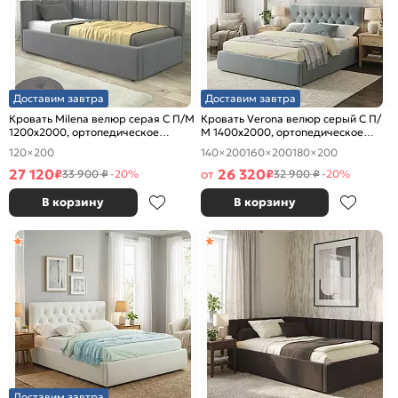
Доставим завтра
Доставим завтра
Кровать Milena велюр серая С П/М
Кровать Verona велюр серый С П/
1200x2000, ортопедическое
М 1400x2000, ортопедическое
основание, изголовье мягкое
основание, изголовье мягкое
120×200
140×200
160×200
180×200
27 120
26 320
₽
от
₽
33 900 ₽
-20%
32 900 ₽
-20%
В корзину
В корзину
Доставим завтра