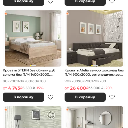
В корзину
В корзину
Кровать STERN без обивки дуб
Кровать Afelia велюр шоколад без
сонома без П/М 1400x2000,
П/М 900x2000, ортопедическое
изголовье жесткое
основание, изголовье мягкое
90×200
140×200
160×200
90×200
90×200
120×200
4 743
26 400
от
₽
от
₽
5 580 ₽
-15%
33 000 ₽
-20%
В корзину
В корзину