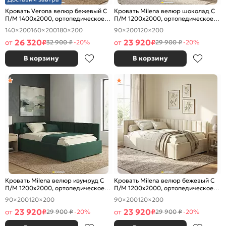
Кровать Verona велюр бежевый С
Кровать Milena велюр шоколад С
П/М 1400x2000, ортопедическое
П/М 1200x2000, ортопедическое
основание, изголовье мягкое
основание, изголовье мягкое
140×200
160×200
180×200
90×200
120×200
26 320
23 920
от
₽
от
₽
32 900 ₽
-20%
29 900 ₽
-20%
В корзину
В корзину
Кровать Milena велюр изумруд С
Кровать Milena велюр бежевый С
П/М 1200x2000, ортопедическое
П/М 1200x2000, ортопедическое
основание, изголовье мягкое
основание, изголовье мягкое
90×200
120×200
90×200
120×200
23 920
23 920
от
₽
от
₽
29 900 ₽
-20%
29 900 ₽
-20%