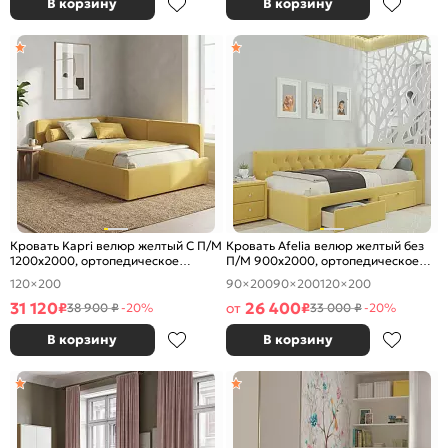
В корзину
В корзину
Кровать Kapri велюр желтый С П/М
Кровать Afelia велюр желтый без
1200x2000, ортопедическое
П/М 900x2000, ортопедическое
основание, изголовье мягкое
основание, изголовье мягкое
120×200
90×200
90×200
120×200
31 120
26 400
₽
от
₽
38 900 ₽
-20%
33 000 ₽
-20%
В корзину
В корзину