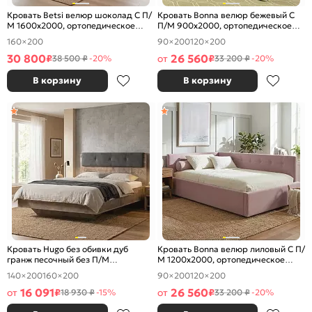
Кровать Betsi велюр шоколад С П/
Кровать Bonna велюр бежевый С
М 1600x2000, ортопедическое
П/М 900x2000, ортопедическое
основание, изголовье мягкое
основание, изголовье мягкое
160×200
90×200
120×200
30 800
26 560
₽
от
₽
38 500 ₽
-20%
33 200 ₽
-20%
В корзину
В корзину
Кровать Hugo без обивки дуб
Кровать Bonna велюр лиловый С П/
гранж песочный без П/М
М 1200x2000, ортопедическое
1400x2000, изголовье жесткое
основание, изголовье мягкое
140×200
160×200
90×200
120×200
16 091
26 560
от
₽
от
₽
18 930 ₽
-15%
33 200 ₽
-20%