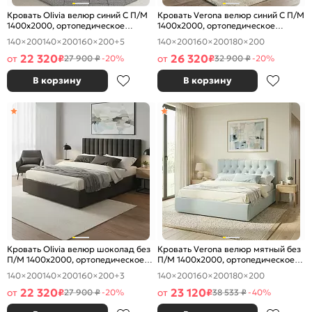
Кровать Olivia велюр синий С П/М
Кровать Verona велюр синий С П/М
1400x2000, ортопедическое
1400x2000, ортопедическое
основание, изголовье мягкое
основание, изголовье мягкое
140×200
140×200
160×200
+5
140×200
160×200
180×200
22 320
26 320
от
₽
от
₽
27 900 ₽
-20%
32 900 ₽
-20%
В корзину
В корзину
Кровать Olivia велюр шоколад без
Кровать Verona велюр мятный без
П/М 1400x2000, ортопедическое
П/М 1400x2000, ортопедическое
основание, изголовье мягкое
основание, изголовье мягкое
140×200
140×200
160×200
+3
140×200
160×200
180×200
22 320
23 120
от
₽
от
₽
27 900 ₽
-20%
38 533 ₽
-40%