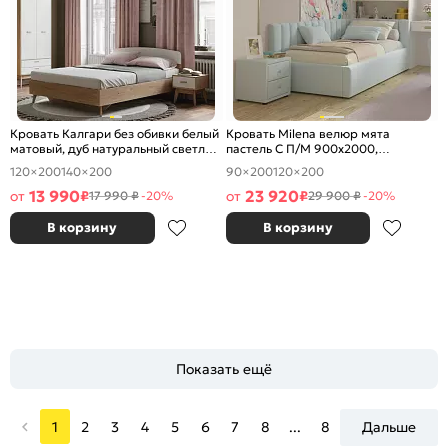
Кровать Калгари без обивки белый
Кровать Milena велюр мята
матовый, дуб натуральный светлый
пастель С П/М 900x2000,
1400x2000, изголовье жесткое
ортопедическое основание,
120×200
140×200
90×200
120×200
изголовье мягкое
13 990
23 920
от
₽
от
₽
17 990 ₽
-20%
29 900 ₽
-20%
В корзину
В корзину
Показать ещё
1
2
3
4
5
6
7
8
...
8
Дальше