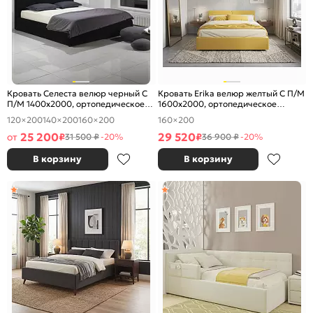
Кровать Селеста велюр черный С
Кровать Erika велюр желтый С П/М
П/М 1400x2000, ортопедическое
1600x2000, ортопедическое
основание, изголовье мягкое
основание, изголовье мягкое
120×200
140×200
160×200
160×200
25 200
29 520
от
₽
₽
31 500 ₽
-20%
36 900 ₽
-20%
В корзину
В корзину