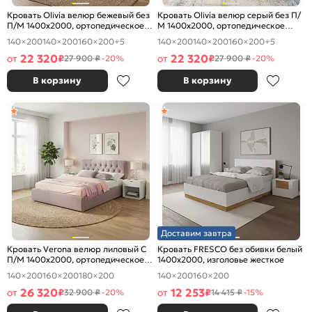
Кровать Olivia велюр бежевый без
Кровать Olivia велюр серый без П/
П/М 1400x2000, ортопедическое
М 1400x2000, ортопедическое
основание, изголовье мягкое
основание, изголовье мягкое
140×200
140×200
160×200
+5
140×200
140×200
160×200
+5
22 320
22 320
от
₽
от
₽
27 900 ₽
-20%
27 900 ₽
-20%
В корзину
В корзину
Доставим завтра
Кровать Verona велюр лиловый С
Кровать FRESCO без обивки белый
П/М 1400x2000, ортопедическое
1400x2000, изголовье жесткое
основание, изголовье мягкое
140×200
160×200
180×200
140×200
160×200
26 320
12 253
от
₽
от
₽
32 900 ₽
-20%
14 415 ₽
-15%