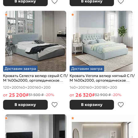
В корзину
В корзину
Доставим завтра
Доставим завтра
Кровать Селеста велюр серый С П/
Кровать Verona велюр мятный С П/
М 1400x2000, ортопедическое
М 1400x2000, ортопедическое
основание, изголовье мягкое
основание, изголовье мягкое
120×200
140×200
160×200
140×200
160×200
180×200
25 200
26 320
от
₽
от
₽
31 500 ₽
-20%
32 900 ₽
-20%
В корзину
В корзину