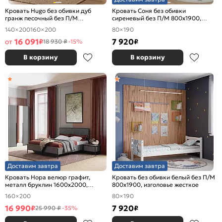
Кровать Hugo без обивки дуб
Кровать Соня без обивки
гранж песочный без П/М
сиреневый без П/М 800x1900,
1400x2000, изголовье жесткое
изголовье жесткое
140×200
160×200
80×190
16 091
7 920
от
₽
₽
18 930 ₽
-15%
В корзину
В корзину
Доставим завтра
Доставим завтра
Кровать Нора велюр графит,
Кровать без обивки белый без П/М
металл бруклин 1600x2000,
800x1900, изголовье жесткое
изголовье мягкое
160×200
80×190
16 990
7 920
₽
₽
25 990 ₽
-35%