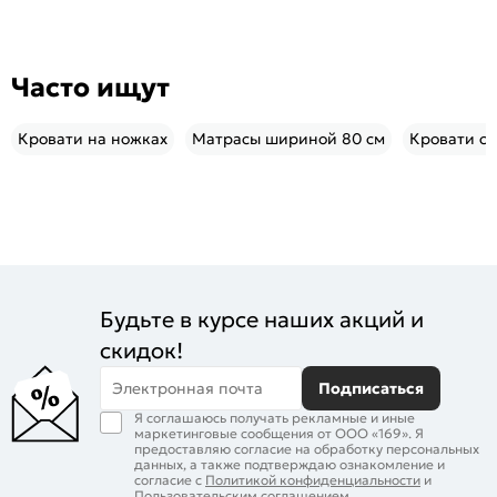
Часто ищут
Кровати на ножках
Матрасы шириной 80 см
Кровати с 
Будьте в курсе наших акций и
скидок!
Электронная почта
Подписаться
Я соглашаюсь получать рекламные и иные
маркетинговые сообщения от ООО «169». Я
предоставляю согласие на обработку персональных
данных, а также подтверждаю ознакомление и
согласие с
Политикой конфиденциальности
и
Пользовательским соглашением
.