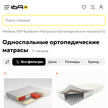
Мебель 169
Кровати
Матрасы
Ортопедические матрасы
Од
Односпальные ортопедические
матрасы
5 товаров
Все фильтры
Цена
Размеры
Бренд