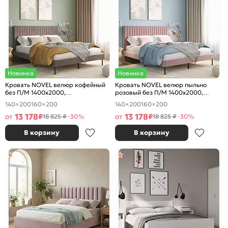
Новинка
Новинка
Кровать NOVEL велюр кофейный
Кровать NOVEL велюр пыльно
без П/М 1400x2000,
розовый без П/М 1400x2000,
ортопедическое основание,
ортопедическое основание,
140×200
160×200
140×200
160×200
изголовье мягкое
изголовье мягкое
13 178
13 178
от
₽
от
₽
18 825 ₽
-30%
18 825 ₽
-30%
В корзину
В корзину