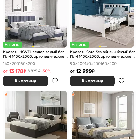
Новинка
Новинка
Кровать NOVEL велюр серый без
Кровать Сага без обивки белый без
П/М 1400x2000, ортопедическое
П/М 1400x2000, ортопедическое
основание, изголовье мягкое
основание, изголовье жесткое
140×200
160×200
90×200
140×200
160×200
13 178
12 999
от
₽
от
₽
18 825 ₽
-30%
В корзину
В корзину