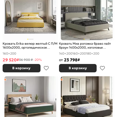
Кровать Erika велюр желтый С П/М
Кровать Миа рогожка браво лайт
1600x2000, ортопедическое
браун 1400x2000, изголовье
основание, изголовье мягкое
мягкое
160×200
140×200
160×200
180×200
29 520
23 798
₽
от
₽
36 900 ₽
-20%
В корзину
В корзину