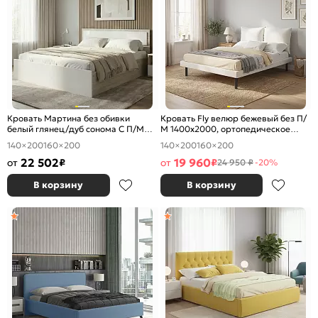
Кровать Мартина без обивки
Кровать Fly велюр бежевый без П/
белый глянец/дуб сонома С П/М
М 1400x2000, ортопедическое
1400x2000, ортопедическое
основание, изголовье мягкое
140×200
160×200
140×200
160×200
основание, изголовье жесткое
22 502
19 960
от
₽
от
₽
24 950 ₽
-20%
В корзину
В корзину