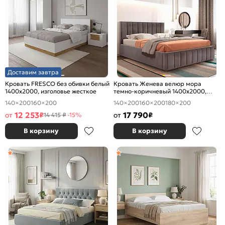
Доставим завтра
Кровать FRESCO без обивки белый
Кровать Женева велюр мора
1400x2000, изголовье жесткое
темно-коричневый 1400x2000,
изголовье мягкое
140×200
160×200
140×200
160×200
180×200
12 253
17 790
от
₽
от
₽
14 415 ₽
-15%
В корзину
В корзину