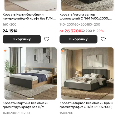
Кровать Кельн без обивки
Кровать Verona велюр
изумрудный/дуб крафт без П/М
шоколадный С П/М 1400x2000,
1600x2000, изголовье жесткое
ортопедическое основание,
160×200
140×200
160×200
180×200
изголовье мягкое
24 151
26 320
₽
от
₽
32 900 ₽
-20%
В корзину
В корзину
Кровать Мартина без обивки
Кровать Марвэл без обивки браш
графит/дуб крафт без П/М
графит/графит С П/М 1600x2000,
1400x2000, изголовье жесткое
ортопедическое основание,
140×200
160×200
160×200
изголовье жесткое