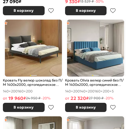
27 090
9 330
₽
₽
13 329 ₽
-30%
В корзину
В корзину
Кровать Fly велюр шоколад без П/
Кровать Olivia велюр синий без П/
М 1400x2000, ортопедическое
М 1400x2000, ортопедическое
основание, изголовье мягкое
основание, изголовье мягкое
140×200
160×200
140×200
140×200
160×200
+5
19 960
22 320
от
₽
от
₽
24 950 ₽
-20%
27 900 ₽
-20%
В корзину
В корзину