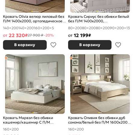
Кровать Olivia велюр лиловый без
Кровать Сириус без обивки белый
П/М 1400x2000, ортопедическое
без П/М 1400x2000,
основание, изголовье мягкое
ортопедическое основание,
140×200
140×200
160×200
+5
80×200
80×200
80×200
90×200
+13
изголовье жесткое
22 320
12 199
от
₽
от
₽
27 900 ₽
-20%
В корзину
В корзину
Кровать Марвэл без обивки
Кровать Оливия без обивки дуб
кашемир/кашемир С П/М
сонома/белый без П/М 1600x2000,
1600x2000, ортопедическое
изголовье жесткое
160×200
160×200
основание, изголовье жесткое