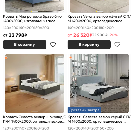
Кровать Миа рогожка браво блю
Кровать Verona велюр жёлтый С П/
1400x2000, изголовье мягкое
М 1400x2000, ортопедическое
основание, изголовье мягкое
140×200
160×200
180×200
140×200
160×200
180×200
23 798
26 320
от
₽
от
₽
32 900 ₽
-20%
В корзину
В корзину
Доставим завтра
Кровать Селеста велюр шоколад С
Кровать Селеста велюр серый С П/
П/М 1400x2000, ортопедическое
М 1400x2000, ортопедическое
основание, изголовье мягкое
основание, изголовье мягкое
120×200
140×200
160×200
120×200
140×200
160×200