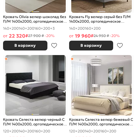
Кровать Olivia велюр шоколад без
Кровать Fly велюр серый без П/М
П/М 1400x2000, ортопедическое
1400x2000, ортопедическое
основание, изголовье мягкое
основание, изголовье мягкое
140×200
140×200
160×200
+3
140×200
160×200
22 320
19 960
от
₽
от
₽
27 900 ₽
-20%
24 950 ₽
-20%
В корзину
В корзину
Кровать Селеста велюр черный С
Кровать Селеста велюр бежевый С
П/М 1400x2000, ортопедическое
П/М 1400x2000, ортопедическое
основание, изголовье мягкое
основание, изголовье мягкое
120×200
140×200
160×200
120×200
140×200
160×200