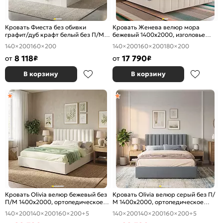
Кровать Фиеста без обивки
Кровать Женева велюр мора
графит/дуб крафт белый без П/М
бежевый 1400x2000, изголовье
1400x2000, изголовье жесткое
мягкое
140×200
160×200
140×200
160×200
180×200
8 118
17 790
от
₽
от
₽
В корзину
В корзину
Кровать Olivia велюр бежевый без
Кровать Olivia велюр серый без П/
П/М 1400x2000, ортопедическое
М 1400x2000, ортопедическое
основание, изголовье мягкое
основание, изголовье мягкое
140×200
140×200
160×200
+5
140×200
140×200
160×200
+5