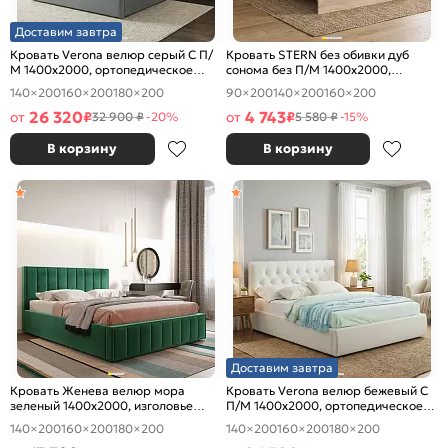
Доставим завтра
Кровать Verona велюр серый С П/
Кровать STERN без обивки дуб
М 1400x2000, ортопедическое
сонома без П/М 1400x2000,
основание, изголовье мягкое
изголовье жесткое
140×200
160×200
180×200
90×200
140×200
160×200
26 320
4 743
от
₽
от
₽
32 900 ₽
-20%
5 580 ₽
-15%
В корзину
В корзину
Доставим завтра
Кровать Женева велюр мора
Кровать Verona велюр бежевый С
зеленый 1400x2000, изголовье
П/М 1400x2000, ортопедическое
мягкое
основание, изголовье мягкое
140×200
160×200
180×200
140×200
160×200
180×200