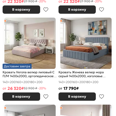
22 320
22 320
от
₽
от
₽
27 900 ₽
-20%
27 900 ₽
-20%
В корзину
В корзину
Доставим завтра
Кровать Verona велюр лиловый С
Кровать Женева велюр мора
П/М 1400x2000, ортопедическое
серый 1400x2000, изголовье
основание, изголовье мягкое
мягкое
140×200
160×200
180×200
140×200
160×200
180×200
26 320
17 790
от
₽
от
₽
32 900 ₽
-20%
В корзину
В корзину