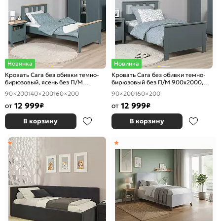
Новинка
Новинка
Кровать Сага без обивки темно-
Кровать Сага без обивки темно-
бирюзовый, ясень без П/М
бирюзовый без П/М 900x2000,
900x2000, ортопедическое
ортопедическое основание,
90×200
140×200
160×200
90×200
160×200
основание, изголовье жесткое
изголовье жесткое
12 999
12 999
от
₽
от
₽
В корзину
В корзину