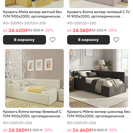
Кровать Afelia велюр желтый без
Кровать Bonna велюр лиловый С П/
П/М 900x2000, ортопедическое
М 900x2000, ортопедическое
основание, изголовье мягкое
основание, изголовье мягкое
90×200
90×200
120×200
90×200
120×200
26 400
26 560
от
₽
от
₽
33 000 ₽
-20%
33 200 ₽
-20%
В корзину
В корзину
Кровать Bonna велюр бежевый С
Кровать Milena велюр шоколад без
П/М 900x2000, ортопедическое
П/М 900x2000, ортопедическое
основание, изголовье мягкое
основание, изголовье мягкое
90×200
120×200
90×200
120×200
26 560
24 640
от
₽
от
₽
33 200 ₽
-20%
30 800 ₽
-20%