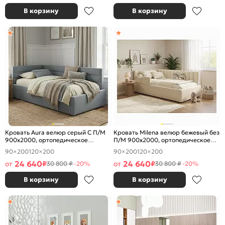
В корзину
В корзину
Кровать Aura велюр серый С П/М
Кровать Milena велюр бежевый без
900x2000, ортопедическое
П/М 900x2000, ортопедическое
основание, изголовье мягкое
основание, изголовье мягкое
90×200
120×200
90×200
120×200
24 640
24 640
от
₽
от
₽
30 800 ₽
-20%
30 800 ₽
-20%
В корзину
В корзину