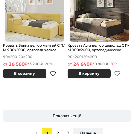
Кровать Bonna велюр желтый С П/
Кровать Aura велюр шоколад С П/
М 900x2000, ортопедическое
М 900x2000, ортопедическое
основание, изголовье мягкое
основание, изголовье мягкое
90×200
120×200
90×200
120×200
26 560
24 640
от
₽
от
₽
33 200 ₽
-20%
30 800 ₽
-20%
В корзину
В корзину
Показать ещё
1
2
3
Дальше