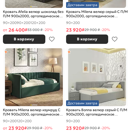
Доставим завтра
Кровать Afelia велюр шоколад без
Кровать Milena велюр серый С П/М
П/М 900x2000, ортопедическое
900x2000, ортопедическое
основание, изголовье мягкое
основание, изголовье мягкое
90×200
90×200
120×200
90×200
26 400
23 920
от
₽
₽
33 000 ₽
-20%
29 900 ₽
-20%
В корзину
В корзину
Доставим завтра
Кровать Milena велюр изумруд С
Кровать Bonna велюр серый С П/М
П/М 900x2000, ортопедическое
900x2000, ортопедическое
основание, изголовье мягкое
основание, изголовье мягкое
90×200
120×200
90×200
23 920
23 920
от
₽
₽
29 900 ₽
-20%
29 900 ₽
-20%