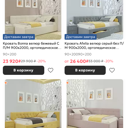
Доставим завтра
Доставим завтра
Кровать Bonna велюр бежевый С
Кровать Afelia велюр серый без П/
П/М 900x2000, ортопедическое
М 900x2000, ортопедическое
основание, изголовье мягкое
основание, изголовье мягкое
90×200
90×200
90×200
23 920
26 400
₽
от
₽
29 900 ₽
-20%
33 000 ₽
-20%
В корзину
В корзину