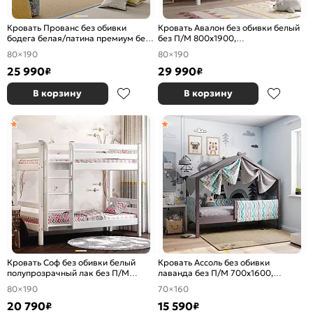
Кровать Прованс без обивки
Кровать Авалон без обивки белый
бодега белая/патина премиум без
без П/М 800x1900,
П/М 800x1900, ортопедическое
ортопедическое основание,
80×190
80×190
основание, изголовье жесткое
изголовье жесткое
25 990
29 990
₽
₽
В корзину
В корзину
Кровать Соф без обивки белый
Кровать Ассоль без обивки
полупрозрачный лак без П/М
лаванда без П/М 700x1600,
800x1900, ортопедическое
ортопедическое основание,
80×190
70×160
основание, изголовье жесткое
изголовье жесткое
20 790
15 590
₽
₽