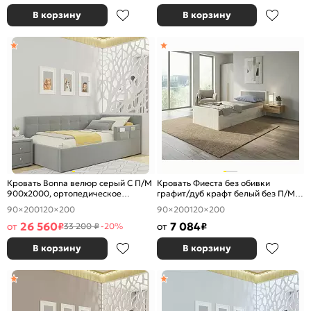
В корзину
В корзину
Кровать Bonna велюр серый С П/М
Кровать Фиеста без обивки
900x2000, ортопедическое
графит/дуб крафт белый без П/М
основание, изголовье мягкое
900x2000, изголовье жесткое
90×200
120×200
90×200
120×200
26 560
7 084
от
₽
от
₽
33 200 ₽
-20%
В корзину
В корзину