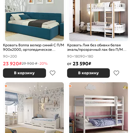
Кровать Bonna велюр синий С П/М
Кровать Лия без обивки белая
900x2000, ортопедическое
эмаль/прозрачный лак без П/М
основание, изголовье мягкое
900x1800, ортопедическое
90×200
90×180
90×180
основание, без изголовья
23 920
23 590
₽
от
₽
29 900 ₽
-20%
В корзину
В корзину