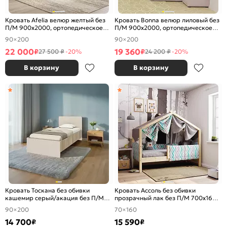
Кровать Afelia велюр желтый без
Кровать Bonna велюр лиловый без
П/М 900x2000, ортопедическое
П/М 900x2000, ортопедическое
основание, изголовье мягкое
основание, изголовье мягкое
90×200
90×200
22 000
19 360
₽
₽
27 500 ₽
-20%
24 200 ₽
-20%
В корзину
В корзину
Кровать Тоскана без обивки
Кровать Ассоль без обивки
кашемир серый/акация без П/М
прозрачный лак без П/М 700x1600,
900x2000, изголовье жесткое
ортопедическое основание,
90×200
70×160
изголовье жесткое
14 700
15 590
₽
₽