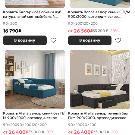
Кровать Калгари без обивки дуб
Кровать Bonna велюр синий С П/М
натуральный светлый/белый
900x2000, ортопедическое
матовый без П/М 900x2000,
основание, изголовье мягкое
90×200
90×200
120×200
ортопедическое основание,
изголовье жесткое
16 790
26 560
₽
от
₽
33 200 ₽
-20%
В корзину
В корзину
Кровать Afelia велюр синий без П/
Кровать Afelia велюр темный без
М 900x2000, ортопедическое
П/М 900x2000, ортопедическое
основание, изголовье мягкое
основание, изголовье мягкое
90×200
90×200
120×200
90×200
90×200
26 400
26 400
от
₽
от
₽
33 000 ₽
-20%
33 000 ₽
-20%