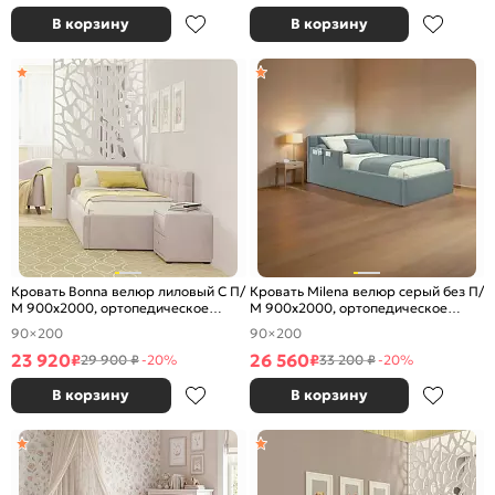
В корзину
В корзину
Кровать Bonna велюр лиловый С П/
Кровать Milena велюр серый без П/
М 900x2000, ортопедическое
М 900x2000, ортопедическое
основание, изголовье мягкое
основание, изголовье мягкое
90×200
90×200
23 920
26 560
₽
₽
29 900 ₽
-20%
33 200 ₽
-20%
В корзину
В корзину