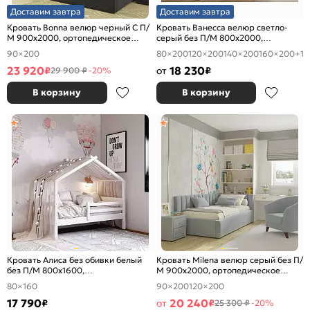
Доставим завтра
Доставим завтра
Кровать Bonna велюр черный С П/
Кровать Ванесса велюр светло-
М 900x2000, ортопедическое
серый без П/М 800x2000,
основание, изголовье мягкое
изголовье мягкое
90×200
80×200
120×200
140×200
160×200
+1
23 920
18 230
₽
от
₽
29 900 ₽
-20%
В корзину
В корзину
Кровать Алиса без обивки белый
Кровать Milena велюр серый без П/
без П/М 800x1600,
М 900x2000, ортопедическое
ортопедическое основание,
основание, изголовье мягкое
80×160
90×200
120×200
изголовье жесткое
17 790
20 240
₽
от
₽
25 300 ₽
-20%