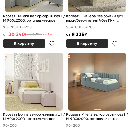
Кровать Milena велюр серый без П/
Кровать Ривьера без обивки дуб
М 900x2000, ортопедическое
юкон/бетон темный без П/М
основание, изголовье мягкое
1200x2000, изголовье жесткое
90×200
120×200
90×200
120×200
20 240
9 225
от
₽
от
₽
25 300 ₽
-20%
В корзину
В корзину
Кровать Bonna велюр лиловый С П/
Кровать Milena велюр серый без П/
М 900x2000, ортопедическое
М 900x2000, ортопедическое
основание, изголовье мягкое
основание, изголовье мягкое
90×200
90×200