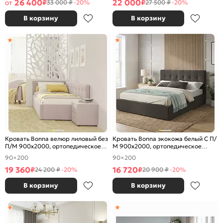
26 400
22 000
от
₽
₽
33 000 ₽
-20%
27 500 ₽
-20%
В корзину
В корзину
Кровать Bonna велюр лиловый без
Кровать Bonna экокожа белый С П/
П/М 900x2000, ортопедическое
М 900x2000, ортопедическое
основание, изголовье мягкое
основание, изголовье мягкое
90×200
90×200
19 360
16 720
₽
₽
24 200 ₽
-20%
20 900 ₽
-20%
В корзину
В корзину