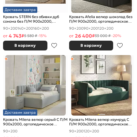
Доставим завтра
Кровать STERN без обивки дуб
Кровать Afelia велюр шоколад без
сонома без П/М 900x2000,
П/М 900x2000, ортопедическое
изголовье жесткое
основание, изголовье мягкое
90×200
140×200
160×200
90×200
90×200
120×200
4 743
26 400
от
₽
от
₽
5 580 ₽
-15%
33 000 ₽
-20%
В корзину
В корзину
Доставим завтра
Кровать Milena велюр серый С П/М
Кровать Milena велюр изумруд С
900x2000, ортопедическое
П/М 900x2000, ортопедическое
основание, изголовье мягкое
основание, изголовье мягкое
90×200
90×200
120×200