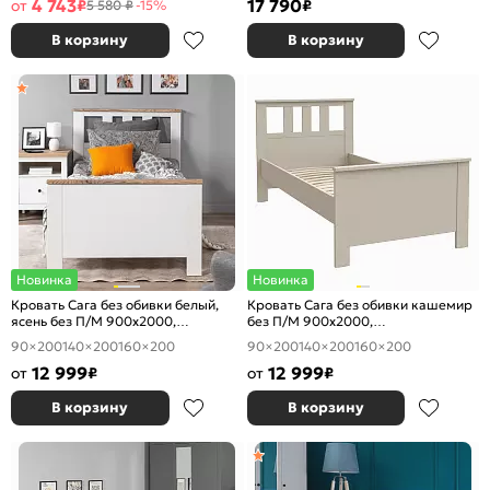
4 743
17 790
от
₽
₽
5 580 ₽
-15%
В корзину
В корзину
Новинка
Новинка
Кровать Сага без обивки белый,
Кровать Сага без обивки кашемир
ясень без П/М 900x2000,
без П/М 900x2000,
ортопедическое основание,
ортопедическое основание,
90×200
140×200
160×200
90×200
140×200
160×200
изголовье жесткое
изголовье жесткое
12 999
12 999
от
₽
от
₽
В корзину
В корзину