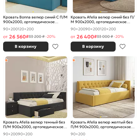
Кровать Bonna велюр синий С П/М
Кровать Afelia велюр синий без П/
900x2000, ортопедическое
М 900x2000, ортопедическое
основание, изголовье мягкое
основание, изголовье мягкое
90×200
120×200
90×200
90×200
120×200
26 560
26 400
от
₽
от
₽
33 200 ₽
-20%
33 000 ₽
-20%
В корзину
В корзину
Кровать Afelia велюр темный без
Кровать Afelia велюр желтый без
П/М 900x2000, ортопедическое
П/М 900x2000, ортопедическое
основание, изголовье мягкое
основание, изголовье мягкое
90×200
90×200
90×200