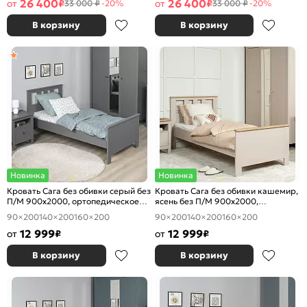
26 400
26 400
от
₽
от
₽
33 000 ₽
-20%
33 000 ₽
-20%
В корзину
В корзину
Новинка
Новинка
Кровать Сага без обивки серый без
Кровать Сага без обивки кашемир,
П/М 900x2000, ортопедическое
ясень без П/М 900x2000,
основание, изголовье жесткое
ортопедическое основание,
90×200
140×200
160×200
90×200
140×200
160×200
изголовье жесткое
12 999
12 999
от
₽
от
₽
В корзину
В корзину