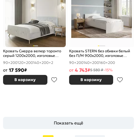
Кровать Сиерра велюр торонто
Кровать STERN без обивки белый
серый 1200x2000, изголовье
без П/М 900x2000, изголовье
мягкое
жесткое
90×200
120×200
140×200
+2
90×200
140×200
160×200
17 590
4 743
от
₽
от
₽
5 580 ₽
-15%
В корзину
В корзину
Показать ещё