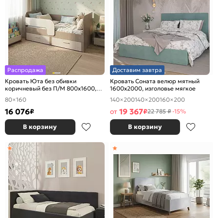
Распродажа
Доставим завтра
Кровать Юта без обивки
Кровать Соната велюр мятный
коричневый без П/М 800x1600,
1600x2000, изголовье мягкое
изголовье жесткое
80×160
140×200
140×200
160×200
16 076
19 367
₽
от
₽
22 785 ₽
-15%
В корзину
В корзину