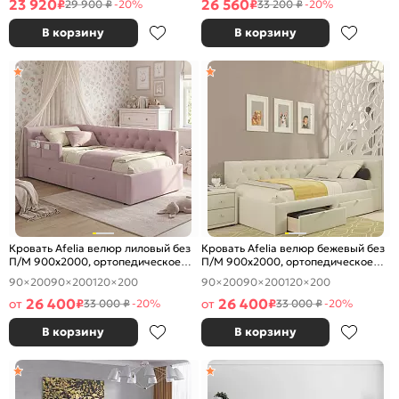
23 920
26 560
₽
₽
29 900 ₽
-20%
33 200 ₽
-20%
В корзину
В корзину
Кровать Afelia велюр лиловый без
Кровать Afelia велюр бежевый без
П/М 900x2000, ортопедическое
П/М 900x2000, ортопедическое
основание, изголовье мягкое
основание, изголовье мягкое
90×200
90×200
120×200
90×200
90×200
120×200
26 400
26 400
от
₽
от
₽
33 000 ₽
-20%
33 000 ₽
-20%
В корзину
В корзину