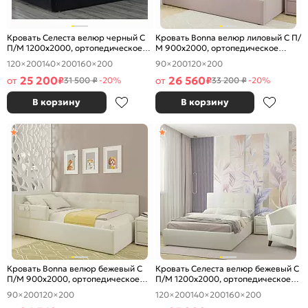
Кровать Селеста велюр черный С
Кровать Bonna велюр лиловый С П/
П/М 1200x2000, ортопедическое
М 900x2000, ортопедическое
основание, изголовье мягкое
основание, изголовье мягкое
120×200
140×200
160×200
90×200
120×200
25 200
26 560
от
₽
от
₽
31 500 ₽
-20%
33 200 ₽
-20%
В корзину
В корзину
Кровать Bonna велюр бежевый С
Кровать Селеста велюр бежевый С
П/М 900x2000, ортопедическое
П/М 1200x2000, ортопедическое
основание, изголовье мягкое
основание, изголовье мягкое
90×200
120×200
120×200
140×200
160×200