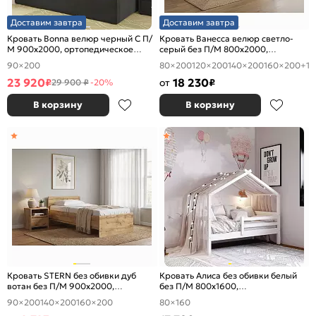
Доставим завтра
Доставим завтра
Кровать Bonna велюр черный С П/
Кровать Ванесса велюр светло-
М 900x2000, ортопедическое
серый без П/М 800x2000,
основание, изголовье мягкое
изголовье мягкое
90×200
80×200
120×200
140×200
160×200
+1
23 920
18 230
₽
от
₽
29 900 ₽
-20%
В корзину
В корзину
Кровать STERN без обивки дуб
Кровать Алиса без обивки белый
вотан без П/М 900x2000,
без П/М 800x1600,
изголовье жесткое
ортопедическое основание,
90×200
140×200
160×200
80×160
изголовье жесткое