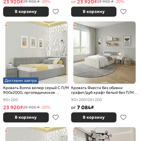
23 920
23 920
₽
от
₽
29 900 ₽
-20%
29 900 ₽
-20%
В корзину
В корзину
Доставим завтра
Кровать Bonna велюр серый С П/М
Кровать Фиеста без обивки
900x2000, ортопедическое
графит/дуб крафт белый без П/М
основание, изголовье мягкое
1200x2000, изголовье жесткое
90×200
90×200
120×200
23 920
7 084
₽
от
₽
29 900 ₽
-20%
В корзину
В корзину