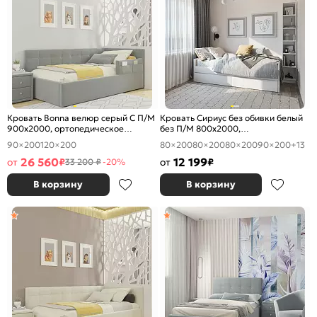
Кровать Bonna велюр серый С П/М
Кровать Сириус без обивки белый
900x2000, ортопедическое
без П/М 800x2000,
основание, изголовье мягкое
ортопедическое основание,
90×200
120×200
80×200
80×200
80×200
90×200
+13
изголовье жесткое
26 560
12 199
от
₽
от
₽
33 200 ₽
-20%
В корзину
В корзину