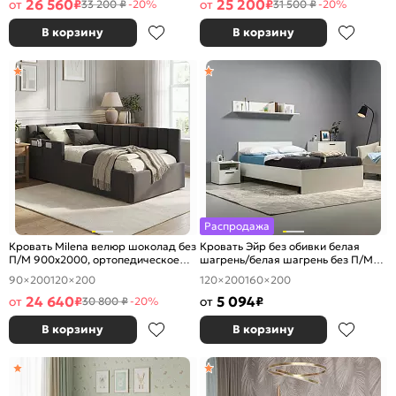
26 560
25 200
от
₽
от
₽
33 200 ₽
-20%
31 500 ₽
-20%
В корзину
В корзину
Распродажа
Кровать Milena велюр шоколад без
Кровать Эйр без обивки белая
П/М 900x2000, ортопедическое
шагрень/белая шагрень без П/М
основание, изголовье мягкое
1200x2000, ортопедическое
90×200
120×200
120×200
160×200
основание, изголовье жесткое
24 640
5 094
от
₽
от
₽
30 800 ₽
-20%
В корзину
В корзину