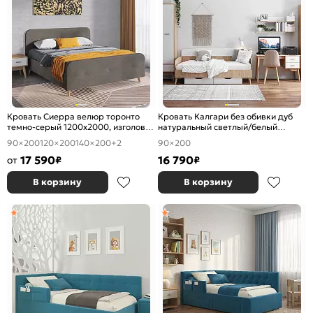
Кровать Сиерра велюр торонто
Кровать Калгари без обивки дуб
темно-серый 1200x2000, изголовье
натуральный светлый/белый
мягкое
матовый без П/М 900x2000,
90×200
120×200
140×200
+2
90×200
ортопедическое основание,
17 590
изголовье жесткое
16 790
от
₽
₽
В корзину
В корзину