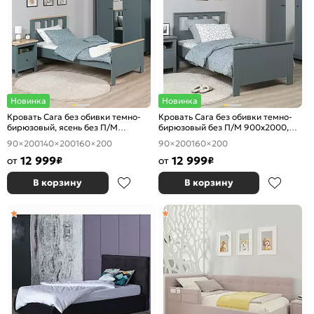
Новинка
Новинка
Кровать Сага без обивки темно-
Кровать Сага без обивки темно-
бирюзовый, ясень без П/М
бирюзовый без П/М 900x2000,
900x2000, ортопедическое
ортопедическое основание,
90×200
140×200
160×200
90×200
160×200
основание, изголовье жесткое
изголовье жесткое
12 999
12 999
от
₽
от
₽
В корзину
В корзину