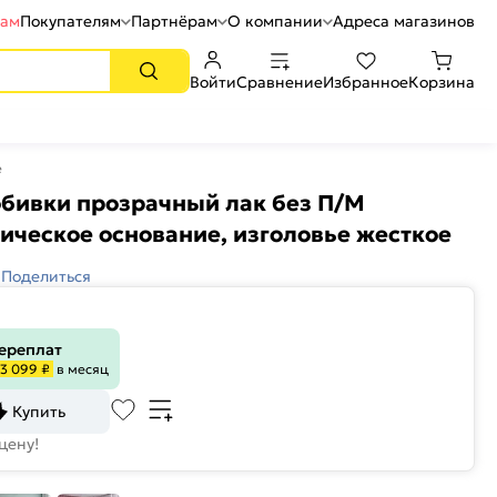
рам
Покупателям
Партнёрам
О компании
Адреса магазинов
Войти
Сравнение
Избранное
Корзина
е
обивки прозрачный лак без П/М
ическое основание, изголовье жесткое
Поделиться
переплат
3 099 ₽
в месяц
Купить
цену!