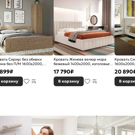
вать Сириус без обивки
Кровать Женева велюр мора
Кровать С
ома без П/М 1600x2000,
бежевый 1400x2000, изголовье
1600x2000,
опедическое основание,
мягкое
 899
₽
17 790
₽
20 890
оловье жесткое
 корзину
В корзину
В корз