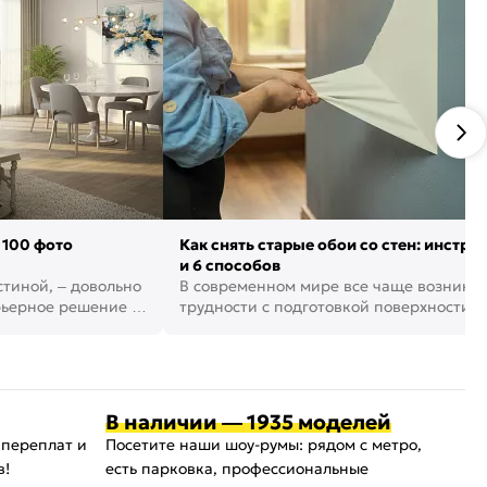
 100 фото
Как снять старые обои со стен: инстру
и 6 способов
стиной, – довольно
В современном мире все чаще возника
рьерное решение в
трудности с подготовкой поверхности д
поклейки обоев. И многие за...
В наличии — 1935 моделей
 переплат и
Посетите наши шоу-румы: рядом с метро,
в!
есть парковка, профессиональные