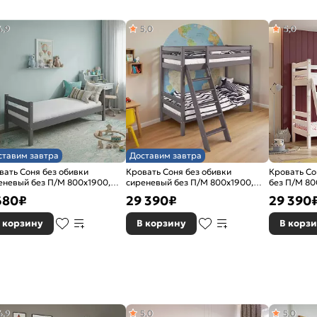
4,9
5,0
5,0
ставим завтра
Доставим завтра
вать Соня без обивки
Кровать Соня без обивки
Кровать Со
еневый без П/М 800x1900,
сиреневый без П/М 800x1900,
без П/М 80
опедическое основание,
ортопедическое основание,
ортопедиче
680
₽
29 390
₽
29 390
оловье жесткое
изголовье жесткое
изголовье 
 корзину
В корзину
В корз
4,9
5,0
5,0