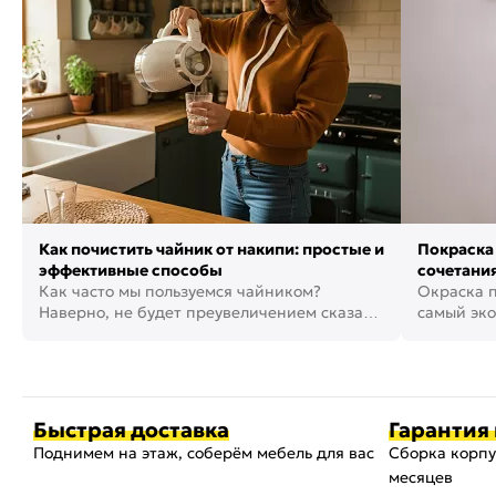
Как почистить чайник от накипи: простые и
Покраска 
эффективные способы
сочетания
Как часто мы пользуемся чайником?
фото
Окраска п
Наверно, не будет преувеличением сказать,
самый эко
что это самая востребованная...
возможнос
Быстрая доставка
Гарантия 
Поднимем на этаж, соберём мебель для вас
Сборка корпу
месяцев