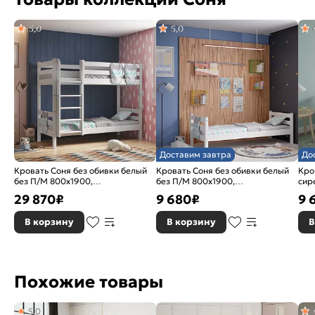
5,0
5,0
Доставим завтра
До
Кровать Соня без обивки белый
Кровать Соня без обивки белый
Кро
без П/М 800x1900,
без П/М 800x1900,
сир
ортопедическое основание,
ортопедическое основание,
орт
29 870
₽
9 680
₽
9 
изголовье жесткое
изголовье жесткое
изг
В корзину
В корзину
В
Похожие товары
5,0