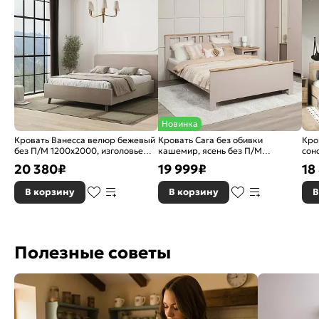
Новинка
Кровать Ванесса велюр бежевый
Кровать Сага без обивки
Кро
без П/М 1200x2000, изголовье
кашемир, ясень без П/М
сон
мягкое
1600x2000, ортопедическое
орт
20 380
₽
19 999
₽
18
основание, изголовье жесткое
изг
В корзину
В корзину
В
Полезные советы