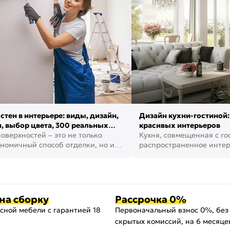
стен в интерьере: виды, дизайн,
Дизайн кухни-гостиной:
, выбор цвета, 300 реальных
красивых интерьеров
оверхностей – это не только
Кухня, совмещенная с го
номичный способ отделки, но и
распространенное инте
ть создать кре...
наши дни. В нем от...
на сборку
Рассрочка 0%
сной мебели с гарантией 18
Первоначальный взнос 0%, без
скрытых комиссий, на 6 месяце