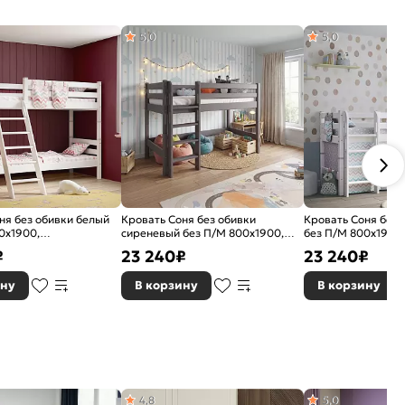
5,0
5,0
ня без обивки белый
Кровать Соня без обивки
Кровать Соня без 
0x1900,
сиреневый без П/М 800x1900,
без П/М 800x1900,
ское основание,
ортопедическое основание,
ортопедическое о
₽
23 240
₽
23 240
₽
жесткое
изголовье жесткое
изголовье жесткое
ину
В корзину
В корзину
4,8
5,0