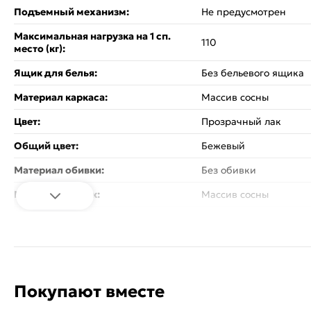
Подъемный механизм:
Не предусмотрен
Максимальная нагрузка на 1 сп.
110
место (кг):
Ящик для белья:
Без бельевого ящика
Материал каркаса:
Массив сосны
Цвет:
Прозрачный лак
Общий цвет:
Бежевый
Материал обивки:
Без обивки
Материал ножек:
Массив сосны
Вес:
45.2
Стиль:
Современный
Изголовье - кровати:
Жесткое
Покупают вместе
Спинка кровати:
Со спинкой