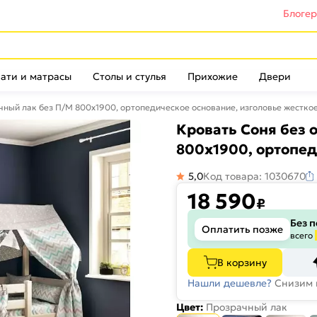
Блоге
ати и матрасы
Столы и стулья
Прихожие
Двери
чный лак без П/М 800x1900, ортопедическое основание, изголовье жестко
Кровать Соня без 
800x1900, ортопед
5,0
Код товара: 1030670
18 590
₽
Без 
Оплатить позже
всего
В корзину
Нашли дешевле?
Снизим 
Цвет:
Прозрачный лак