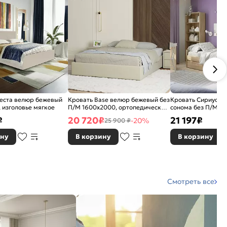
иеста велюр бежевый
Кровать Base велюр бежевый без
Кровать Сириус бе
 изголовье мягкое
П/М 1600x2000, ортопедическое
сонома без П/М 9
основание, без изголовья
ортопедическое о
₽
20 720
₽
21 197
₽
-20%
25 900 ₽
изголовье жесткое
ину
В корзину
В корзину
Смотреть все