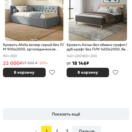
Кровать Afelia велюр серый без П/
Кровать Кельн без обивки графит/
М 900x2000, ортопедическое
дуб крафт без П/М 1400x2000, без
основание, изголовье мягкое
ортопедического основания,
90×200
140×200
160×200
изголовье жесткое
22 000
18 146
₽
от
₽
27 500 ₽
-20%
В корзину
В корзину
Показать ещё
1
2
3
Дальше