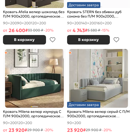
Доставим завтра
Кровать Afelia велюр шоколад без
Кровать STERN без обивки дуб
П/М 900x2000, ортопедическое
сонома без П/М 900x2000,
основание, изголовье мягкое
изголовье жесткое
90×200
90×200
120×200
90×200
140×200
160×200
26 400
4 743
от
₽
от
₽
33 000 ₽
-20%
5 580 ₽
-15%
В корзину
В корзину
Доставим завтра
Кровать Milena велюр изумруд С
Кровать Milena велюр серый С П/М
П/М 900x2000, ортопедическое
900x2000, ортопедическое
основание, изголовье мягкое
основание, изголовье мягкое
90×200
120×200
90×200
23 920
23 920
от
₽
₽
29 900 ₽
-20%
29 900 ₽
-20%