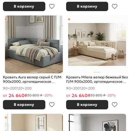
В корзину
В корзину
Кровать Aura велюр серый С П/М
Кровать Milena велюр бежевый без
900x2000, ортопедическое
П/М 900x2000, ортопедическое
основание, изголовье мягкое
основание, изголовье мягкое
90×200
120×200
90×200
120×200
24 640
24 640
от
₽
от
₽
30 800 ₽
-20%
30 800 ₽
-20%
В корзину
В корзину