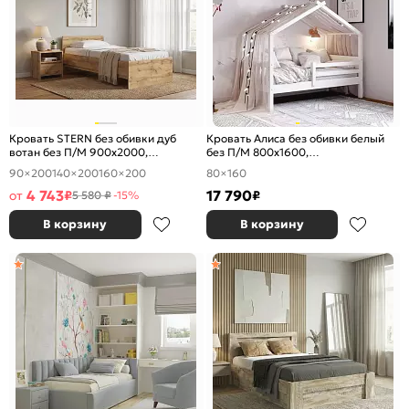
Кровать STERN без обивки дуб
Кровать Алиса без обивки белый
вотан без П/М 900x2000,
без П/М 800x1600,
изголовье жесткое
ортопедическое основание,
90×200
140×200
160×200
80×160
изголовье жесткое
4 743
17 790
от
₽
₽
5 580 ₽
-15%
В корзину
В корзину