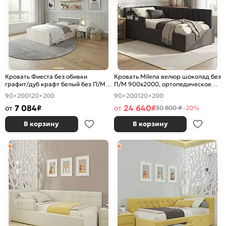
Кровать Фиеста без обивки
Кровать Milena велюр шоколад без
графит/дуб крафт белый без П/М
П/М 900x2000, ортопедическое
1200x2000, изголовье жесткое
основание, изголовье мягкое
90×200
120×200
90×200
120×200
7 084
24 640
от
₽
от
₽
30 800 ₽
-20%
В корзину
В корзину