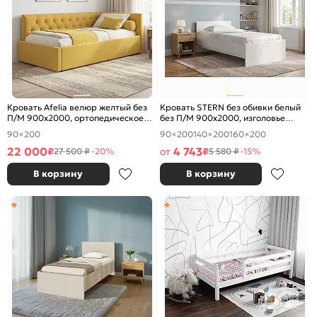
Кровать Afelia велюр желтый без
Кровать STERN без обивки белый
П/М 900x2000, ортопедическое
без П/М 900x2000, изголовье
основание, изголовье мягкое
жесткое
90×200
90×200
140×200
160×200
22 000
4 743
₽
от
₽
27 500 ₽
-20%
5 580 ₽
-15%
В корзину
В корзину