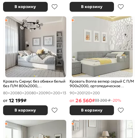
В корзину
В корзину
Кровать Сириус без обивки белый
Кровать Bonna велюр серый С П/М
без П/М 800x2000,
900x2000, ортопедическое
ортопедическое основание,
основание, изголовье мягкое
80×200
80×200
80×200
90×200
+13
90×200
120×200
изголовье жесткое
12 199
26 560
от
₽
от
₽
33 200 ₽
-20%
В корзину
В корзину