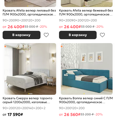
Кровать Afelia велюр лиловый без
Кровать Afelia велюр бежевый без
П/М 900x2000, ортопедическое
П/М 900x2000, ортопедическое
основание, изголовье мягкое
основание, изголовье мягкое
90×200
90×200
120×200
90×200
90×200
120×200
26 400
26 400
от
₽
от
₽
33 000 ₽
-20%
33 000 ₽
-20%
В корзину
В корзину
Кровать Сиерра велюр торонто
Кровать Bonna велюр синий С П/М
серый 1200x2000, изголовье
900x2000, ортопедическое
мягкое
основание, изголовье мягкое
90×200
120×200
140×200
+2
90×200
120×200
17 590
26 560
от
₽
от
₽
33 200 ₽
-20%