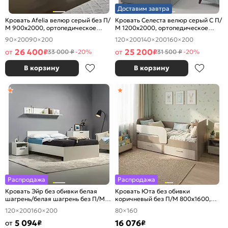
Доставим завтра
Кровать Afelia велюр серый без П/
Кровать Селеста велюр серый С П/
М 900x2000, ортопедическое
М 1200x2000, ортопедическое
основание, изголовье мягкое
основание, изголовье мягкое
90×200
90×200
120×200
140×200
160×200
26 400
25 200
от
₽
от
₽
33 000 ₽
-20%
31 500 ₽
-20%
В корзину
В корзину
Распродажа
Распродажа
Кровать Эйр без обивки белая
Кровать Юта без обивки
шагрень/белая шагрень без П/М
коричневый без П/М 800x1600,
1200x2000, ортопедическое
изголовье жесткое
120×200
160×200
80×160
основание, изголовье жесткое
5 094
16 076
от
₽
₽