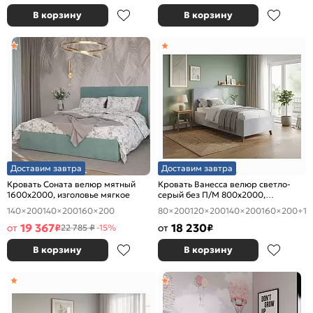
В корзину
В корзину
Доставим завтра
Доставим завтра
Кровать Соната велюр мятный
Кровать Ванесса велюр светло-
1600x2000, изголовье мягкое
серый без П/М 800x2000,
изголовье мягкое
140×200
140×200
160×200
80×200
120×200
140×200
160×200
+1
19 367
18 230
от
₽
от
₽
22 785 ₽
-15%
В корзину
В корзину