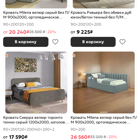
Кровать Milena велюр серый без П/
Кровать Ривьера без обивки дуб
М 900x2000, ортопедическое
юкон/бетон темный без П/М
основание, изголовье мягкое
1200x2000, изголовье жесткое
90×200
120×200
90×200
120×200
20 240
9 225
от
₽
от
₽
25 300 ₽
-20%
В корзину
В корзину
Кровать Сиерра велюр торонто
Кровать Milena велюр серый без П/
темно-серый 1200x2000, изголовье
М 900x2000, ортопедическое
мягкое
основание, изголовье мягкое
90×200
120×200
140×200
+2
90×200
17 590
26 560
от
₽
₽
33 200 ₽
-20%