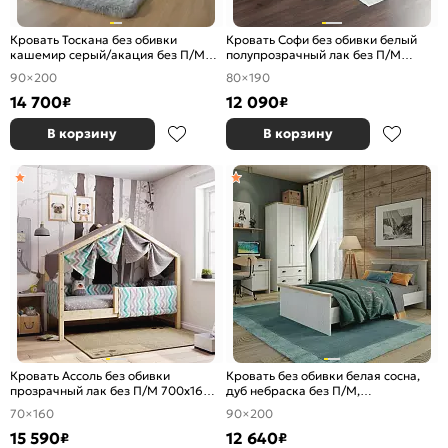
Кровать Тоскана без обивки
Кровать Софи без обивки белый
кашемир серый/акация без П/М
полупрозрачный лак без П/М
900x2000, изголовье жесткое
800x1900, ортопедическое
90×200
80×190
основание, изголовье жесткое
14 700
12 090
₽
₽
В корзину
В корзину
Кровать Ассоль без обивки
Кровать без обивки белая сосна,
прозрачный лак без П/М 700x1600,
дуб небраска без П/М,
ортопедическое основание,
ортопедическое основание
70×160
90×200
изголовье жесткое
15 590
12 640
₽
₽