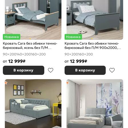
Новинка
Новинка
Кровать Сага без обивки темно-
Кровать Сага без обивки темно-
бирюзовый, ясень без П/М
бирюзовый без П/М 900x2000,
900x2000, ортопедическое
ортопедическое основание,
90×200
140×200
160×200
90×200
160×200
основание, изголовье жесткое
изголовье жесткое
12 999
12 999
от
₽
от
₽
В корзину
В корзину