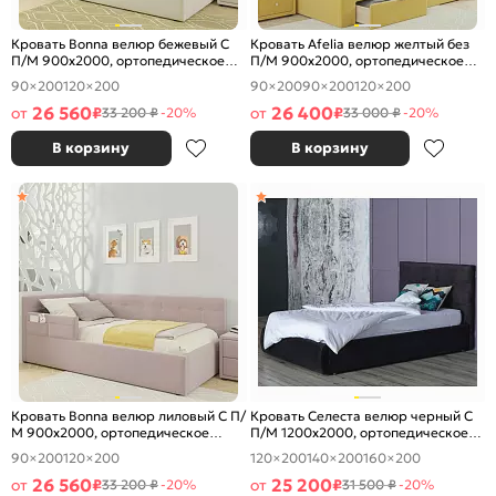
Кровать Bonna велюр бежевый С
Кровать Afelia велюр желтый без
П/М 900x2000, ортопедическое
П/М 900x2000, ортопедическое
основание, изголовье мягкое
основание, изголовье мягкое
90×200
120×200
90×200
90×200
120×200
26 560
26 400
от
₽
от
₽
33 200 ₽
-20%
33 000 ₽
-20%
В корзину
В корзину
Кровать Bonna велюр лиловый С П/
Кровать Селеста велюр черный С
М 900x2000, ортопедическое
П/М 1200x2000, ортопедическое
основание, изголовье мягкое
основание, изголовье мягкое
90×200
120×200
120×200
140×200
160×200
26 560
25 200
от
₽
от
₽
33 200 ₽
-20%
31 500 ₽
-20%