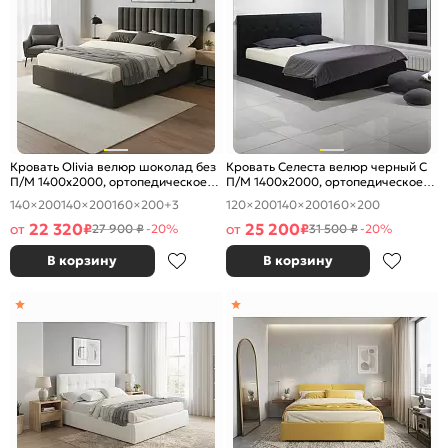
Кровать Olivia велюр шоколад без
Кровать Селеста велюр черный С
П/М 1400x2000, ортопедическое
П/М 1400x2000, ортопедическое
основание, изголовье мягкое
основание, изголовье мягкое
140×200
140×200
160×200
+3
120×200
140×200
160×200
22 320
25 200
от
₽
от
₽
27 900 ₽
-20%
31 500 ₽
-20%
В корзину
В корзину