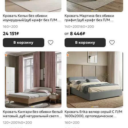
Кровать Кельн без обивки
Кровать Мартина без обивки
изумрудный/дуб крафт без П/М
графит/дуб крафт без П/М
1600x2000, изголовье жесткое
1400x2000, изголовье жесткое
160×200
140×200
160×200
24 151
8 446
₽
от
₽
В корзину
В корзину
Кровать Калгари без обивки белый
Кровать Erika велюр серый С П/М
матовый, дуб натуральный светлый
1600x2000, ортопедическое
1400x2000, изголовье жесткое
основание, изголовье мягкое
120×200
140×200
160×200