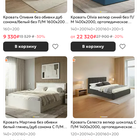
Кровать Оливия без обивки дуб
Кровать Olivia велюр синий без П/
сонома/белый без П/М 1600x2000,
М 1400x2000, ортопедическое
изголовье жесткое
основание, изголовье мягкое
160×200
140×200
140×200
160×200
+5
9 330
22 320
₽
от
₽
13 329 ₽
-30%
27 900 ₽
-20%
В корзину
В корзину
Кровать Мартина без обивки
Кровать Селеста велюр шоколад С
белый глянец/дуб сонома С П/М
П/М 1400x2000, ортопедическое
1400x2000, ортопедическое
основание, изголовье мягкое
140×200
160×200
120×200
140×200
160×200
основание, изголовье жесткое