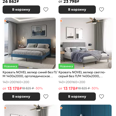
26 862
23 798
₽
от
₽
В корзину
В корзину
Новинка
Новинка
Кровать NOVEL велюр синий без П/
Кровать NOVEL велюр светло-
М 1400x2000, ортопедическое
серый без П/М 1400x2000,
основание, изголовье мягкое
ортопедическое основание,
140×200
160×200
140×200
160×200
изголовье мягкое
13 178
13 178
от
₽
от
₽
18 825 ₽
-30%
18 825 ₽
-30%
В корзину
В корзину