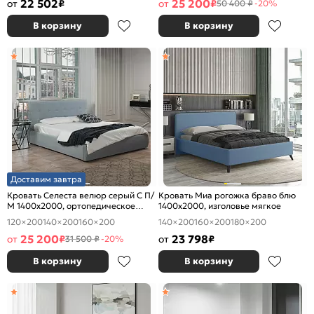
22 502
25 200
от
₽
от
₽
50 400 ₽
-20%
В корзину
В корзину
Доставим завтра
Кровать Селеста велюр серый С П/
Кровать Миа рогожка браво блю
М 1400x2000, ортопедическое
1400x2000, изголовье мягкое
основание, изголовье мягкое
120×200
140×200
160×200
140×200
160×200
180×200
25 200
23 798
от
₽
от
₽
31 500 ₽
-20%
В корзину
В корзину