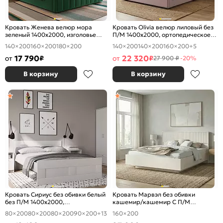
Кровать Женева велюр мора
Кровать Olivia велюр лиловый без
зеленый 1400x2000, изголовье
П/М 1400x2000, ортопедическое
мягкое
основание, изголовье мягкое
140×200
160×200
180×200
140×200
140×200
160×200
+5
17 790
22 320
от
₽
от
₽
27 900 ₽
-20%
В корзину
В корзину
Кровать Сириус без обивки белый
Кровать Марвэл без обивки
без П/М 1400x2000,
кашемир/кашемир С П/М
ортопедическое основание,
1600x2000, ортопедическое
80×200
80×200
80×200
90×200
+13
160×200
изголовье жесткое
основание, изголовье жесткое