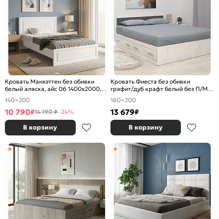
Кровать Манхэттен без обивки
Кровать Фиеста без обивки
белый аляска, айс 06 1400x2000,
графит/дуб крафт белый без П/М
без ортопедического основания,
1600x2000, изголовье жесткое
140×200
160×200
изголовье жесткое
10 790
13 679
₽
₽
14 190 ₽
-24%
В корзину
В корзину