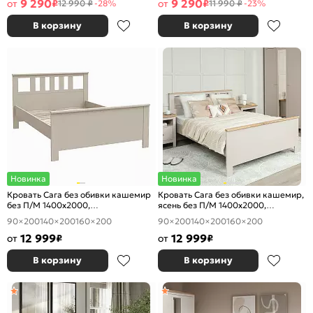
9 290
9 290
от
₽
от
₽
12 990 ₽
-28%
11 990 ₽
-23%
В корзину
В корзину
Новинка
Новинка
Кровать Сага без обивки кашемир
Кровать Сага без обивки кашемир,
без П/М 1400x2000,
ясень без П/М 1400x2000,
ортопедическое основание,
ортопедическое основание,
90×200
140×200
160×200
90×200
140×200
160×200
изголовье жесткое
изголовье жесткое
12 999
12 999
от
₽
от
₽
В корзину
В корзину