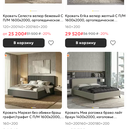
Кровать Селеста велюр бежевый С
Кровать Erika велюр желтый С П/М
П/М 1600x2000, ортопедическое
1600x2000, ортопедическое
основание, изголовье мягкое
основание, изголовье мягкое
120×200
140×200
160×200
160×200
25 200
29 520
от
₽
₽
31 500 ₽
-20%
36 900 ₽
-20%
В корзину
В корзину
Кровать Марвэл без обивки браш
Кровать Миа рогожка браво лайт
графит/графит С П/М 1600x2000,
браун 1400x2000, изголовье
ортопедическое основание,
мягкое
160×200
140×200
160×200
180×200
изголовье жесткое