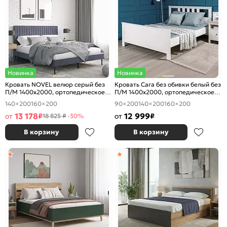
Новинка
Новинка
Кровать NOVEL велюр серый без
Кровать Сага без обивки белый без
П/М 1400x2000, ортопедическое
П/М 1400x2000, ортопедическое
основание, изголовье мягкое
основание, изголовье жесткое
140×200
160×200
90×200
140×200
160×200
13 178
12 999
от
₽
от
₽
18 825 ₽
-30%
В корзину
В корзину