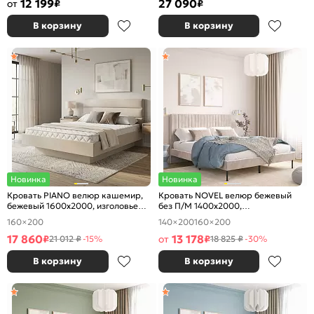
12 199
27 090
от
₽
₽
В корзину
В корзину
Новинка
Новинка
Кровать PIANO велюр кашемир,
Кровать NOVEL велюр бежевый
бежевый 1600x2000, изголовье
без П/М 1400x2000,
мягкое
ортопедическое основание,
160×200
140×200
160×200
изголовье мягкое
17 860
13 178
₽
от
₽
21 012 ₽
-15%
18 825 ₽
-30%
В корзину
В корзину