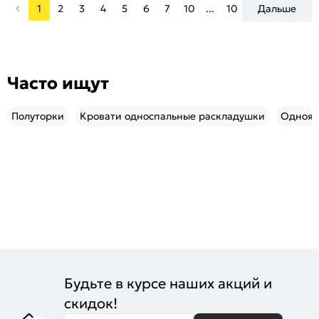
1
2
3
4
5
6
7
10
...
10
Дальше
Часто ищут
Полуторки
Кровати односпальные раскладушки
Однояр
Будьте в курсе наших акций и
скидок!