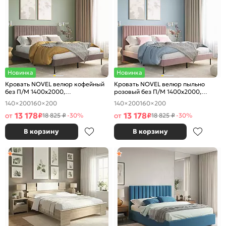
Новинка
Новинка
Кровать NOVEL велюр кофейный
Кровать NOVEL велюр пыльно
без П/М 1400x2000,
розовый без П/М 1400x2000,
ортопедическое основание,
ортопедическое основание,
140×200
160×200
140×200
160×200
изголовье мягкое
изголовье мягкое
13 178
13 178
от
₽
от
₽
18 825 ₽
-30%
18 825 ₽
-30%
В корзину
В корзину