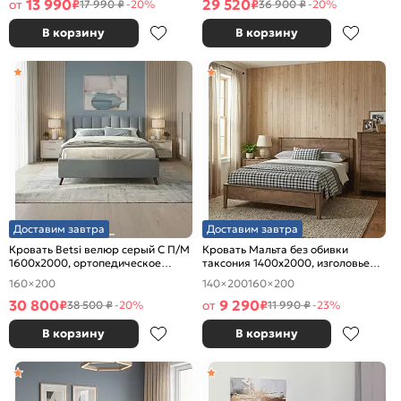
13 990
29 520
от
₽
₽
17 990 ₽
-20%
36 900 ₽
-20%
В корзину
В корзину
Доставим завтра
Доставим завтра
Кровать Betsi велюр серый С П/М
Кровать Мальта без обивки
1600x2000, ортопедическое
таксония 1400x2000, изголовье
основание, изголовье мягкое
жесткое
160×200
140×200
160×200
30 800
9 290
₽
от
₽
38 500 ₽
-20%
11 990 ₽
-23%
В корзину
В корзину