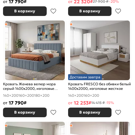
17 790
22 320
от
₽
от
₽
27 900 ₽
-20%
В корзину
В корзину
Доставим завтра
Кровать Женева велюр мора
Кровать FRESCO без обивки белый
серый 1400x2000, изголовье
1400x2000, изголовье жесткое
мягкое
140×200
160×200
180×200
140×200
160×200
17 790
12 253
от
₽
от
₽
14 415 ₽
-15%
В корзину
В корзину