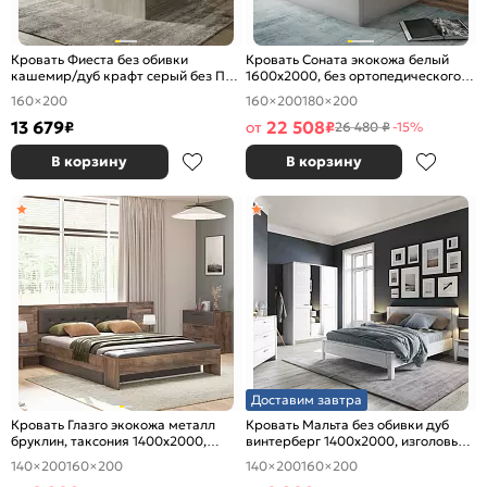
Кровать Фиеста без обивки
Кровать Соната экокожа белый
кашемир/дуб крафт серый без П/
1600x2000, без ортопедического
М 1600x2000, изголовье жесткое
основания, изголовье мягкое
160×200
160×200
180×200
13 679
22 508
₽
от
₽
26 480 ₽
-15%
В корзину
В корзину
Доставим завтра
Кровать Глазго экокожа металл
Кровать Мальта без обивки дуб
бруклин, таксония 1400x2000,
винтерберг 1400x2000, изголовье
изголовье мягкое
жесткое
140×200
160×200
140×200
160×200