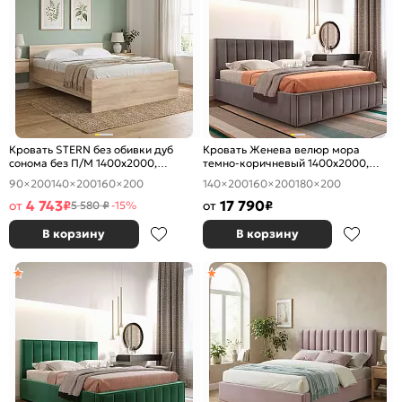
Кровать STERN без обивки дуб
Кровать Женева велюр мора
сонома без П/М 1400x2000,
темно-коричневый 1400x2000,
изголовье жесткое
изголовье мягкое
90×200
140×200
160×200
140×200
160×200
180×200
4 743
17 790
от
₽
от
₽
5 580 ₽
-15%
В корзину
В корзину