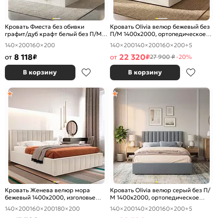
Кровать Фиеста без обивки
Кровать Olivia велюр бежевый без
графит/дуб крафт белый без П/М
П/М 1400x2000, ортопедическое
1400x2000, изголовье жесткое
основание, изголовье мягкое
140×200
160×200
140×200
140×200
160×200
+5
8 118
22 320
от
₽
от
₽
27 900 ₽
-20%
В корзину
В корзину
Кровать Женева велюр мора
Кровать Olivia велюр серый без П/
бежевый 1400x2000, изголовье
М 1400x2000, ортопедическое
мягкое
основание, изголовье мягкое
140×200
160×200
180×200
140×200
140×200
160×200
+5