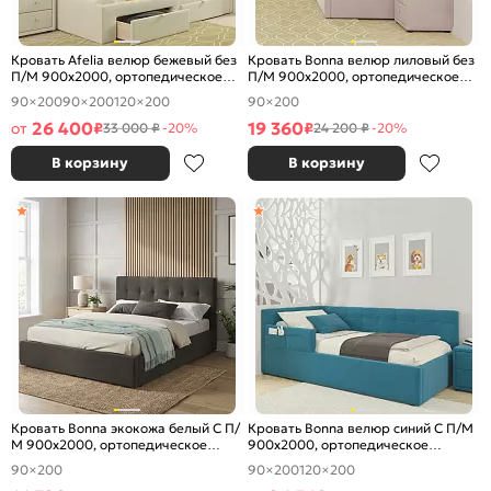
Кровать Afelia велюр бежевый без
Кровать Bonna велюр лиловый без
П/М 900x2000, ортопедическое
П/М 900x2000, ортопедическое
основание, изголовье мягкое
основание, изголовье мягкое
90×200
90×200
120×200
90×200
26 400
19 360
от
₽
₽
33 000 ₽
-20%
24 200 ₽
-20%
В корзину
В корзину
Кровать Bonna экокожа белый С П/
Кровать Bonna велюр синий С П/М
М 900x2000, ортопедическое
900x2000, ортопедическое
основание, изголовье мягкое
основание, изголовье мягкое
90×200
90×200
120×200