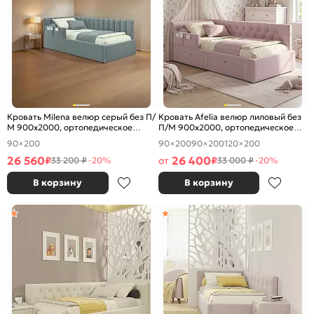
Кровать Milena велюр серый без П/
Кровать Afelia велюр лиловый без
М 900x2000, ортопедическое
П/М 900x2000, ортопедическое
основание, изголовье мягкое
основание, изголовье мягкое
90×200
90×200
90×200
120×200
26 560
26 400
₽
от
₽
33 200 ₽
-20%
33 000 ₽
-20%
В корзину
В корзину