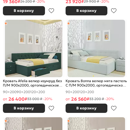
19 360
23 920
₽
₽
24 200 ₽
-20%
29 900 ₽
-20%
В корзину
В корзину
Кровать Afelia велюр изумруд без
Кровать Bonna велюр мята пастель
П/М 900x2000, ортопедическое
С П/М 900x2000, ортопедическое
основание, изголовье мягкое
основание, изголовье мягкое
90×200
90×200
120×200
90×200
120×200
26 400
26 560
от
₽
от
₽
33 000 ₽
-20%
33 200 ₽
-20%
В корзину
В корзину