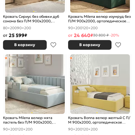
Кровать Сириус без обивки дуб
Кровать Milena велюр изумруд без
сонома без П/М 900x2000,
П/М 900x2000, ортопедическое
ортопедическое основание,
основание, изголовье мягкое
80×200
90×200
90×200
120×200
изголовье жесткое
25 599
24 640
от
₽
от
₽
30 800 ₽
-20%
В корзину
В корзину
Кровать Milena велюр мята
Кровать Bonna велюр желтый С П/
пастель без П/М 900x2000,
М 900x2000, ортопедическое
ортопедическое основание,
основание, изголовье мягкое
90×200
120×200
90×200
120×200
изголовье мягкое