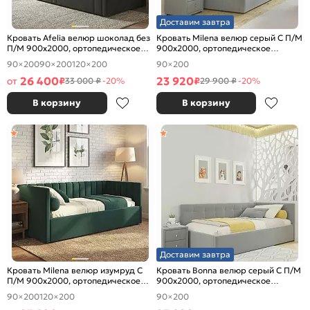
Доставим завтра
Кровать Afelia велюр шоколад без
Кровать Milena велюр серый С П/М
П/М 900x2000, ортопедическое
900x2000, ортопедическое
основание, изголовье мягкое
основание, изголовье мягкое
90×200
90×200
120×200
90×200
26 400
23 920
от
₽
₽
33 000 ₽
-20%
29 900 ₽
-20%
В корзину
В корзину
Доставим завтра
Кровать Milena велюр изумруд С
Кровать Bonna велюр серый С П/М
П/М 900x2000, ортопедическое
900x2000, ортопедическое
основание, изголовье мягкое
основание, изголовье мягкое
90×200
120×200
90×200