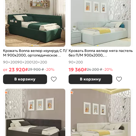
Кровать Bonna велюр изумруд С П/
Кровать Bonna велюр мята пастель
М 900x2000, ортопедическое
без П/М 900x2000,
основание, изголовье мягкое
ортопедическое основание,
90×200
90×200
120×200
90×200
изголовье мягкое
23 920
19 360
от
₽
₽
29 900 ₽
-20%
24 200 ₽
-20%
В корзину
В корзину