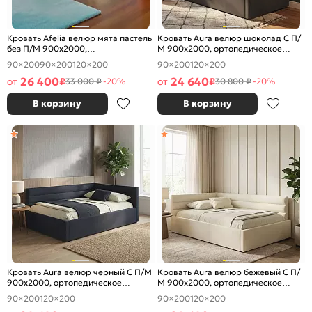
Кровать Afelia велюр мята пастель
Кровать Aura велюр шоколад С П/
без П/М 900x2000,
М 900x2000, ортопедическое
ортопедическое основание,
основание, изголовье мягкое
90×200
90×200
120×200
90×200
120×200
изголовье мягкое
26 400
24 640
от
₽
от
₽
33 000 ₽
-20%
30 800 ₽
-20%
В корзину
В корзину
Кровать Aura велюр черный С П/М
Кровать Aura велюр бежевый С П/
900x2000, ортопедическое
М 900x2000, ортопедическое
основание, изголовье мягкое
основание, изголовье мягкое
90×200
120×200
90×200
120×200