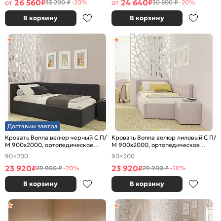
26 560
24 640
от
₽
от
₽
33 200 ₽
-20%
30 800 ₽
-20%
В корзину
В корзину
Доставим завтра
Кровать Bonna велюр черный С П/
Кровать Bonna велюр лиловый С П/
М 900x2000, ортопедическое
М 900x2000, ортопедическое
основание, изголовье мягкое
основание, изголовье мягкое
90×200
90×200
23 920
23 920
₽
₽
29 900 ₽
-20%
29 900 ₽
-20%
В корзину
В корзину