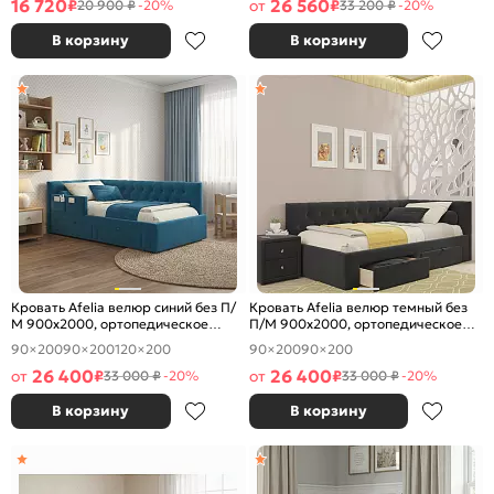
16 720
26 560
₽
от
₽
20 900 ₽
-20%
33 200 ₽
-20%
В корзину
В корзину
Кровать Afelia велюр синий без П/
Кровать Afelia велюр темный без
М 900x2000, ортопедическое
П/М 900x2000, ортопедическое
основание, изголовье мягкое
основание, изголовье мягкое
90×200
90×200
120×200
90×200
90×200
26 400
26 400
от
₽
от
₽
33 000 ₽
-20%
33 000 ₽
-20%
В корзину
В корзину