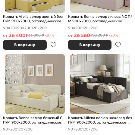
Кровать Afelia велюр желтый без
Кровать Bonna велюр лиловый С П/
П/М 900x2000, ортопедическое
М 900x2000, ортопедическое
основание, изголовье мягкое
основание, изголовье мягкое
90×200
90×200
120×200
90×200
120×200
26 400
26 560
от
₽
от
₽
33 000 ₽
-20%
33 200 ₽
-20%
В корзину
В корзину
Кровать Bonna велюр бежевый С
Кровать Milena велюр шоколад без
П/М 900x2000, ортопедическое
П/М 900x2000, ортопедическое
основание, изголовье мягкое
основание, изголовье мягкое
90×200
120×200
90×200
120×200