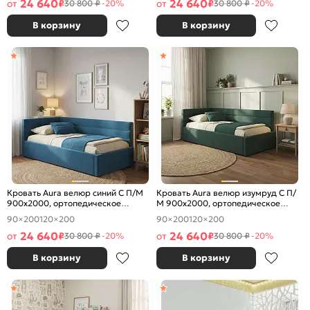
24 640
24 640
от
₽
от
₽
30 800 ₽
-20%
30 800 ₽
-20%
В корзину
В корзину
Кровать Aura велюр синий С П/М
Кровать Aura велюр изумруд С П/
900x2000, ортопедическое
М 900x2000, ортопедическое
основание, изголовье мягкое
основание, изголовье мягкое
90×200
120×200
90×200
120×200
24 640
24 640
от
₽
от
₽
30 800 ₽
-20%
30 800 ₽
-20%
В корзину
В корзину