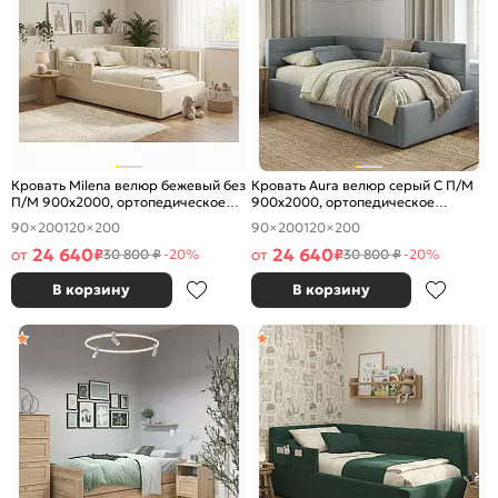
Кровать Milena велюр бежевый без
Кровать Aura велюр серый С П/М
П/М 900x2000, ортопедическое
900x2000, ортопедическое
основание, изголовье мягкое
основание, изголовье мягкое
90×200
120×200
90×200
120×200
24 640
24 640
от
₽
от
₽
30 800 ₽
-20%
30 800 ₽
-20%
В корзину
В корзину