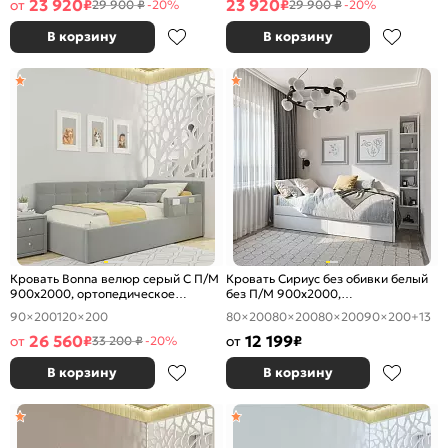
23 920
23 920
от
₽
₽
29 900 ₽
-20%
29 900 ₽
-20%
В корзину
В корзину
Кровать Bonna велюр серый С П/М
Кровать Сириус без обивки белый
900x2000, ортопедическое
без П/М 900x2000,
основание, изголовье мягкое
ортопедическое основание,
90×200
120×200
80×200
80×200
80×200
90×200
+13
изголовье жесткое
26 560
12 199
от
₽
от
₽
33 200 ₽
-20%
В корзину
В корзину