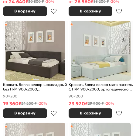
24 640
26 560
от
₽
от
₽
30 800 ₽
-20%
33 200 ₽
-20%
В корзину
В корзину
Кровать Bonna велюр шоколадный
Кровать Bonna велюр мята пастель
без П/М 900x2000,
С П/М 900x2000, ортопедическое
ортопедическое основание,
основание, изголовье мягкое
90×200
90×200
изголовье мягкое
19 360
23 920
₽
₽
24 200 ₽
-20%
29 900 ₽
-20%
В корзину
В корзину