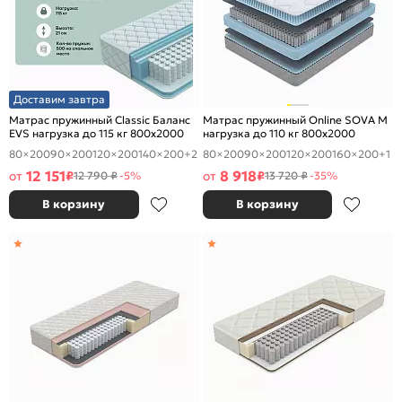
Доставим завтра
Матрас пружинный Classic Баланс
Матрас пружинный Online SOVA M
EVS нагрузка до 115 кг 800x2000
нагрузка до 110 кг 800x2000
80×200
90×200
120×200
140×200
+2
80×200
90×200
120×200
160×200
+1
12 151
8 918
от
₽
от
₽
12 790 ₽
-5%
13 720 ₽
-35%
В корзину
В корзину