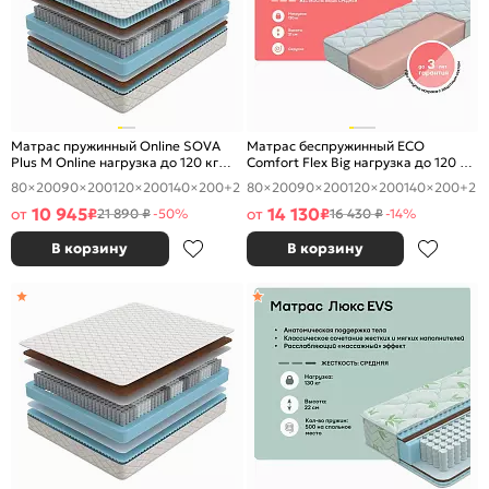
Матрас пружинный Online SOVA
Матрас беспружинный ECO
Plus M Online нагрузка до 120 кг
Comfort Flex Big нагрузка до 120 кг
800x2000
800x2000
80×200
90×200
120×200
140×200
+2
80×200
90×200
120×200
140×200
+2
10 945
14 130
от
₽
от
₽
21 890 ₽
-50%
16 430 ₽
-14%
В корзину
В корзину