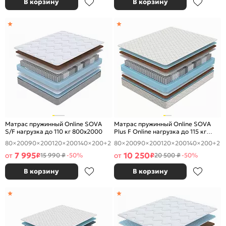
В корзину
В корзину
Матрас пружинный Online SOVA
Матрас пружинный Online SOVA
S/F нагрузка до 110 кг 800x2000
Plus F Online нагрузка до 115 кг
800x2000
80×200
90×200
120×200
140×200
+2
80×200
90×200
120×200
140×200
+2
7 995
10 250
от
₽
от
₽
15 990 ₽
-50%
20 500 ₽
-50%
В корзину
В корзину