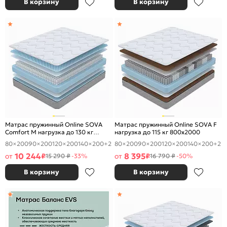
В корзину
В корзину
Матрас пружинный Online SOVA
Матрас пружинный Online SOVA F
Comfort M нагрузка до 130 кг
нагрузка до 115 кг 800x2000
800x2000
80×200
90×200
120×200
140×200
+2
80×200
90×200
120×200
140×200
+2
10 244
8 395
от
₽
от
₽
15 290 ₽
-33%
16 790 ₽
-50%
В корзину
В корзину