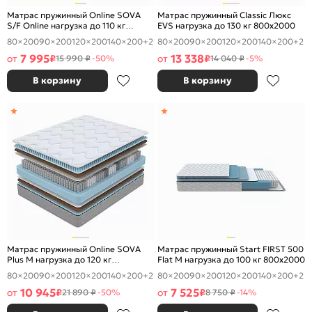
Матрас пружинный Online SOVA
Матрас пружинный Classic Люкс
S/F Online нагрузка до 110 кг
EVS нагрузка до 130 кг 800x2000
800x2000
80×200
90×200
120×200
140×200
+2
80×200
90×200
120×200
140×200
+2
7 995
13 338
от
₽
от
₽
15 990 ₽
-50%
14 040 ₽
-5%
В корзину
В корзину
Матрас пружинный Online SOVA
Матрас пружинный Start FIRST 500
Plus M нагрузка до 120 кг
Flat M нагрузка до 100 кг 800x2000
800x2000
80×200
90×200
120×200
140×200
+2
80×200
90×200
120×200
140×200
+2
10 945
7 525
от
₽
от
₽
21 890 ₽
-50%
8 750 ₽
-14%