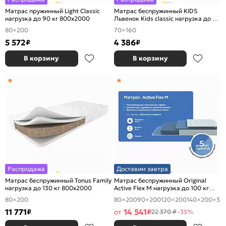
Матрас пружинный Light Classic
Матрас беспружинный KIDS
нагрузка до 90 кг 800x2000
Львенок Kids classic нагрузка до 90
кг 700x1600
80×200
70×160
5 572
4 386
₽
₽
В корзину
В корзину
Распродажа
Доставим завтра
Матрас беспружинный Tonus Family
Матрас беспружинный Original
нагрузка до 130 кг 800x2000
Active Flex M нагрузка до 100 кг
800x2000
80×200
80×200
90×200
120×200
140×200
+3
11 771
14 541
₽
от
₽
22 370 ₽
-35%