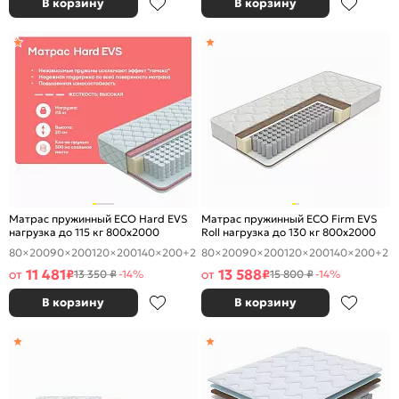
В корзину
В корзину
Матрас пружинный ECO Hard EVS
Матрас пружинный ECO Firm EVS
нагрузка до 115 кг 800x2000
Roll нагрузка до 130 кг 800x2000
80×200
90×200
120×200
140×200
+2
80×200
90×200
120×200
140×200
+2
11 481
13 588
от
₽
от
₽
13 350 ₽
-14%
15 800 ₽
-14%
В корзину
В корзину