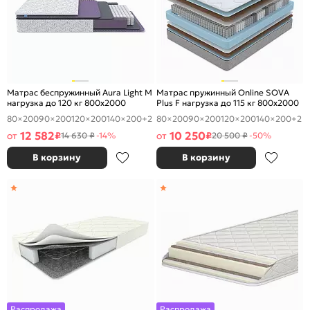
Матрас беспружинный Aura Light M
Матрас пружинный Online SOVA
нагрузка до 120 кг 800x2000
Plus F нагрузка до 115 кг 800x2000
80×200
90×200
120×200
140×200
+2
80×200
90×200
120×200
140×200
+2
12 582
10 250
от
₽
от
₽
14 630 ₽
-14%
20 500 ₽
-50%
В корзину
В корзину
Распродажа
Распродажа