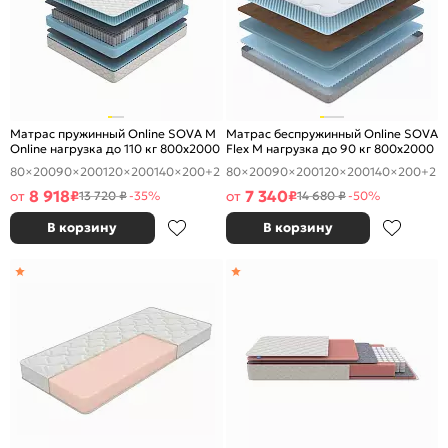
Матрас пружинный Online SOVA M
Матрас беспружинный Online SOVA
Online нагрузка до 110 кг 800x2000
Flex M нагрузка до 90 кг 800x2000
80×200
90×200
120×200
140×200
+2
80×200
90×200
120×200
140×200
+2
8 918
7 340
от
₽
от
₽
13 720 ₽
-35%
14 680 ₽
-50%
В корзину
В корзину