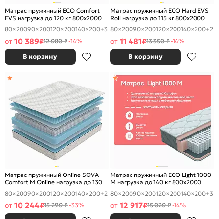
Матрас пружинный ECO Comfort
Матрас пружинный ECO Hard EVS
EVS нагрузка до 120 кг 800x2000
Roll нагрузка до 115 кг 800x2000
80×200
90×200
120×200
140×200
+3
80×200
90×200
120×200
140×200
+2
10 389
11 481
от
₽
от
₽
12 080 ₽
-14%
13 350 ₽
-14%
В корзину
В корзину
Матрас пружинный Online SOVA
Матрас пружинный ECO Light 1000
Comfort M Online нагрузка до 130
M нагрузка до 140 кг 800x2000
кг 800x2000
80×200
90×200
120×200
140×200
+2
80×200
90×200
120×200
140×200
+3
10 244
12 917
от
₽
от
₽
15 290 ₽
-33%
15 020 ₽
-14%