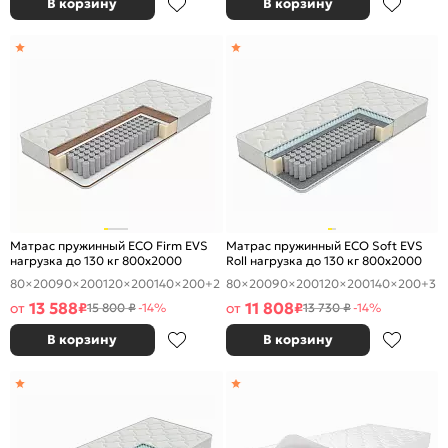
В корзину
В корзину
Матрас пружинный ECO Firm EVS
Матрас пружинный ECO Soft EVS
нагрузка до 130 кг 800x2000
Roll нагрузка до 130 кг 800x2000
80×200
90×200
120×200
140×200
+2
80×200
90×200
120×200
140×200
+3
13 588
11 808
от
₽
от
₽
15 800 ₽
-14%
13 730 ₽
-14%
В корзину
В корзину