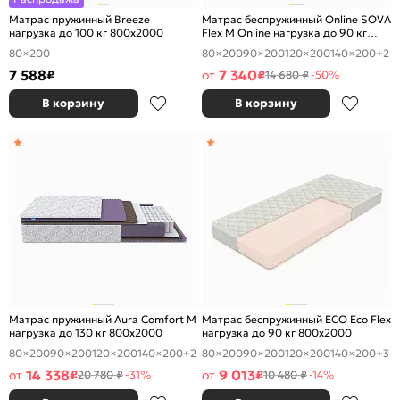
Матрас пружинный Breeze
Матрас беспружинный Online SOVA
нагрузка до 100 кг 800x2000
Flex M Online нагрузка до 90 кг
800x2000
80×200
80×200
90×200
120×200
140×200
+2
7 588
7 340
₽
от
₽
14 680 ₽
-50%
В корзину
В корзину
Матрас пружинный Aura Comfort M
Матрас беспружинный ECO Eco Flex
нагрузка до 130 кг 800x2000
нагрузка до 90 кг 800x2000
80×200
90×200
120×200
140×200
+2
80×200
90×200
120×200
140×200
+3
14 338
9 013
от
₽
от
₽
20 780 ₽
-31%
10 480 ₽
-14%