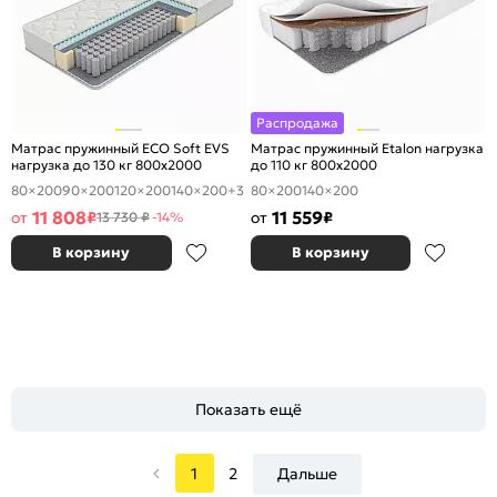
Распродажа
Матрас пружинный ECO Soft EVS
Матрас пружинный Etalon нагрузка
нагрузка до 130 кг 800x2000
до 110 кг 800x2000
80×200
90×200
120×200
140×200
+3
80×200
140×200
11 808
11 559
от
₽
от
₽
13 730 ₽
-14%
В корзину
В корзину
Показать ещё
1
2
Дальше