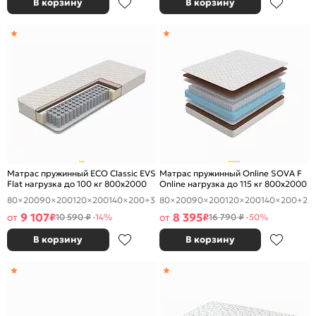
В корзину
В корзину
Матрас пружинный ECO Classic EVS
Матрас пружинный Online SOVA F
Flat нагрузка до 100 кг 800x2000
Online нагрузка до 115 кг 800x2000
80×200
90×200
120×200
140×200
+3
80×200
90×200
120×200
140×200
+2
9 107
8 395
от
₽
от
₽
10 590 ₽
-14%
16 790 ₽
-50%
В корзину
В корзину