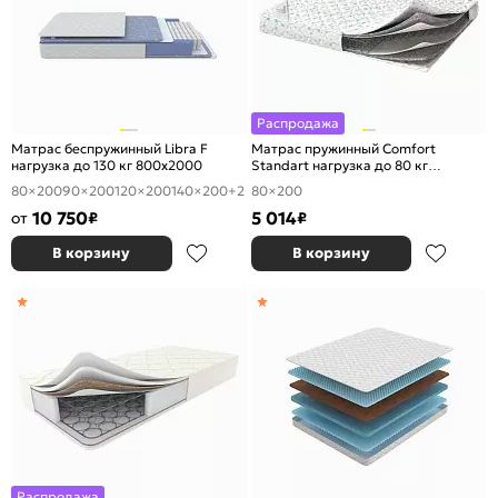
Распродажа
Матрас беспружинный Libra F
Матрас пружинный Comfort
нагрузка до 130 кг 800x2000
Standart нагрузка до 80 кг
800x2000
80×200
90×200
120×200
140×200
+2
80×200
10 750
5 014
от
₽
₽
В корзину
В корзину
Распродажа