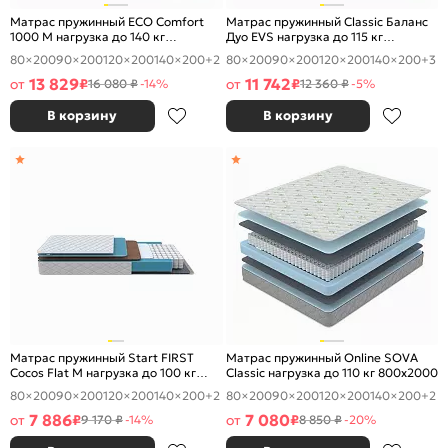
Матрас пружинный ECO Comfort
Матрас пружинный Classic Баланс
1000 M нагрузка до 140 кг
Дуо EVS нагрузка до 115 кг
800x2000
800x2000
80×200
90×200
120×200
140×200
+2
80×200
90×200
120×200
140×200
+3
13 829
11 742
от
₽
от
₽
16 080 ₽
-14%
12 360 ₽
-5%
В корзину
В корзину
Матрас пружинный Start FIRST
Матрас пружинный Online SOVA
Cocos Flat M нагрузка до 100 кг
Classic нагрузка до 110 кг 800x2000
800x2000
80×200
90×200
120×200
140×200
+2
80×200
90×200
120×200
140×200
+2
7 886
7 080
от
₽
от
₽
9 170 ₽
-14%
8 850 ₽
-20%