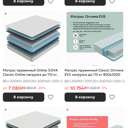
В корзину
В корзину
Матрас пружинный Online SOVA
Матрас пружинный Classic Оптима
Classic Online нагрузка до 110 кг
EVS нагрузка до 115 кг 800x2000
800x2000
80×200
90×200
120×200
140×200
+2
80×200
90×200
120×200
140×200
+2
7 080
10 754
от
₽
от
₽
8 850 ₽
-20%
11 320 ₽
-5%
В корзину
В корзину