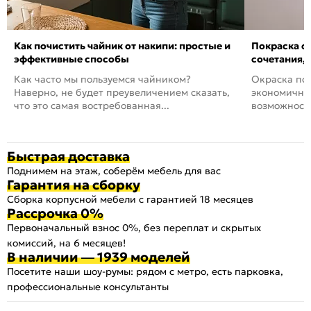
Как почистить чайник от накипи: простые и
Покраска ст
эффективные способы
сочетания,
Как часто мы пользуемся чайником?
Окраска пов
Наверно, не будет преувеличением сказать,
экономичный
что это самая востребованная...
возможность
Быстрая доставка
Поднимем на этаж, соберём мебель для вас
Гарантия на сборку
Сборка корпусной мебели с гарантией 18 месяцев
Рассрочка 0%
Первоначальный взнос 0%, без переплат и скрытых
комиссий, на 6 месяцев!
В наличии — 1939 моделей
Посетите наши шоу-румы: рядом с метро, есть парковка,
профессиональные консультанты