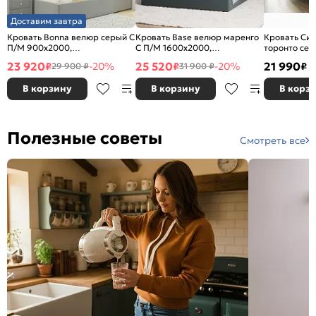
Доставим завтра
Кровать Bonna велюр серый С
Кровать Base велюр маренго
Кровать Си
П/М 900x2000,
С П/М 1600x2000,
торонто сер
ортопедическое основание,
ортопедическое основание,
изголовье м
23 920
25 520
21 990
₽
-20%
₽
-20%
₽
29 900 ₽
31 900 ₽
изголовье мягкое
без изголовья
В корзину
В корзину
В корз
Полезные советы
Смотреть все