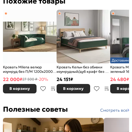
Похожие товары
Доставим з
Кровать Milena велюр
Кровать Кельн без обивки
Кровать Ma
изумруд без П/М 1200x2000,
изумрудный/дуб крафт без П/
зеленый 16
ортопедическое основание,
М 1600x2000, изголовье
изголовье м
22 000
24 151
24 480
₽
-20%
₽
₽
27 500 ₽
2
изголовье мягкое
жесткое
В корзину
В корзину
В корз
Полезные советы
Смотреть все