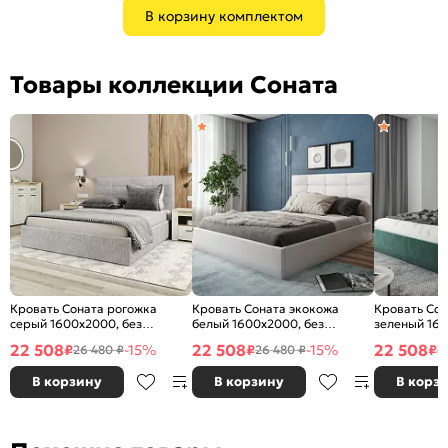
В корзину комплектом
Товары коллекции Соната
Кровать Соната рогожка
Кровать Соната экокожа
Кровать Со
серый 1600x2000, без
белый 1600x2000, без
зеленый 160
ортопедического основания,
ортопедического основания,
ортопедичес
22 508
22 508
22 508
₽
-15%
₽
-15%
₽
26 480 ₽
26 480 ₽
2
изголовье мягкое
изголовье мягкое
изголовье м
В корзину
В корзину
В корз