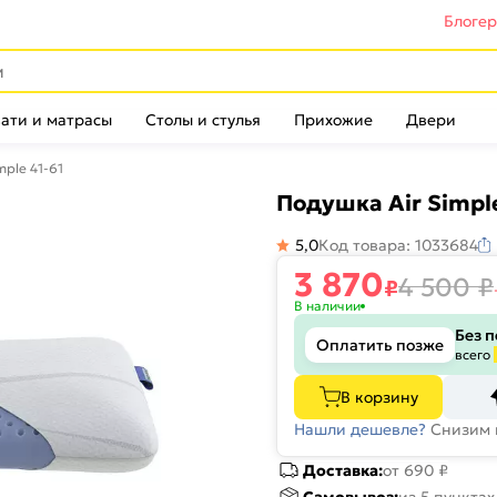
Блоге
ати и матрасы
Столы и стулья
Прихожие
Двери
mple 41-61
Подушка Air Simple
5,0
Код товара: 1033684
3 870
4 500
₽
₽
В наличии
Без 
Оплатить позже
всего
В корзину
Нашли дешевле?
Снизим 
Доставка:
от 690 ₽