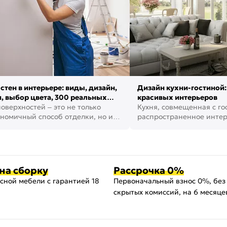
стен в интерьере: виды, дизайн,
Дизайн кухни-гостиной:
, выбор цвета, 300 реальных
красивых интерьеров
оверхностей – это не только
Кухня, совмещенная с го
номичный способ отделки, но и
распространенное инте
ть создать кре...
наши дни. В нем от...
на сборку
Рассрочка 0%
сной мебели с гарантией 18
Первоначальный взнос 0%, без
скрытых комиссий, на 6 месяце