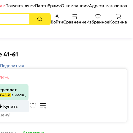
рам
Покупателям
Партнёрам
О компании
Адреса магазинов
Войти
Сравнение
Избранное
Корзина
 41-61
Поделиться
-14%
переплат
645 ₽
в месяц
Купить
цену!