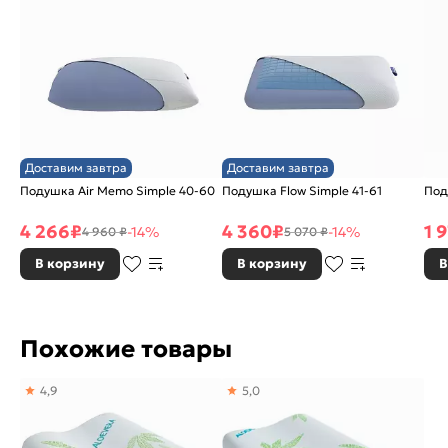
Доставим завтра
Доставим завтра
Подушка Air Memo Simple 40-60
Подушка Flow Simple 41-61
Под
4 266
₽
4 360
₽
1 
-14%
-14%
4 960 ₽
5 070 ₽
В корзину
В корзину
В
Похожие товары
4,9
5,0