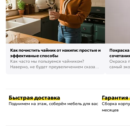
Как почистить чайник от накипи: простые и
Покраска 
эффективные способы
сочетания
Как часто мы пользуемся чайником?
фото
Окраска п
Наверно, не будет преувеличением сказать,
самый эко
что это самая востребованная...
возможнос
Быстрая доставка
Гарантия 
Поднимем на этаж, соберём мебель для вас
Сборка корпу
месяцев