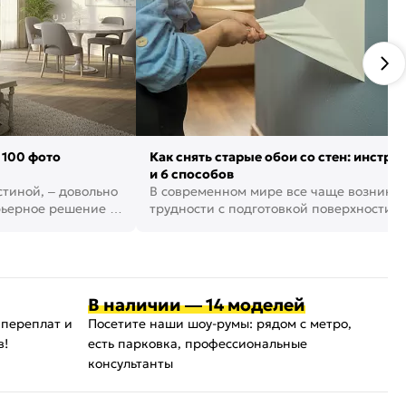
 100 фото
Как снять старые обои со стен: инстру
и 6 способов
стиной, – довольно
В современном мире все чаще возника
рьерное решение в
трудности с подготовкой поверхности д
поклейки обоев. И многие за...
В наличии — 14 моделей
 переплат и
Посетите наши шоу-румы: рядом с метро,
в!
есть парковка, профессиональные
консультанты