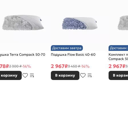
Доставим завтра
Доставим 
ушка Terra Compack 50-70
Подушка Flow Basic 40-60
Комплект п
Compack 5
978
₽
2 967
₽
2 967
₽
-14%
-14%
2 300 ₽
3 450 ₽
3
 корзину
В корзину
В корз