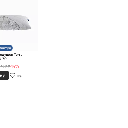
завтра
одушек Terra
0-70
-14%
 450 ₽
ину