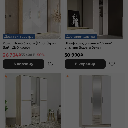
Доставим завтра
Доставим завтра
Ирис Шкаф 3-х ств.(1350) (Браш
Шкаф трехдверный "Элана"
Вайт, Дуб Крафт)
спальня Бодега белая
26 704
30 990
₽
₽
53 408 ₽
-50%
В корзину
В корзину