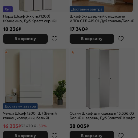
Хит
Доставим завтра
Норд Шкаф 3-х ств.(1200)
Шкаф 3-х дверный с ящиками
(Кашемир, Дуб Крафт серый)
ИЛГА СТЛ.415.01 Дуб сонома/Белый
18 236
17 340
₽
₽
В корзину
В корзину
Доставим завтра
Челси Шкаф 1200 (Ш) (Белый
Остин Шкаф для одежды 13.336.03
глянец холодный, белый)
Белый шагрень, Дуб Золотой Крафт
16 235
38 005
₽
₽
32 470 ₽
-50%
В корзину
В корзину