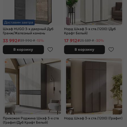
Доставим завтра
Шкаф HUGO 3-х дверный Дуб
Норд Шкаф 3-х ств.(1200) (Дуб
Гранж/Железный камень
Крафт Белый)
33 992
17 912
₽
₽
39 990 ₽
-15%
25 589 ₽
-30%
В корзину
В корзину
Прихожая Роджина Шкаф 3-х ств
Норд Шкаф 3-х ств.(1200) (Графит)
(Графит/Дуб Крафт Белый)