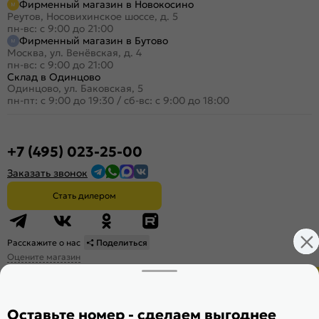
Фирменный магазин в Новокосино
Реутов, Носовихинское шоссе, д. 5
пн-вс: с 9:00 до 21:00
Фирменный магазин в Бутово
Москва, ул. Венёвская, д. 4
пн-вс: с 9:00 до 21:00
Склад в Одинцово
Одинцово, ул. Баковская, 5
пн-пт: с 9:00 до 19:30
/
сб-вс: с 9:00 до 18:00
+7 (495) 023-25-00
Заказать звонок
Стать дилером
Расскажите о нас
Поделиться
Оцените магазин
Оставьте номер - сделаем выгоднее