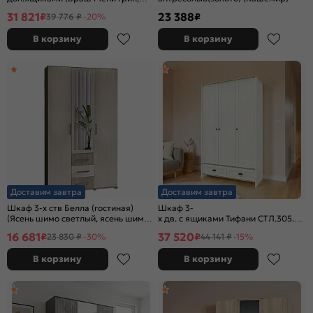
Дуб Крафт)
31 821
23 388
₽
₽
39 776 ₽
-20%
В корзину
В корзину
Доставим завтра
Доставим завтра
Шкаф 3-х ств Белла (гостиная)
Шкаф 3-
(Ясень шимо светлый, ясень шимо
х дв. с ящиками Тифани СТЛ.305.02 
темный)
Белый
16 681
37 520
₽
₽
23 830 ₽
-30%
44 141 ₽
-15%
В корзину
В корзину