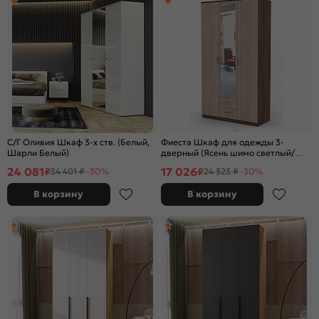
С/Г Оливия Шкаф 3-х ств. (Белый,
Фиеста Шкаф для одежды 3-
Шарли Белый)
дверный (Ясень шимо светлый/
Ясень шимо темный)
24 081
17 026
₽
₽
34 401 ₽
-30%
24 323 ₽
-30%
В корзину
В корзину