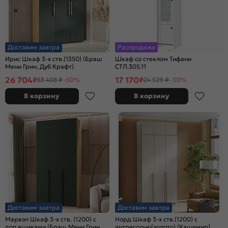
Доставим завтра
Распродажа
Ирис Шкаф 3-х ств.(1350) (Браш
Шкаф со стеклом Тифани
Мени Грин, Дуб Крафт)
СТЛ.305.11
26 704
17 170
₽
₽
53 408 ₽
-50%
24 529 ₽
-30%
В корзину
В корзину
Доставим завтра
Доставим завтра
Марвэл Шкаф 3-х ств. (1200) с
Норд Шкаф 3-х ств.(1200) с
доп.ящиками (Браш Мени Грин,
антресолью(золото) (Кашемир)