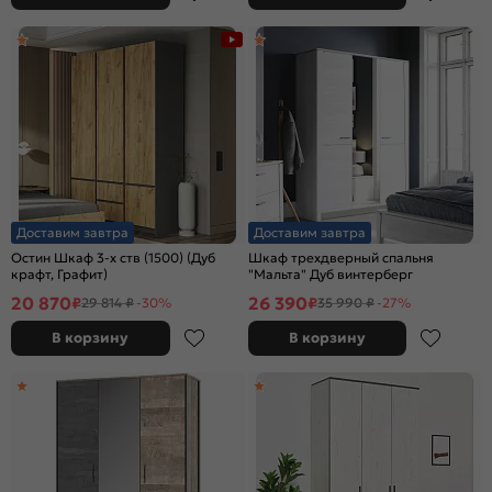
Доставим завтра
Доставим завтра
Остин Шкаф 3-х ств (1500) (Дуб
Шкаф трехдверный спальня
крафт, Графит)
"Мальта" Дуб винтерберг
20 870
26 390
₽
₽
29 814 ₽
-30%
35 990 ₽
-27%
В корзину
В корзину