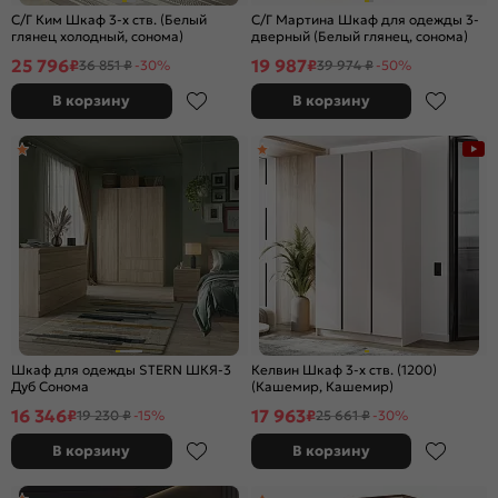
С/Г Ким Шкаф 3-х ств. (Белый
С/Г Мартина Шкаф для одежды 3-
глянец холодный, сонома)
дверный (Белый глянец, сонома)
25 796
19 987
₽
₽
36 851 ₽
-30%
39 974 ₽
-50%
В корзину
В корзину
Шкаф для одежды STERN ШКЯ-3
Келвин Шкаф 3-х ств. (1200)
Дуб Сонома
(Кашемир, Кашемир)
16 346
17 963
₽
₽
19 230 ₽
-15%
25 661 ₽
-30%
В корзину
В корзину