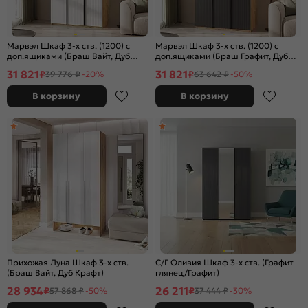
Марвэл Шкаф 3-х ств. (1200) с
Марвэл Шкаф 3-х ств. (1200) с
доп.ящиками (Браш Вайт, Дуб
доп.ящиками (Браш Графит, Дуб
Крафт)
Крафт)
31 821
31 821
₽
₽
39 776 ₽
-20%
63 642 ₽
-50%
В корзину
В корзину
Прихожая Луна Шкаф 3-х ств.
С/Г Оливия Шкаф 3-х ств. (Графит
(Браш Вайт, Дуб Крафт)
глянец/Графит)
28 934
26 211
₽
₽
57 868 ₽
-50%
37 444 ₽
-30%