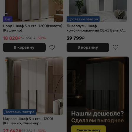
Хит
Доставим завтра
Норд Шкаф 3-х ств.(1200)(золото)
Ливерпуль Шкаф
(Кашемир)
комбинированный 08.45 Белый/
Ясень Ваниль
18 828
39 799
₽
₽
37 656 ₽
-50%
В корзину
В корзину
Доставим завтра
Марвэл Шкаф 3-х ств. (1200)
(Кашемир, Кашемир)
27 642
₽
55 284 ₽
-50%