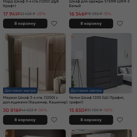
Норд Шкаф 3-х ств.(1200) (Дуб
Шкаф для одежды STERN ШКЯ-3
Крафт)
Белый
17 941
16 346
₽
₽
22 426 ₽
-20%
19 230 ₽
-15%
В корзину
В корзину
Доставим завтра
Доставим завтра
Марвэл Шкаф 3-х ств. (1200) с
Челси Шкаф 1200 (Ш) (Графит,
доп.ящиками (Кашемир, Кашемир)
графит)
30 816
15 850
₽
₽
44 023 ₽
-30%
31 700 ₽
-50%
В корзину
В корзину