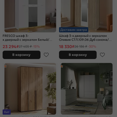
Доставим завтра
FRESCO шкаф 3-
Шкаф 3-х дверный с зеркалом
х дверный с зеркалом Белый/
Оливия СТЛ.109.06 Дуб сонома/
Дуб Вотан
Белый
23 294
18 330
₽
₽
27 405 ₽
-15%
26 186 ₽
-30%
В корзину
В корзину
Хит