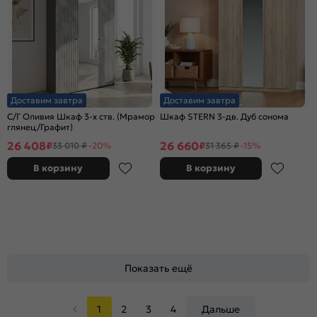
Доставим завтра
Доставим завтра
С/Г Оливия Шкаф 3-х ств. (Мрамор
Шкаф STERN 3-дв. Дуб сонома
глянец/Графит)
26 408
26 660
₽
₽
33 010 ₽
-20%
31 365 ₽
-15%
В корзину
В корзину
Показать ещё
1
2
3
4
Дальше