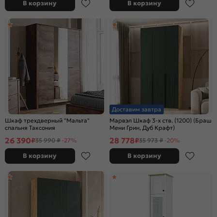
В корзину
В корзину
Доставим завтра
Шкаф трехдверный "Мальта"
Марвэл Шкаф 3-х ств. (1200) (Браш
спальня Таксония
Мени Грин, Дуб Крафт)
26 390
28 778
₽
₽
35 990 ₽
-27%
35 973 ₽
-20%
В корзину
В корзину