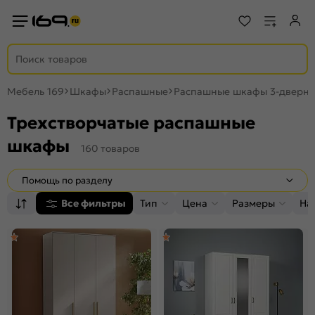
Мебель 169
Шкафы
Распашные
Распашные шкафы 3-дверн
Трехстворчатые распашные
шкафы
160 товаров
Помощь по разделу
Все фильтры
Тип
Цена
Размеры
На