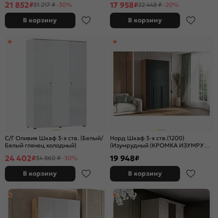
21 852
17 958
₽
₽
31 217 ₽
-30%
22 448 ₽
-20%
В корзину
В корзину
С/Г Оливия Шкаф 3-х ств. (Белый/
Норд Шкаф 3-х ств.(1200)
Белый глянец холодный)
(Изумрудный (КРОМКА ИЗУМРУД),
Дуб Крафт (КРОМКА ДУБ КРАФТ))
24 402
19 948
₽
₽
34 860 ₽
-30%
В корзину
В корзину