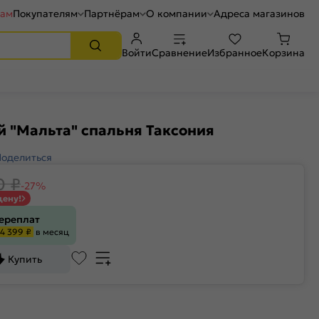
рам
Покупателям
Партнёрам
О компании
Адреса магазинов
Войти
Сравнение
Избранное
Корзина
 "Мальта" спальня Таксония
Поделиться
0
₽
-27%
цену!
переплат
4 399 ₽
в месяц
Купить