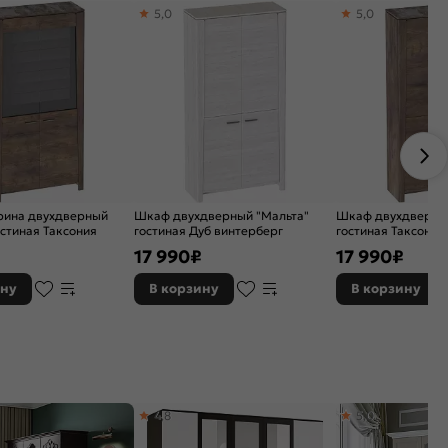
5,0
5,0
рина двухдверный
Шкаф двухдверный "Мальта"
Шкаф двухдверный
остиная Таксония
гостиная Дуб винтерберг
гостиная Таксония
₽
17 990
₽
17 990
₽
ину
В корзину
В корзину
4,8
5,0