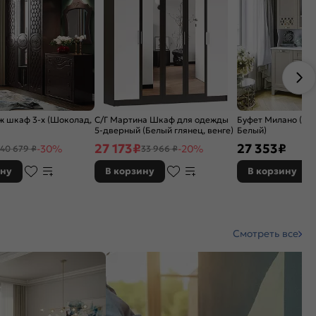
ж шкаф 3-х (Шоколад,
С/Г Мартина Шкаф для одежды
Буфет Милано (Ша
5-дверный (Белый глянец, венге)
Белый)
27 173
₽
27 353
₽
-30%
-20%
40 679 ₽
33 966 ₽
ину
В корзину
В корзину
Смотреть все