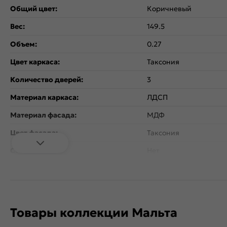
Общий цвет:
Коричневый
Вес:
149.5
Объем:
0.27
Цвет каркаса:
Таксония
Количество дверей:
3
Материал каркаса:
ЛДСП
Материал фасада:
МДФ
Цвет фасада:
Таксония
Стекло:
Нет
Тип поверхности:
Матовая
Страна производитель:
Россия
Назначение:
Спальня
Товары коллекции Мальта
Коллекция:
Мальта