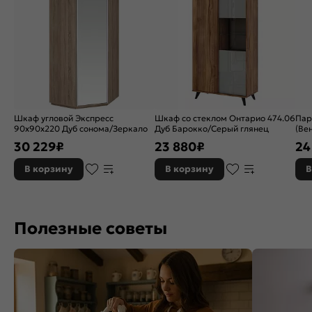
Шкаф угловой Экспресс
Шкаф со стеклом Онтарио 474.06
Пар
90х90х220 Дуб сонома/Зеркало
Дуб Барокко/Серый глянец
(Вен
30 229
₽
23 880
₽
24
В корзину
В корзину
В
Полезные советы