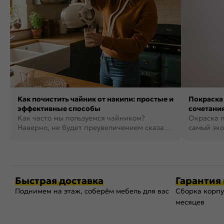
Как почистить чайник от накипи: простые и
Покраска 
эффективные способы
сочетания
Как часто мы пользуемся чайником?
фото
Окраска п
Наверно, не будет преувеличением сказать,
самый эко
что это самая востребованная...
возможнос
Быстрая доставка
Гарантия 
Поднимем на этаж, соберём мебель для вас
Сборка корпу
месяцев