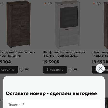
5,0
4,9
5,0
ой, С полками
ф двухдверный спальня
Шкаф -витрина двухдверный
Шкаф -вит
льта" Таксония
"Мальта" гостиная Дуб
"Мальта" г
винтерберг
 990
₽
19 590
₽
19 590
 корзину
В корзину
В корз
Оставьте номер - сделаем выгоднее
5,0
5,0
5,0
Телефон*