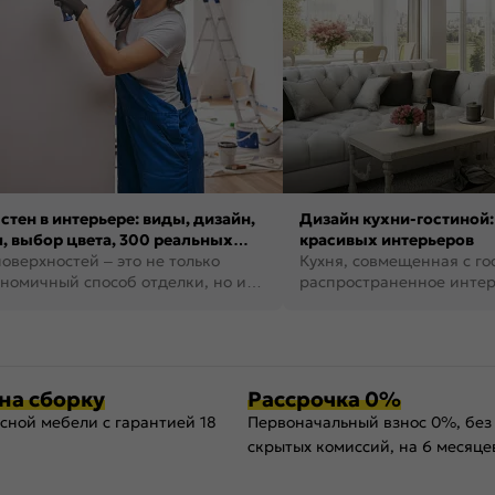
стен в интерьере: виды, дизайн,
Дизайн кухни-гостиной:
, выбор цвета, 300 реальных
красивых интерьеров
оверхностей – это не только
Кухня, совмещенная с го
номичный способ отделки, но и
распространенное инте
ть создать кре...
наши дни. В нем от...
на сборку
Рассрочка 0%
сной мебели с гарантией 18
Первоначальный взнос 0%, без
скрытых комиссий, на 6 месяце