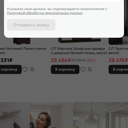
Указывая свои данные, вы подтверждаете ознакомление c
Политикой обработки персональных данных
.
Отправить заявку
ма (гостиная) Пенал стекло
С/Г Мартина Шкаф для одежды
С/Г Прести
ге)
4-дверный (Белый глянец, венге)
венге)
 331
₽
23 484
₽
28 475
₽
-20%
29 355 ₽
 корзину
В корзину
В корз