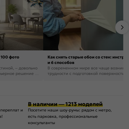
 100 фото
Как снять старые обои со стен: инстру
и 6 способов
стиной, – довольно
В современном мире все чаще возника
рьерное решение в
трудности с подготовкой поверхности д
поклейки обоев. И многие за...
В наличии — 1213 моделей
 переплат и
Посетите наши шоу-румы: рядом с метро,
в!
есть парковка, профессиональные
консультанты