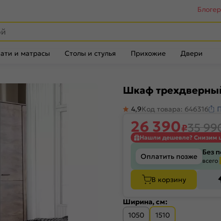
Блоге
ати и матрасы
Столы и стулья
Прихожие
Двери
Шкаф трехдверный
4,9
Код товара: 646316
26 390
35 99
₽
Нашли дешевле? Снизим 
Без 
Оплатить позже
всего
В корзину
Ширина, см:
1050
1510