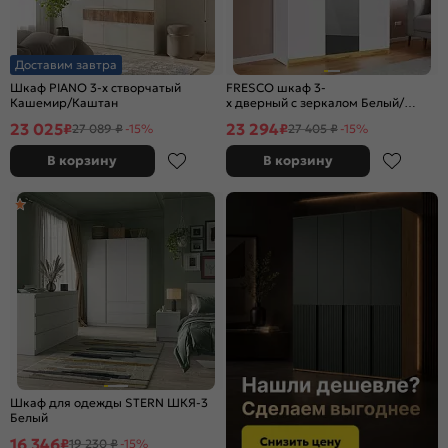
Доставим завтра
Шкаф PIANO 3-х створчатый
FRESCO шкаф 3-
Кашемир/Каштан
х дверный с зеркалом Белый/
Дуб Вотан
23 025
23 294
₽
₽
27 089 ₽
-15%
27 405 ₽
-15%
В корзину
В корзину
Шкаф для одежды STERN ШКЯ-3
Белый
16 346
₽
19 230 ₽
-15%