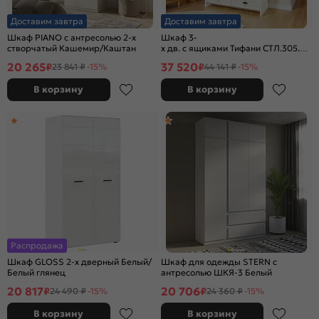
Доставим завтра
Доставим завтра
Шкаф PIANO с антресолью 2-х
Шкаф 3-
створчатый Кашемир/Каштан
х дв. с ящиками Тифани СТЛ.305.02 
Белый
20 265
37 520
₽
₽
23 841 ₽
-15%
44 141 ₽
-15%
В корзину
В корзину
Распродажа
Шкаф GLOSS 2-х дверный Белый/
Шкаф для одежды STERN с
Белый глянец
антресолью ШКЯ-3 Белый
20 817
20 706
₽
₽
24 490 ₽
-15%
24 360 ₽
-15%
В корзину
В корзину