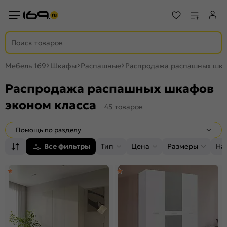
Мебель 169
Шкафы
Распашные
Распродажа распашных шка
Распродажа распашных шкафов
эконом класса
45 товаров
Помощь по разделу
Все фильтры
Тип
Цена
Размеры
На