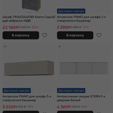
Доставим завтра
Шкаф 790x520x2085 Киото Серый/
Антресоль PIANO для шкафа 2-х
дуб небраска МДФ
створчатого Кашемир
22 160
3 390
₽
₽
31 657 ₽
-30%
3 989 ₽
-15%
В корзину
В корзину
Доставим завтра
Доставим завтра
Антресоль PIANO для шкафа 3-х
Антресольная секция STERN 3-х
створчатого Кашемир
дверная Белый
5 025
4 361
₽
₽
5 912 ₽
-15%
5 130 ₽
-15%