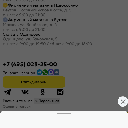
Фирменный магазин в Новокосино
Реутов, Носовихинское шоссе, д. 5
пн-вс: с 9:00 до 21:00
Фирменный магазин в Бутово
Москва, ул. Венёвская, д. 4
пн-вс: с 9:00 до 21:00
Склад в Одинцово
Одинцово, ул. Баковская, 5
пн-пт: с 9:00 до 19:30
/
сб-вс: с 9:00 до 18:00
+7 (495) 023-25-00
Заказать звонок
Стать дилером
Расскажите о нас
Поделиться
Оцените магазин