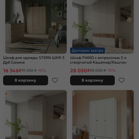
Доставим завтра
Шкаф для одежды STERN ШКЯ-3
Шкаф PIANO с антресолью 3-х
Дуб Сонома
створчатый Кашемир/Каштан
16 346
28 050
₽
₽
19 230 ₽
-15%
33 000 ₽
-15%
В корзину
В корзину