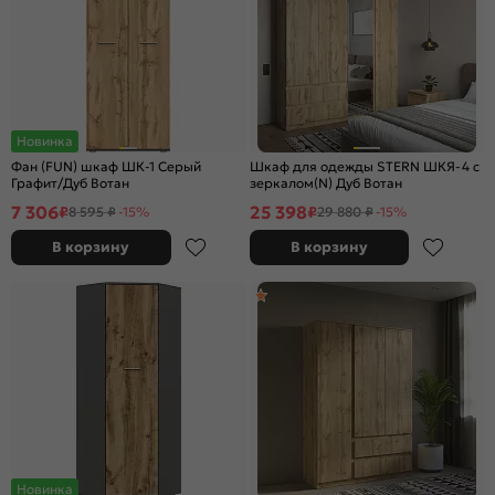
Новинка
Фан (FUN) шкаф ШК-1 Серый
Шкаф для одежды STERN ШКЯ-4 c
Графит/Дуб Вотан
зеркалом(N) Дуб Вотан
7 306
25 398
₽
₽
8 595 ₽
-15%
29 880 ₽
-15%
В корзину
В корзину
Новинка