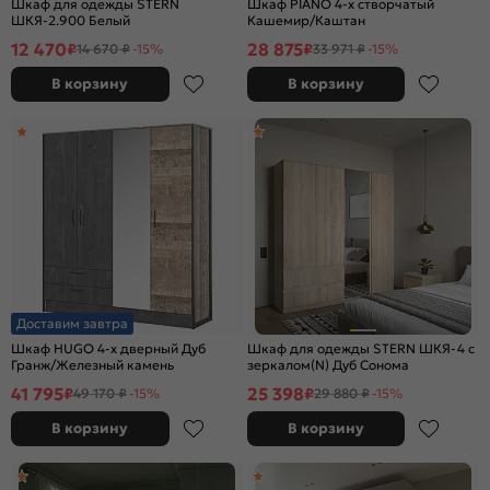
Шкаф для одежды STERN
Шкаф PIANO 4-х створчатый
ШКЯ-2.900 Белый
Кашемир/Каштан
12 470
28 875
₽
₽
14 670 ₽
-15%
33 971 ₽
-15%
В корзину
В корзину
Доставим завтра
Шкаф HUGO 4-х дверный Дуб
Шкаф для одежды STERN ШКЯ-4 c
Гранж/Железный камень
зеркалом(N) Дуб Сонома
41 795
25 398
₽
₽
49 170 ₽
-15%
29 880 ₽
-15%
В корзину
В корзину