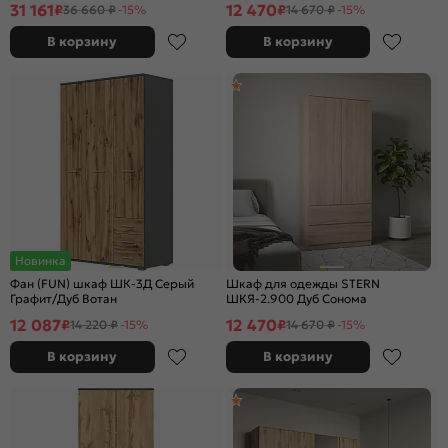
31 161
12 470
₽
₽
36 660 ₽
-15%
14 670 ₽
-15%
В корзину
В корзину
Новинка
Фан (FUN) шкаф ШК-3Д Серый
Шкаф для одежды STERN
Графит/Дуб Вотан
ШКЯ-2.900 Дуб Сонома
12 087
12 470
₽
₽
14 220 ₽
-15%
14 670 ₽
-15%
В корзину
В корзину