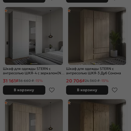
Шкаф для одежды STERN с
Шкаф для одежды STERN с
антресолью ШКЯ-4 c зеркалом(N)
антресолью ШКЯ-3 Дуб Сонома
Белый
31 161
20 706
₽
₽
36 660 ₽
-15%
24 360 ₽
-15%
В корзину
В корзину