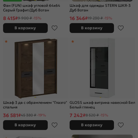
Фан (FUN) шкаф угловой 64х64
Шкаф для одежды STERN ШКЯ-3
Серый Графит/Дуб Вотан
Дуб Вотан
8 415
16 346
₽
₽
9 900 ₽
-15%
19 230 ₽
-15%
В корзину
В корзину
Шкаф 3 дв с обрамлением "Глазго"
GLOSS шкаф витрина навесной Белы
спальня
Белый глянец
36 581
7 242
₽
₽
45 380 ₽
-19%
8 520 ₽
-15%
В корзину
В корзину