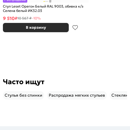
Стул Leset Орегон Белый RAL 9003, обивка к/з
Селена белый ИК32.03
9 510
₽
10 567 ₽
-10%
В корзину
Часто ищут
Стулья без спинки
Распродажа мягких стульев
Стеклянн