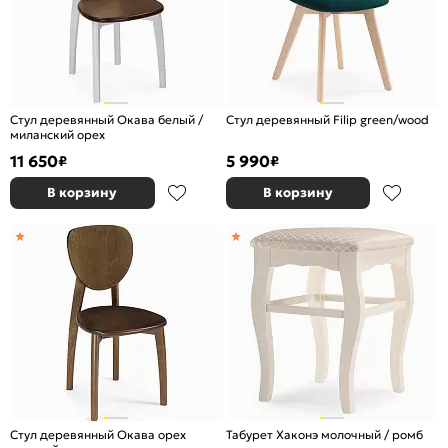
Стул деревянный Окава белый /
Стул деревянный Filip green/wood
миланский орех
11 650
5 990
₽
₽
В корзину
В корзину
Стул деревянный Окава орех
Табурет Хаконэ молочный / ромб