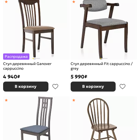
Распродажа
Стул деревянный Ganover
Стул деревянный Fit cappuccino /
cappuccino
grey
4 940
5 990
₽
₽
В корзину
В корзину