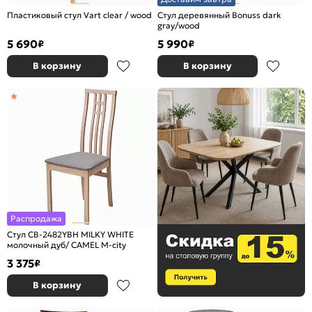
Пластиковый стул Vart clear / wood
Стул деревянный Bonuss dark
gray/wood
5 690
5 990
₽
₽
В корзину
В корзину
Распродажа
Стул СB-2482YBH MILKY WHITE
молочный дуб/ CAMEL M-city
3 375
₽
В корзину