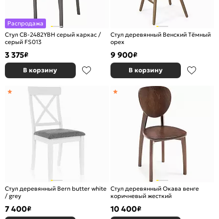
Распродажа
Стул СB-2482YBH серый каркас /
Стул деревянный Венский Тёмный
серый FS013
орех
3 375
9 900
₽
₽
В корзину
В корзину
Стул деревянный Bern butter white
Стул деревянный Окава венге
/ grey
коричневый жесткий
7 400
10 400
₽
₽