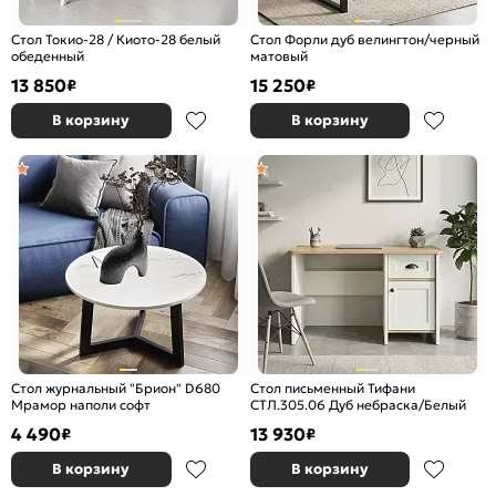
Стол Токио-28 / Киото-28 белый
Стол Форли дуб велингтон/черный
обеденный
матовый
13 850
15 250
₽
₽
В корзину
В корзину
Стол журнальный "Брион" D680
Стол письменный Тифани
Мрамор наполи софт
СТЛ.305.06 Дуб небраска/Белый
4 490
13 930
₽
₽
В корзину
В корзину