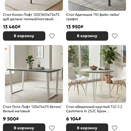
Стол Колон Лофт 120(160)х75х75
Стол Аделиция 110 файн-лайн/
дуб делано темный/матовый
графит
черный
13 460
13 950
₽
₽
В корзину
В корзину
Стол Лота Лофт 120х74х75 бетон/
Стол обеденный круглый TLC-1.2
белый матовый
Cashmere In 2S/C Хром
732*750*750
9 500
6 104
₽
₽
В корзину
В корзину