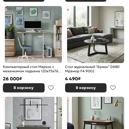
Компьютерный стол Маркос с
Стол журнальный "Брион" D680
механизмом подъема 120х75х76
Мрамор FA 9002
белый / вотан дуб
26 000
4 490
₽
₽
В корзину
В корзину