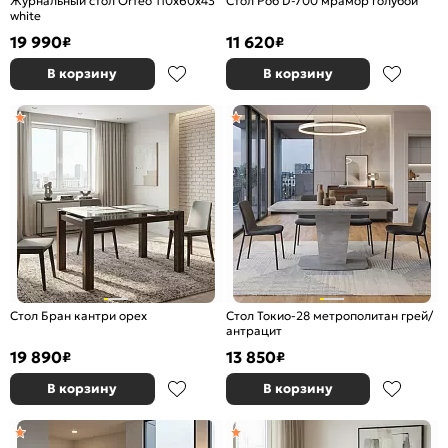
Журнальный стол Orfeo 110х60х43
Стол Роб D-700 мрамор голубой
white
19 990
11 620
₽
₽
В корзину
В корзину
Стол Бран кантри орех
Стол Токио-28 метрополитан грей/
антрацит
19 890
13 850
₽
₽
В корзину
В корзину