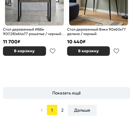
Стол деревянный Ибби
Стол деревянный Вики 90х60х77
90(128)х64х77 рошелье / черный
делано / черный
матовый
11 700
10 440
₽
₽
В корзину
В корзину
Показать ещё
1
2
Дальше