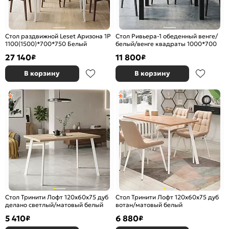
Стол раздвижной Leset Аризона 1Р
Стол Ривьера-1 обеденный венге/
1100(1500)*700*750 Белый
белый/венге квадраты 1000*700
27 140
11 800
₽
₽
В корзину
В корзину
Стол Тринити Лофт 120х60х75 дуб
Стол Тринити Лофт 120х60х75 дуб
делано светлый/матовый белый
вотан/матовый белый
5 410
6 880
₽
₽