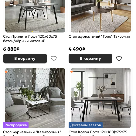
Стол Тринити Лофт 120х60х75
Стол журнальный "Трио" Таксония
бетон/чёрный матовый
6 880
4 490
₽
₽
В корзину
В корзину
Распродажа
Доставим завтра
Стол журнальный "Калифорния"
Стол Колон Лофт 120(160)х75х75