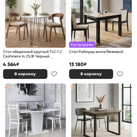
Распродажа
Стол обеденный круглый TLC-1.2
Стол Раймунд венге/бежевый
Cashmere In 2S/B Черный
732*750*750
4 564
13 180
₽
₽
В корзину
В корзину