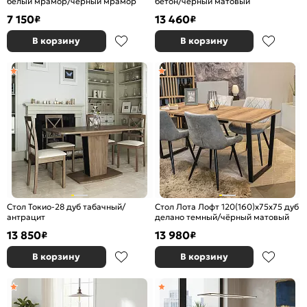
белый мрамор/черный мрамор
бетон/черный матовый
7 150
13 460
₽
₽
В корзину
В корзину
Стол Токио-28 дуб табачный/
Стол Лота Лофт 120(160)х75х75 дуб
антрацит
делано темный/чёрный матовый
13 850
13 980
₽
₽
В корзину
В корзину