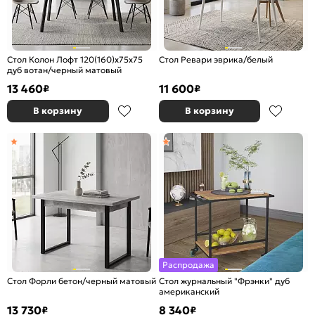
Стол Колон Лофт 120(160)х75х75
Стол Ревари эврика/белый
дуб вотан/черный матовый
13 460
11 600
₽
₽
В корзину
В корзину
Распродажа
Стол Форли бетон/черный матовый
Стол журнальный "Фрэнки" дуб
американский
13 730
8 340
₽
₽