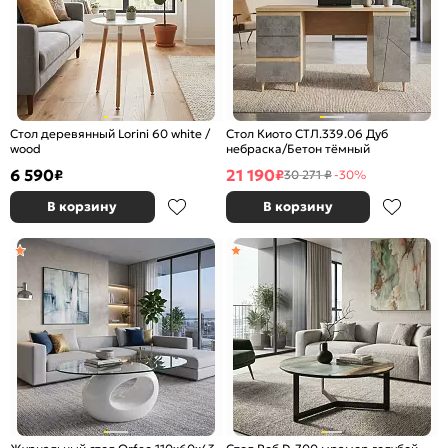
Стол деревянный Lorini 60 white /
Стол Киото СТЛ.339.06 Дуб
wood
небраска/Бетон тёмный
6 590
21 190
₽
₽
30 271 ₽
-30%
В корзину
В корзину