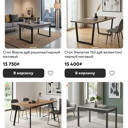
Стол Форли дуб ришелье/черный
Стол Эльпатия 150 дуб велингтон/
матовый
черный матовый
13 730
15 400
₽
₽
В корзину
В корзину