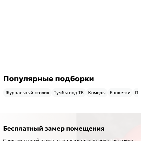
Популярные подборки
Журнальный столик
Тумбы под ТВ
Комоды
Банкетки
Пу
Бесплатный замер помещения
Сделаем точный замер и составим план вывода электрики,