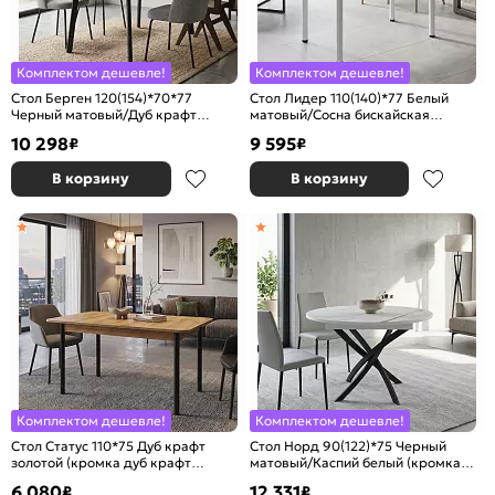
Комплектом дешевле!
Комплектом дешевле!
Стол Берген 120(154)*70*77
Стол Лидер 110(140)*77 Белый
Черный матовый/Дуб крафт
матовый/Сосна бискайская
золотой (кромка дуб крафт
(кромка белая)
10 298
9 595
₽
₽
золотой)
В корзину
В корзину
Комплектом дешевле!
Комплектом дешевле!
Стол Статус 110*75 Дуб крафт
Стол Норд 90(122)*75 Черный
золотой (кромка дуб крафт
матовый/Каспий белый (кромка
золотой)
белая)
6 080
12 331
₽
₽