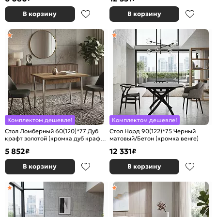
В корзину
В корзину
Комплектом дешевле!
Комплектом дешевле!
Стол Ломберный 60(120)*77 Дуб
Стол Норд 90(122)*75 Черный
крафт золотой (кромка дуб крафт
матовый/Бетон (кромка венге)
золотой)
5 852
12 331
₽
₽
В корзину
В корзину