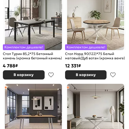
Комплектом дешевле!
Комплектом дешевле!
Стол Турин 85,2*75 Бетонный
Стол Норд 90(122)*75 Белый
камень (кромка бетонный камень)
матовый/Дуб вотан (кромка венге)
4 788
12 331
₽
₽
В корзину
В корзину