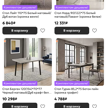
Комплектом дешевле!
Комплектом дешевле!
Стол Лайт 110*75 Белый матовый/
Стол Норд 90(122)*75 Белый
Дуб вотан (кромка венге)
матовый/Лавант (кромка белая)
6 840
12 331
₽
₽
В корзину
В корзину
Комплектом дешевле!
Комплектом дешевле!
Стол Берген 120(154)*70*77
Стол Турин 85,2*75 Бетон пайн
Черный матовый/Дуб крафт белый
(кромка графит)
(кромка дуб крафт белый)
10 298
4 788
₽
₽
В корзину
В корзину