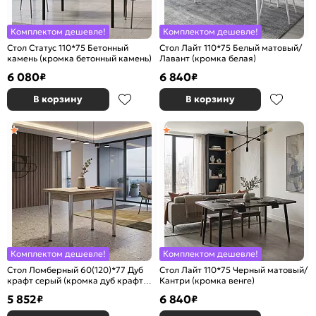
Комплектом дешевле!
Комплектом дешевле!
Стол Статус 110*75 Бетонный
Стол Лайт 110*75 Белый матовый/
камень (кромка бетонный камень)
Лавант (кромка белая)
6 080
6 840
₽
₽
В корзину
В корзину
Комплектом дешевле!
Комплектом дешевле!
Стол Ломберный 60(120)*77 Дуб
Стол Лайт 110*75 Черный матовый/
крафт серый (кромка дуб крафт
Кантри (кромка венге)
серый)
5 852
6 840
₽
₽