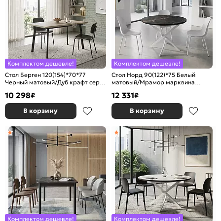
Комплектом дешевле!
Комплектом дешевле!
Стол Берген 120(154)*70*77
Стол Норд 90(122)*75 Белый
Черный матовый/Дуб крафт серый
матовый/Мрамор марквина
(кромка дуб крафт серый)
черный (кромка венге)
10 298
12 331
₽
₽
В корзину
В корзину
Комплектом дешевле!
Комплектом дешевле!