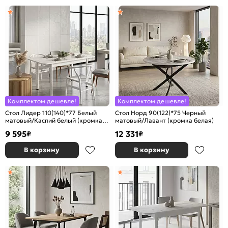
Комплектом дешевле!
Комплектом дешевле!
Стол Лидер 110(140)*77 Белый
Стол Норд 90(122)*75 Черный
матовый/Каспий белый (кромка
матовый/Лавант (кромка белая)
белая)
9 595
12 331
₽
₽
В корзину
В корзину