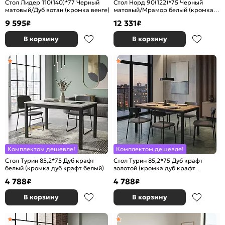
Стол Лидер 110(140)*77 Черный
Стол Норд 90(122)*75 Черный
матовый/Дуб вотан (кромка венге)
матовый/Мрамор белый (кромка
белая)
9 595
12 331
₽
₽
В корзину
В корзину
Комплектом дешевле!
Комплектом дешевле!
Стол Турин 85,2*75 Дуб крафт
Стол Турин 85,2*75 Дуб крафт
белый (кромка дуб крафт белый)
золотой (кромка дуб крафт
золотой)
4 788
4 788
₽
₽
В корзину
В корзину