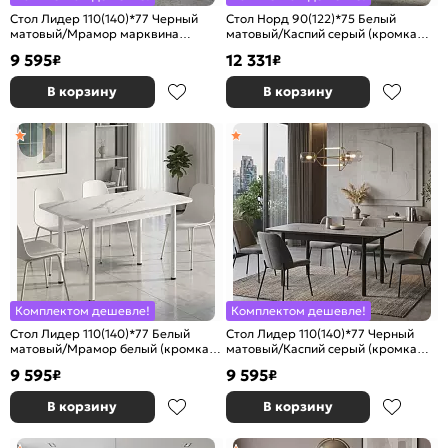
Стол Лидер 110(140)*77 Черный
Стол Норд 90(122)*75 Белый
матовый/Мрамор марквина
матовый/Каспий серый (кромка
черный (кромка венге)
венге)
9 595
12 331
₽
₽
В корзину
В корзину
Комплектом дешевле!
Комплектом дешевле!
Стол Лидер 110(140)*77 Белый
Стол Лидер 110(140)*77 Черный
матовый/Мрамор белый (кромка
матовый/Каспий серый (кромка
белая)
венге)
9 595
9 595
₽
₽
В корзину
В корзину