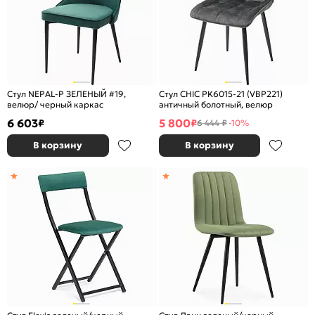
Стул NEPAL-P ЗЕЛЕНЫЙ #19,
Стул CHIC PK6015-21 (VBP221)
велюр/ черный каркас
античный болотный, велюр
6 603
5 800
₽
₽
6 444 ₽
-10%
В корзину
В корзину