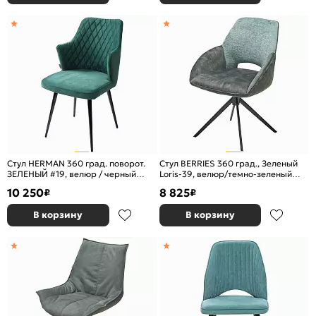
Стул HERMAN 360 град. поворот.
Стул BERRIES 360 град., Зеленый
ЗЕЛЕНЫЙ #19, велюр / черный
Loris-39, велюр/темно-зеленый
каркас
7525-156, велюр/ черный каркас,
10 250
8 825
₽
₽
DISAUR
В корзину
В корзину