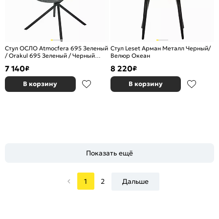
Стул ОСЛО Atmocfera 695 Зеленый
Стул Leset Арман Металл Черный/
/ Orakul 695 Зеленый / Черный
Велюр Океан
каркас M-City
7 140
8 220
₽
₽
В корзину
В корзину
Показать ещё
1
2
Дальше