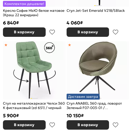
Комплектом дешевле!
Кресло София НЬЮ белое матовое
Стул Jet-Set Emerald V218/SBlack
(Краш 22 виридиан)
6 840
4 060
₽
₽
В корзину
В корзину
Доставим завтра
Стул на металлокаркасе Челси 360
Стул ANABEL 360 град. поворот
К фисташковый (zd 651) / черный
Зеленый F07-003-01 /
MONTECRISTO 8421 / серый
5 900
10 150
₽
₽
каркас, ®DISAUR
В корзину
В корзину