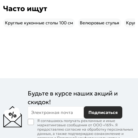
Часто ищут
Круглые кухонные столы 100 см
Велюровые стулья
Кругл
Будьте в курсе наших акций и
скидок!
Электронная почта
Подписаться
Я соглашаюсь получать рекламные и иные
маркетинговые сообщения от ООО «169». Я
предоставляю согласие на обработку персональных
данных, а также подтверждаю ознакомление и
согласие с
Политикой конфиденциальности
и