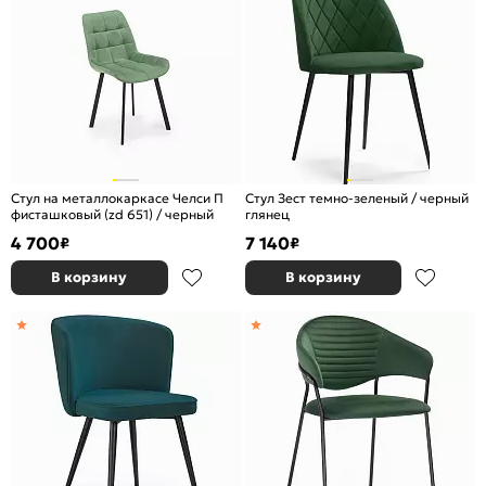
Стул на металлокаркасе Челси П
Стул Зест темно-зеленый / черный
фисташковый (zd 651) / черный
глянец
4 700
7 140
₽
₽
В корзину
В корзину