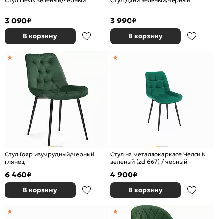
Стул Elevis зеленый/черный
Стул Дани зеленый/черный
3 090
3 990
₽
₽
В корзину
В корзину
Стул Гояр изумрудный/черный
Стул на металлокаркасе Челси К
глянец
зеленый (zd 667) / черный
6 460
4 900
₽
₽
В корзину
В корзину