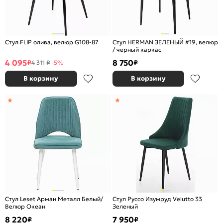
Стул FLIP олива, велюр G108-87
Стул HERMAN ЗЕЛЕНЫЙ #19, велюр
/ черный каркас
4 095
8 750
₽
₽
4 311 ₽
-5%
В корзину
В корзину
Стул Leset Арман Металл Белый/
Стул Руссо Изумруд Velutto 33
Велюр Океан
Зеленый
8 220
7 950
₽
₽