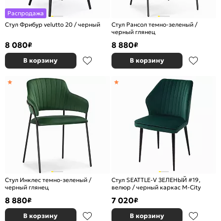
Распродажа
Стул Фрибур velutto 20 / черный
Стул Рансол темно-зеленый /
черный глянец
8 080
8 880
₽
₽
В корзину
В корзину
Стул Инклес темно-зеленый /
Стул SEATTLE-V ЗЕЛЕНЫЙ #19,
черный глянец
велюр / черный каркас М-City
8 880
7 020
₽
₽
В корзину
В корзину