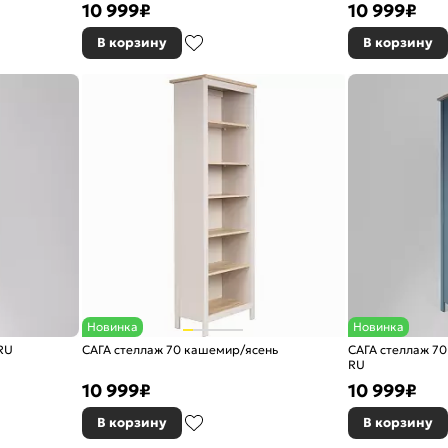
10 999
₽
10 999
₽
В корзину
В корзину
Новинка
Новинка
RU
САГА стеллаж 70 кашемир/ясень
САГА стеллаж 7
RU
10 999
₽
10 999
₽
В корзину
В корзину