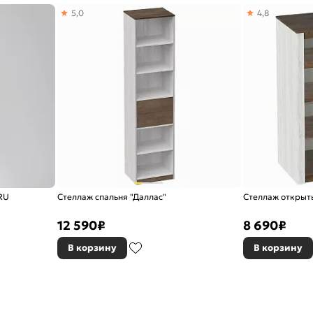
5,0
4,8
RU
Стеллаж спальня "Даллас"
Стеллаж открыты
12 590
₽
8 690
₽
В корзину
В корзину