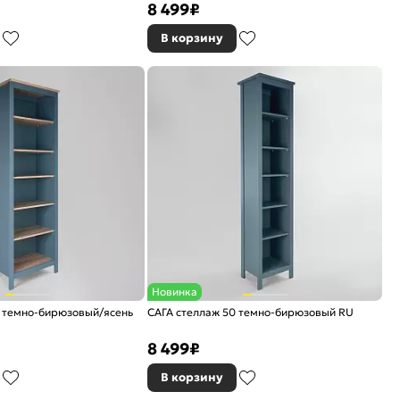
8 499
₽
В корзину
Новинка
0 темно-бирюзовый/ясень
САГА стеллаж 50 темно-бирюзовый RU
8 499
₽
В корзину