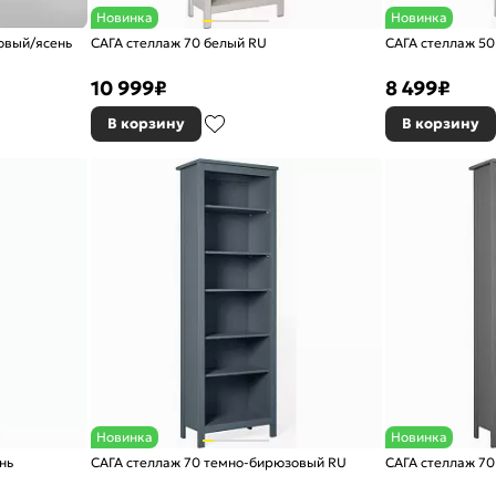
Новинка
Новинка
овый/ясень
САГА стеллаж 70 белый RU
САГА стеллаж 50
10 999
₽
8 499
₽
В корзину
В корзину
Новинка
Новинка
нь
САГА стеллаж 70 темно-бирюзовый RU
САГА стеллаж 70