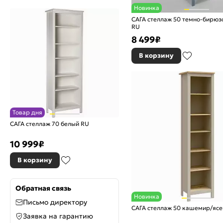
Новинка
САГА стеллаж 50 темно-бирюз
RU
8 499
₽
В корзину
Товар дня
САГА стеллаж 70 белый RU
10 999
₽
В корзину
Обратная связь
Новинка
Письмо директору
САГА стеллаж 50 кашемир/ясе
Заявка на гарантию