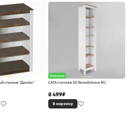
Новинка
й спальня "Даллас"
САГА стеллаж 50 белый/ясень RU
8 499
₽
В корзину