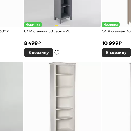
Новинка
Новинка
30021
САГА стеллаж 50 серый RU
САГА стеллаж 7
8 499
₽
10 999
₽
В корзину
В корзину