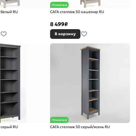
Новинка
 белый RU
САГА стеллаж 50 кашемир RU
8 499
₽
В корзину
Новинка
 серый RU
САГА стеллаж 50 серый/ясень RU