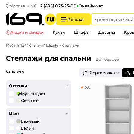
Москва и МО
+7 (495) 023-25-00
Онлайн-чат
Каталог
Акции и скидки
Кухни
Шкафы
Диваны
Кров
Мебель 169
Спальни
Шкафы
Стеллажи
Стеллажи для спальни
20 товаров
Спальни
Сортировка
Оттенки
5,0
Мультицвет
Светлые
Цвет
Бежевый
Белый