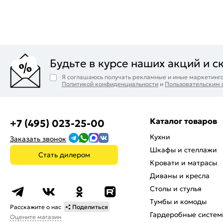
Будьте в курсе наших акций и с
Я соглашаюсь получать рекламные и иные маркетинго
Политикой конфиденциальности
и
Пользовательским
Каталог товаров
+7 (495) 023-25-00
Кухни
Заказать звонок
Шкафы и стеллажи
Стать дилером
Кровати и матрасы
Диваны и кресла
Столы и стулья
Тумбы и комоды
Расскажите о нас
Поделиться
Гардеробные систем
Оцените магазин