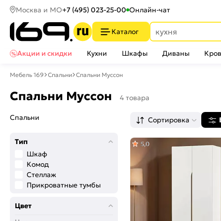
Москва и МО
+7 (495) 023-25-00
Онлайн-чат
Каталог
Акции и скидки
Кухни
Шкафы
Диваны
Кров
Мебель 169
Спальни
Спальни Муссон
Спальни Муссон
4 товара
Спальни
Сортировка
Тип
5,0
Шкаф
Комод
Стеллаж
Прикроватные тумбы
Цвет