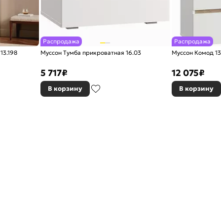
Распродажа
Распродажа
13.198
Муссон Тумба прикроватная 16.03
Муссон Комод 13
5 717
₽
12 075
₽
В корзину
В корзину