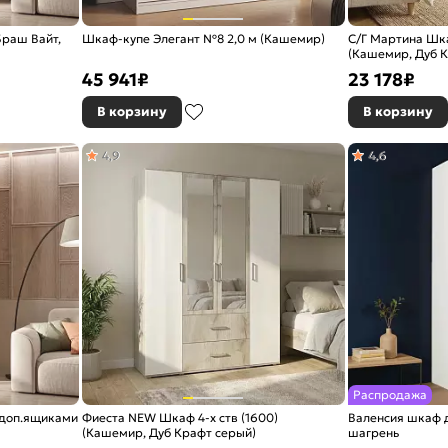
Браш Вайт,
Шкаф-купе Элегант №8 2,0 м (Кашемир)
С/Г Мартина Шк
(Кашемир, Дуб К
45 941
₽
23 178
₽
В корзину
В корзину
4,9
4,6
Распродажа
с доп.ящиками
Фиеста NEW Шкаф 4-х ств (1600)
Валенсия шкаф 
(Кашемир, Дуб Крафт серый)
шагрень