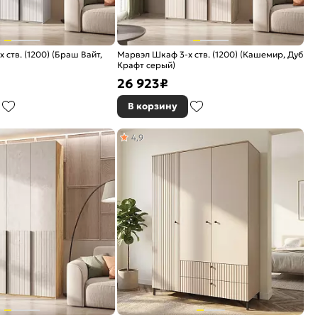
ств. (1200) (Браш Вайт,
Марвэл Шкаф 3-х ств. (1200) (Кашемир, Дуб
Крафт серый)
26 923
₽
В корзину
4,9