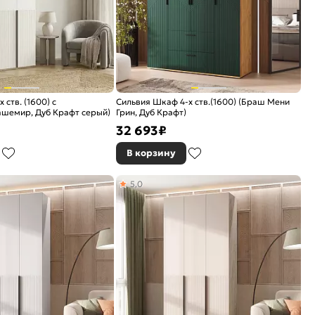
ств. (1600) с
Сильвия Шкаф 4-х ств.(1600) (Браш Мени
ашемир, Дуб Крафт серый)
Грин, Дуб Крафт)
32 693
₽
В корзину
5,0