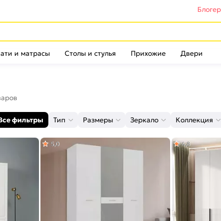
Блоге
ати и матрасы
Столы и стулья
Прихожие
Двери
варов
Все фильтры
Тип
Размеры
Зеркало
Коллекция
5,0
4,8