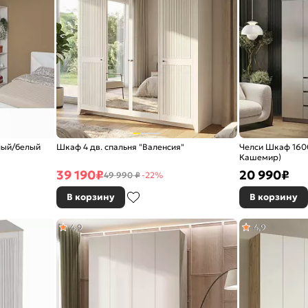
лый/белый
Шкаф 4 дв. спальня "Валенсия"
Челси Шкаф 1600
Кашемир)
39 190
₽
20 990
₽
49 990 ₽
-22%
В корзину
В корзину
4,9
4,9