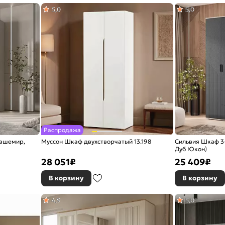
5,0
5,0
Распродажа
Кашемир,
Муссон Шкаф двухстворчатый 13.198
Сильвия Шкаф 3-
Дуб Юкон)
28 051
₽
25 409
₽
В корзину
В корзину
4,9
5,0