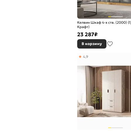
Келвин Шкаф 4-х ств. (2000) (
Крафт)
23 287
₽
В корзину
4,9