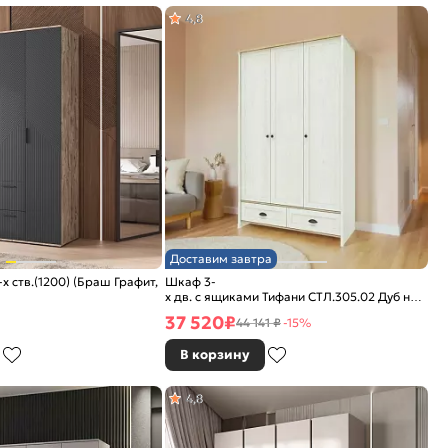
4,8
Доставим завтра
х ств.(1200) (Браш Графит,
Шкаф 3-
х дв. с ящиками Тифани СТЛ.305.02 Дуб небрас
Белый
37 520
₽
44 141 ₽
-15%
В корзину
4,8