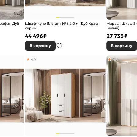
Графит, Дуб
Шкаф-купе Элегант №8 2,0 м (Дуб Крафт
Марвэл Шкаф 3-х 
серый)
Белый)
44 496
₽
27 733
₽
В корзину
В корзину
4,9
4,8