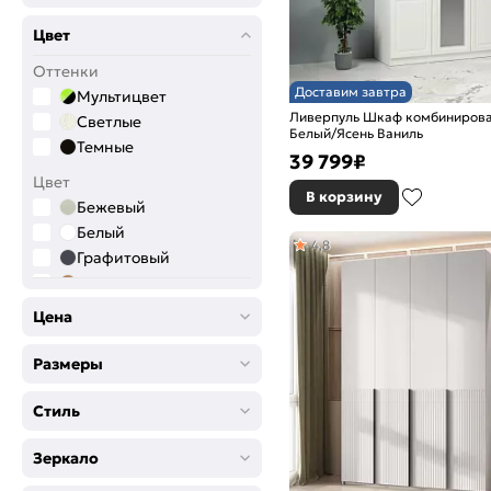
Цвет
Оттенки
Доставим завтра
Мультицвет
Ливерпуль Шкаф комбинирова
Светлые
Белый/Ясень Ваниль
Темные
39 799
₽
Цвет
В корзину
Бежевый
Белый
4,8
Графитовый
Дерево
Зелёный
Цена
Коричневый
Серый
Размеры
Черный
Стиль
Зеркало