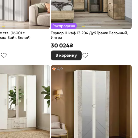
Распродажа
ств. (1600) с
Трувор Шкаф 13.204 Дуб Гранж Песочный,
аш Вайт, Белый)
Интра
30 024
₽
В корзину
4,9