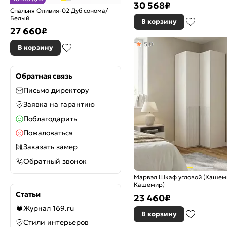
30 568
₽
Спальня Оливия-02 Дуб сонома/
Белый
В корзину
27 660
₽
5,0
В корзину
Обратная связь
Письмо директору
Заявка на гарантию
Поблагодарить
Пожаловаться
Заказать замер
Обратный звонок
Марвэл Шкаф угловой (Кашем
Кашемир)
Статьи
23 460
₽
Журнал 169.ru
В корзину
Стили интерьеров