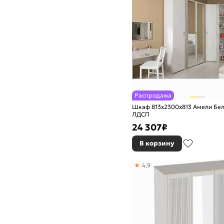
Распродажа
Шкаф 813x2300x813 Амели Бе
ЛДСП
24 307
₽
В корзину
4,9