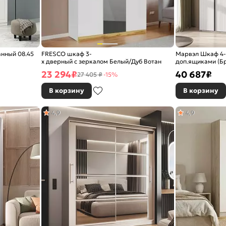
нный 08.45
FRESCO шкаф 3-
Марвэл Шкаф 4-х 
х дверный с зеркалом Белый/Дуб Вотан
доп.ящиками (Бр
23 294
₽
40 687
₽
27 405 ₽
-15%
В корзину
В корзину
4,9
4,9