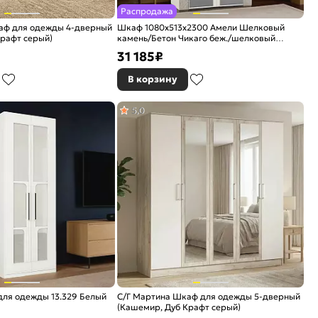
Распродажа
аф для одежды 4-дверный
Шкаф 1080x513x2300 Амели Шелковый
рафт серый)
камень/Бетон Чикаго беж./шелковый
камень ЛДСП
31 185
₽
В корзину
5,0
для одежды 13.329 Белый
С/Г Мартина Шкаф для одежды 5-дверный
(Кашемир, Дуб Крафт серый)