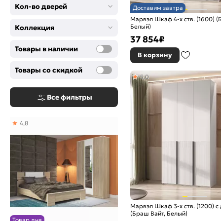
Кол-во дверей
Доставим завтра
Марвэл Шкаф 4-х ств. (1600) (
Белый)
Коллекция
37 854
₽
Товары в наличии
В корзину
Товары со скидкой
5,0
Все фильтры
4,8
Марвэл Шкаф 3-х ств. (1200) 
(Браш Вайт, Белый)
Товар дня