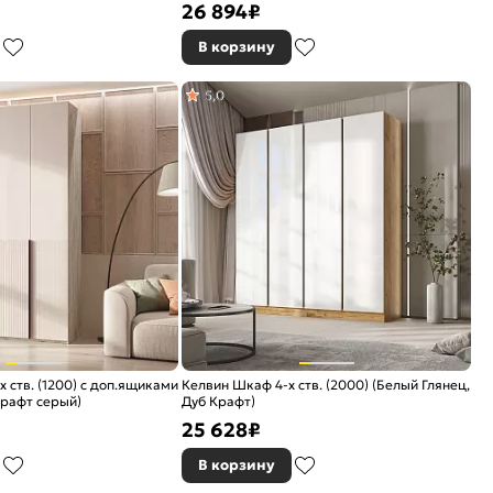
26 894
₽
В корзину
5,0
 ств. (1200) с доп.ящиками
Келвин Шкаф 4-х ств. (2000) (Белый Глянец,
рафт серый)
Дуб Крафт)
25 628
₽
В корзину