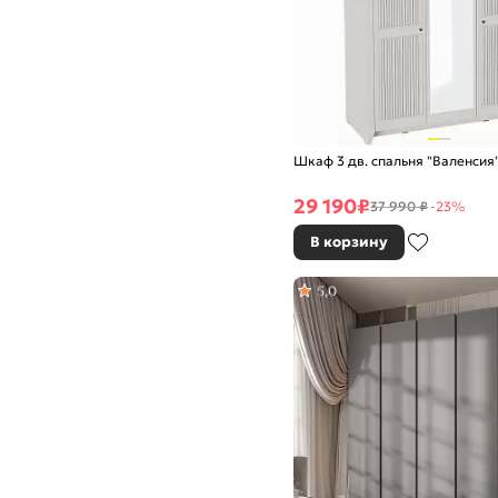
Шкаф 3 дв. спальня "Валенсия
29 190
₽
37 990 ₽
-23%
В корзину
5,0