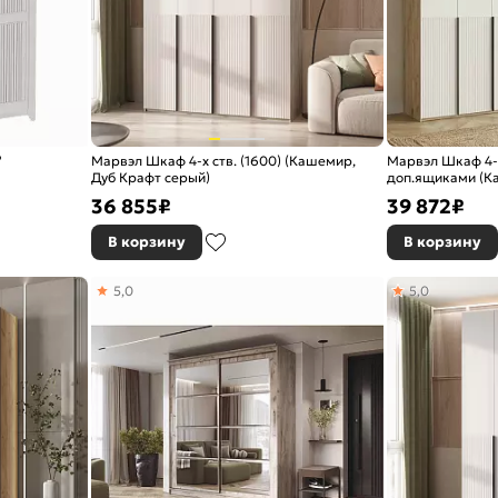
"
Марвэл Шкаф 4-х ств. (1600) (Кашемир,
Марвэл Шкаф 4-х 
Дуб Крафт серый)
доп.ящиками (К
36 855
₽
39 872
₽
В корзину
В корзину
5,0
5,0