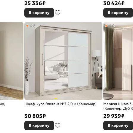
25 336
₽
30 424
₽
В корзину
В корзину
4,8
5,0
ир,
Шкаф-купе Элегант №7 2,0 м (Кашемир)
Марвэл Шкаф 3-х
(Кашемир, Дуб К
50 805
₽
29 939
₽
В корзину
В корзину