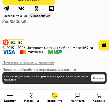
Расскажите о нас
Поделиться
Оцените магазин
ИКС 1180
© 2015—2026 Интернет-магазин мебели Mebel169.ru
Пользовательское соглашение
Политика обработки персональных данных
Карта сайта
На информационном ресурсе
применяются
куки
и рекомендательные
Хорошо
технологии
Каталог
Магазины
Позвонить
Написать
Корзина